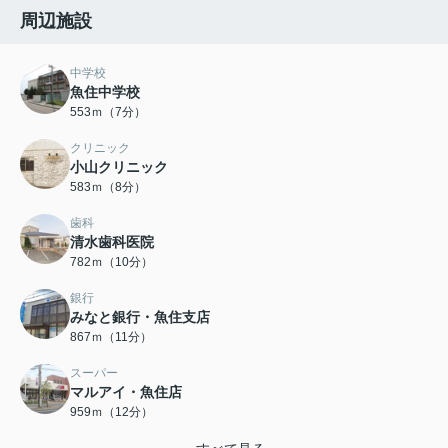
周辺施設
中学校
魚住中学校
553ｍ（7分）
クリニック
小山クリニック
583ｍ（8分）
歯科
清水歯科医院
782ｍ（10分）
銀行
みなと銀行・魚住支店
867ｍ（11分）
スーパー
マルアイ・魚住店
959ｍ（12分）