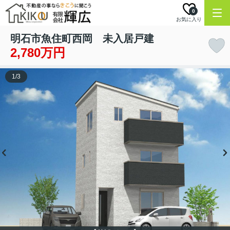
0
お気に入り
明石市魚住町西岡 未入居戸建
2,780万円
1
/
3