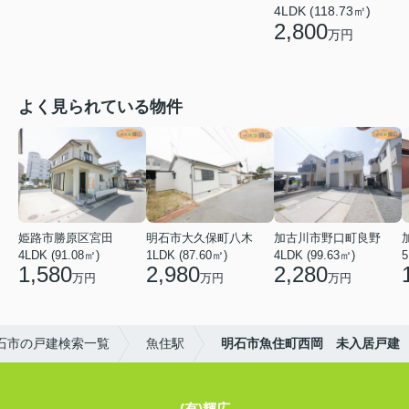
4LDK (118.73㎡)
2,800
万円
よく見られている物件
姫路市勝原区宮田
明石市大久保町八木
加古川市野口町良野
4LDK (91.08㎡)
1LDK (87.60㎡)
4LDK (99.63㎡)
5
1,580
2,980
2,280
万円
万円
万円
石市の戸建検索一覧
魚住駅
明石市魚住町西岡 未入居戸建
(有)輝広