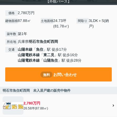
【外観パース】
2,780万円
価格
87.88㎡
24.73坪
3LDK＋S(納
建物面積
土地面積
間取り
(81.78㎡)
戸)
築1年
築年数
兵庫県
明石市
魚住町西岡
所在地
山陽本線
「
魚住
」駅 徒歩17分
交通
山陽電鉄本線
「
東二見
」駅 徒歩16分
山陽電鉄本線
「
山陽魚住
」駅 徒歩28分
お問い合わせ
無料
明石市魚住町西岡 未入居戸建の販売中物件
2,780万円
26.58坪(87.88㎡)