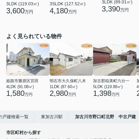
3LDK (89.01㎡)
3LDK (119.03㎡)
3SLDK (127.52㎡)
3,390
3,600
4,180
万円
万円
万円
よく見られている物件
姫路市勝原区宮田
明石市大久保町八木
加古郡稲美町六分一
4LDK (91.08㎡)
1LDK (87.60㎡)
5LDK (119.88㎡)
4
1,580
2,980
1,398
万円
万円
万円
の戸建検索一覧
東加古川駅
加古川市野口町北野 中古戸建
市区町村から探す