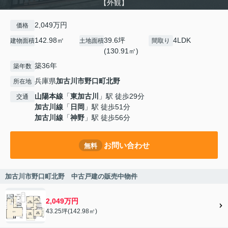
【外観】
2,049万円
価格
142.98㎡
39.6坪
4LDK
建物面積
土地面積
間取り
(130.91㎡)
築36年
築年数
兵庫県
加古川市
野口町北野
所在地
山陽本線
「
東加古川
」駅 徒歩29分
交通
加古川線
「
日岡
」駅 徒歩51分
加古川線
「
神野
」駅 徒歩56分
お問い合わせ
無料
加古川市野口町北野 中古戸建の販売中物件
2,049万円
43.25坪(142.98㎡)