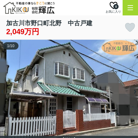
0
お気に入り
加古川市野口町北野 中古戸建
2,049万円
1
/
10