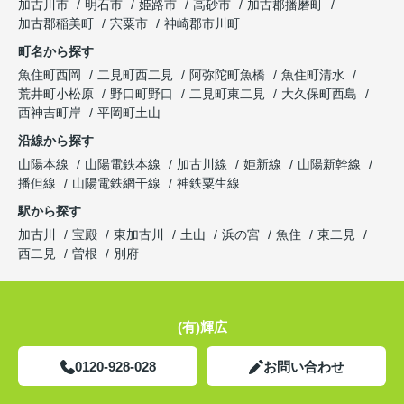
加古川市
明石市
姫路市
高砂市
加古郡播磨町
加古郡稲美町
宍粟市
神崎郡市川町
町名から探す
魚住町西岡
二見町西二見
阿弥陀町魚橋
魚住町清水
荒井町小松原
野口町野口
二見町東二見
大久保町西島
西神吉町岸
平岡町土山
沿線から探す
山陽本線
山陽電鉄本線
加古川線
姫新線
山陽新幹線
播但線
山陽電鉄網干線
神鉄粟生線
駅から探す
加古川
宝殿
東加古川
土山
浜の宮
魚住
東二見
西二見
曽根
別府
(有)輝広
0120-928-028
お問い合わせ