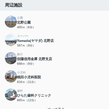
周辺施設
公園
北野公園
405ｍ（6分）
スーパー
Yamada(ヤマダ) 北野店
587ｍ（8分）
銀行
但陽信用金庫 北野支店
688ｍ（9分）
小児科
桃田小児科医院
816ｍ（11分）
歯科
ひらた歯科クリニック
885ｍ（12分）