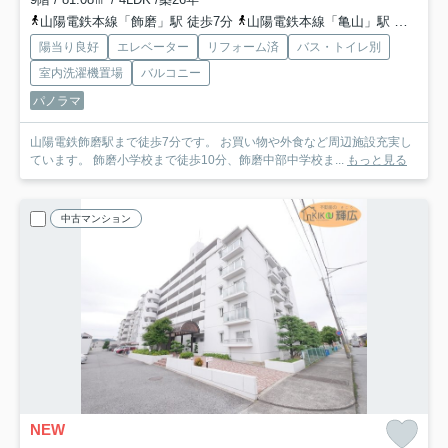
山陽電鉄本線「飾磨」駅 徒歩7分
山陽電鉄本線「亀山」駅 徒歩12分
陽当り良好
エレベーター
リフォーム済
バス・トイレ別
室内洗濯機置場
バルコニー
パノラマ
山陽電鉄飾磨駅まで徒歩7分です。 お買い物や外食など周辺施設充実し
ています。 飾磨小学校まで徒歩10分、飾磨中部中学校ま...
もっと見る
中古マンション
NEW