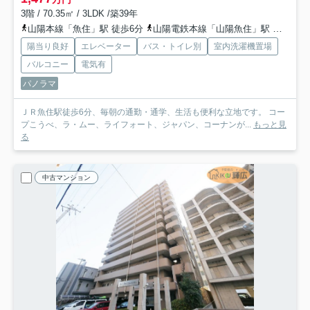
3階 / 70.35㎡ / 3LDK /築39年
山陽本線「魚住」駅 徒歩6分
山陽電鉄本線「山陽魚住」駅 徒歩20分
陽当り良好
エレベーター
バス・トイレ別
室内洗濯機置場
バルコニー
電気有
パノラマ
ＪＲ魚住駅徒歩6分、毎朝の通勤・通学、生活も便利な立地です。 コー
プこうべ、ラ・ムー、ライフォート、ジャパン、コーナンが...
もっと見
る
中古マンション