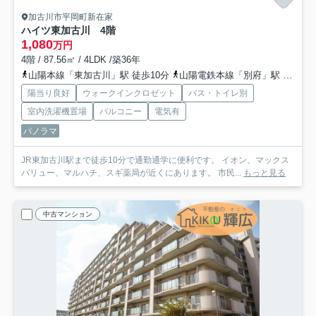
加古川市平岡町新在家
ハイツ東加古川 4階
1,080
万円
4階 / 87.56㎡ / 4LDK /築36年
山陽本線「東加古川」駅 徒歩10分
山陽電鉄本線「別府」駅 徒歩29分
陽当り良好
ウォークインクロゼット
バス・トイレ別
室内洗濯機置場
バルコニー
電気有
パノラマ
JR東加古川駅まで徒歩10分で通勤通学に便利です。 イオン、マックス
バリュー、マルハチ、スギ薬局が近くにあります。 市民...
もっと見る
中古マンション