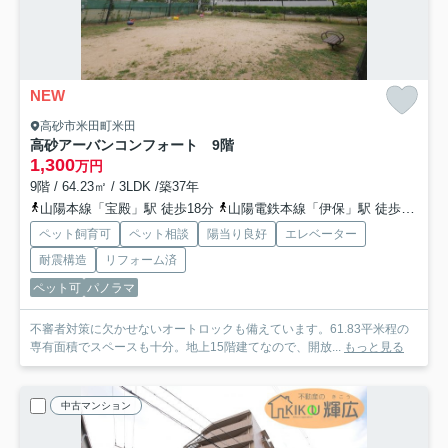
NEW
高砂市米田町米田
高砂アーバンコンフォート 9階
1,300
万円
9階 / 64.23㎡ / 3LDK /築37年
山陽本線「宝殿」駅 徒歩18分
山陽電鉄本線「伊保」駅 徒歩31分
ペット飼育可
ペット相談
陽当り良好
エレベーター
耐震構造
リフォーム済
ペット可
パノラマ
不審者対策に欠かせないオートロックも備えています。61.83平米程の
専有面積でスペースも十分。地上15階建てなので、開放...
もっと見る
中古マンション