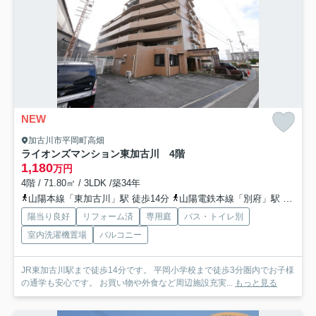
NEW
加古川市平岡町高畑
ライオンズマンション東加古川 4階
1,180
万円
4階 / 71.80㎡ / 3LDK /築34年
山陽本線「東加古川」駅 徒歩14分
山陽電鉄本線「別府」駅 徒歩33分
陽当り良好
リフォーム済
専用庭
バス・トイレ別
室内洗濯機置場
バルコニー
JR東加古川駅まで徒歩14分です。 平岡小学校まで徒歩3分圏内でお子様
の通学も安心です。 お買い物や外食など周辺施設充実...
もっと見る