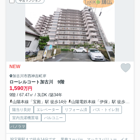
中古マンション
NEW
加古川市西神吉町岸
ローレルコート加古川 9階
1,590
万円
9階 / 67.47㎡ / 3LDK /築34年
山陽本線「宝殿」駅 徒歩14分
山陽電鉄本線「伊保」駅 徒歩47分
陽当り良好
エレベーター
リフォーム済
バス・トイレ別
室内洗濯機置場
バルコニー
パノラマ
JR宝殿駅まで徒歩14分です。 業務スーパー、マックスバリュー、イオ