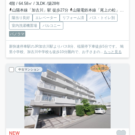
4階 / 64.58㎡ / 3LDK /築28年
山陽本線「加古川」駅 徒歩27分
山陽電鉄本線「尾上の松」駅 徒歩29分
陽当り良好
エレベーター
リフォーム済
バス・トイレ別
室内洗濯機置場
バルコニー
パノラマ
新快速停車駅のJR加古川駅よりバス8分、稲屋停下車徒歩5分です。 鳩
里小学校、加古川中学校も徒歩10分圏内で、お子さまの...
もっと見る
中古マンション
NEW