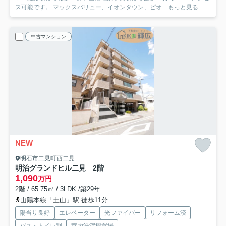
ス可能です。 マックスバリュー、イオンタウン、ピオ...
もっと見る
中古マンション
NEW
明石市二見町西二見
明治グランドヒル二見 2階
1,090
万円
2階 / 65.75㎡ / 3LDK /築29年
山陽本線「土山」駅 徒歩11分
陽当り良好
エレベーター
光ファイバー
リフォーム済
バス・トイレ別
室内洗濯機置場