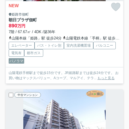
NEW
姫路市佃町
朝日プラザ佃町
890
万円
7階 / 67.67㎡ / 4DK /築36年
山陽本線「姫路」駅 徒歩24分
山陽電鉄本線「手柄」駅 徒歩14分
エレベーター
バス・トイレ別
室内洗濯機置場
バルコニー
電気有
都市ガス
パノラマ
山陽電鉄手柄駅まで徒歩15分です。JR姫路駅までは徒歩24分です。 お
買い物はマックスバリュー、Aコープ、マルアイ、テラ...
もっと見る
中古マンション