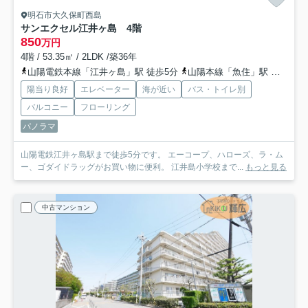
明石市大久保町西島
サンエクセル江井ヶ島 4階
850
万円
4階 / 53.35㎡ / 2LDK /築36年
山陽電鉄本線「江井ヶ島」駅 徒歩5分
山陽本線「魚住」駅 徒歩33分
陽当り良好
エレベーター
海が近い
バス・トイレ別
バルコニー
フローリング
パノラマ
山陽電鉄江井ヶ島駅まで徒歩5分です。 エーコープ、ハローズ、ラ・ム
ー、ゴダイドラッグがお買い物に便利。 江井島小学校まで...
もっと見る
中古マンション