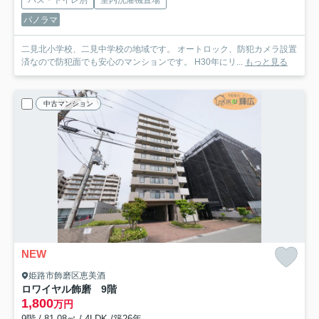
パノラマ
二見北小学校、二見中学校の地域です。 オートロック、防犯カメラ設置
済なので防犯面でも安心のマンションです。 H30年にリ...
もっと見る
中古マンション
NEW
姫路市飾磨区恵美酒
ロワイヤル飾磨 9階
1,800
万円
9階 / 81.08㎡ / 4LDK /築26年