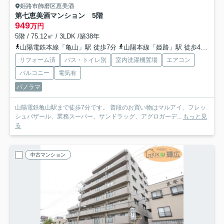
姫路市飾磨区恵美酒
第七恵美酒マンション 5階
949
万円
5階 / 75.12㎡ / 3LDK /築38年
山陽電鉄本線「亀山」駅 徒歩7分
山陽本線「姫路」駅 徒歩40分
山
リフォーム済
バス・トイレ別
室内洗濯機置場
エアコン
バルコニー
電気有
パノラマ
山陽電鉄亀山駅まで徒歩7分です。 普段のお買い物はマルアイ、フレッ
シュバザール、業務スーパー、サンドラッグ、アグロガーデ...
もっと見
る
中古マンション