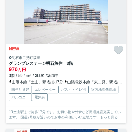
NEW
明石市二見町福里
グランプレステージ明石魚住 3階
970
万円
3階 / 59.45㎡ / 3LDK /築26年
山陽本線「土山」駅 徒歩17分
山陽電鉄本線「東二見」駅 徒歩26分
陽当り良好
エレベーター
バス・トイレ別
室内洗濯機置場
バルコニー
電気有
JR土山駅まで徒歩17分です。 お買い物や外食など周辺施設充実してい
ます。 国道2号線が近いのでお車の利便がいい立地です...
もっと見る