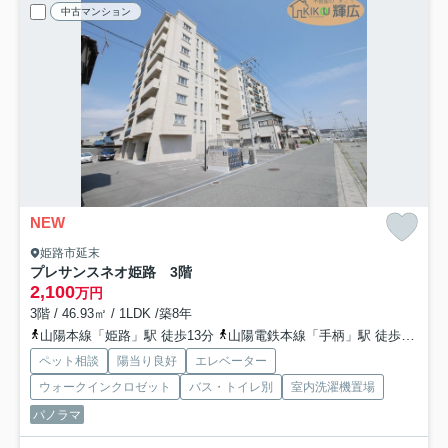
中古マンション
NEW
姫路市延末
プレサンスネオ姫路 3階
2,100
万円
3階 / 46.93㎡ / 1LDK /築8年
山陽本線「姫路」駅 徒歩13分
山陽電鉄本線「手柄」駅 徒歩9分
山
ペット相談
陽当り良好
エレベーター
ウォークインクロゼット
バス・トイレ別
室内洗濯機置場
パノラマ