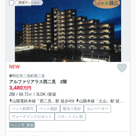
新築マンション
NEW
明石市二見町西二見
アルファリアラス西二見 2階
3,480
万円
2階 / 68.72㎡ / 3LDK /新築
山陽電鉄本線「西二見」駅 徒歩4分
山陽本線「土山」駅 徒歩31分
ペット飼育可
ペット相談
陽当り良好
エレベーター
ウォークインクロゼット
バス・トイレ別
ペット可
新築