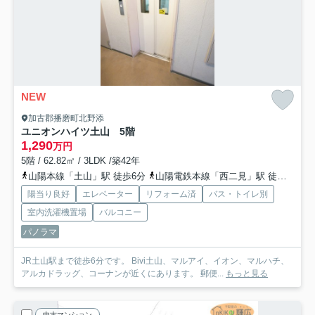
NEW
加古郡播磨町北野添
ユニオンハイツ土山 5階
1,290
万円
5階 / 62.82㎡ / 3LDK /築42年
山陽本線「土山」駅 徒歩6分
山陽電鉄本線「西二見」駅 徒歩24分
陽当り良好
エレベーター
リフォーム済
バス・トイレ別
室内洗濯機置場
バルコニー
パノラマ
JR土山駅まで徒歩6分です。 Bivi土山、マルアイ、イオン、マルハチ、
アルカドラッグ、コーナンが近くにあります。 郵便...
もっと見る
中古マンション