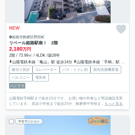
NEW
姫路市飾磨区野田町
リベール姫路駅南Ⅰ 2階
2,180
万円
2階 / 73.99㎡ / 4LDK /築28年
山陽電鉄本線「亀山」駅 徒歩14分
山陽電鉄本線「手柄」駅 徒歩15分
陽当り良好
エレベーター
バス・トイレ別
室内洗濯機置場
バルコニー
電気有
パノラマ
山陽電鉄手柄駅まで徒歩15分です。 お買い物や外食など周辺施設充実
しています。 高浜小学校まで徒歩25分、飾磨東中学校ま...
もっと見る
中古マンション