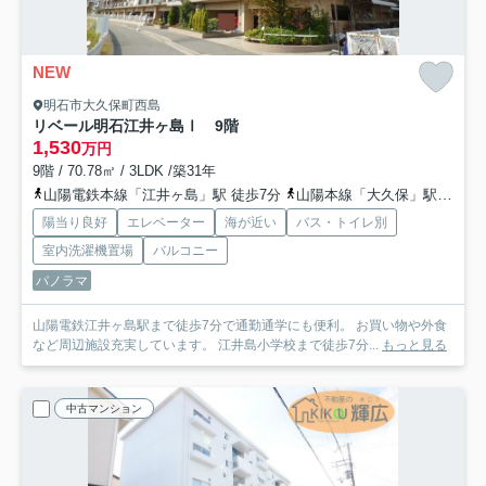
NEW
明石市大久保町西島
リベール明石江井ヶ島Ⅰ 9階
1,530
万円
9階 / 70.78㎡ / 3LDK /築31年
山陽電鉄本線「江井ヶ島」駅 徒歩7分
山陽本線「大久保」駅 徒歩29分
陽当り良好
エレベーター
海が近い
バス・トイレ別
室内洗濯機置場
バルコニー
パノラマ
山陽電鉄江井ヶ島駅まで徒歩7分で通勤通学にも便利。 お買い物や外食
など周辺施設充実しています。 江井島小学校まで徒歩7分...
もっと見る
中古マンション