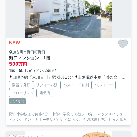
NEW
加古川市野口町野口
野口マンション 1階
500
万円
1階 / 50.17㎡ / 2DK /築54年
山陽本線「東加古川」駅 徒歩23分
山陽電鉄本線「浜の宮」駅 徒歩41分
陽当り良好
リフォーム済
バス・トイレ別
バルコニー
フローリング
電気有
パノラマ
野口小学校まで徒歩3分、中部中学校まで徒歩10分。 マックスバリュ、
イオン、ドン・キホーテなどが近くにあり、周辺施設も充...
もっと見る