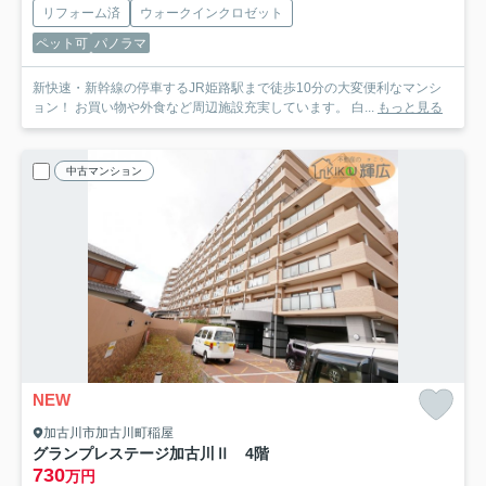
リフォーム済
ウォークインクロゼット
ペット可
パノラマ
新快速・新幹線の停車するJR姫路駅まで徒歩10分の大変便利なマンシ
ョン！ お買い物や外食など周辺施設充実しています。 白...
もっと見る
中古マンション
NEW
加古川市加古川町稲屋
グランプレステージ加古川Ⅱ 4階
730
万円