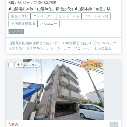
6階 / 65.42㎡ / 2LDK /築28年
山陽電鉄本線「山陽魚住」駅 徒歩5分
山陽本線「魚住」駅 徒歩13分
陽当り良好
エレベーター
リフォーム済
バス・トイレ別
室内洗濯機置場
バルコニー
パノラマ
山陽電鉄山陽魚住駅まで徒歩5分、JR魚住駅まで徒歩13分で2WAYアク
セス可能！ プチマルシェ、ラ・ムー、コープこうべ、...
もっと見る
中古マンション
NEW