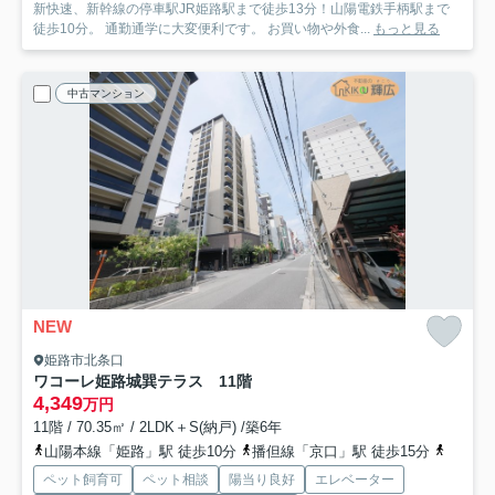
新快速、新幹線の停車駅JR姫路駅まで徒歩13分！山陽電鉄手柄駅まで
徒歩10分。 通勤通学に大変便利です。 お買い物や外食...
もっと見る
中古マンション
NEW
姫路市北条口
ワコーレ姫路城巽テラス 11階
4,349
万円
11階 / 70.35㎡ / 2LDK＋S(納戸) /築6年
山陽本線「姫路」駅 徒歩10分
播但線「京口」駅 徒歩15分
山陽電
ペット飼育可
ペット相談
陽当り良好
エレベーター