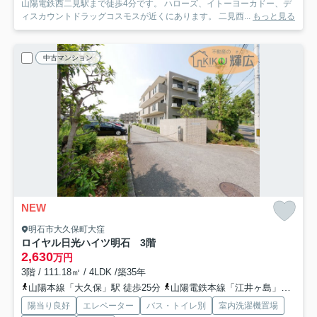
山陽電鉄西二見駅まで徒歩4分です。 ハローズ、イトーヨーカドー、デ
ィスカウントドラッグコスモスが近くにあります。 二見西...
もっと見る
中古マンション
NEW
明石市大久保町大窪
ロイヤル日光ハイツ明石 3階
2,630
万円
3階 / 111.18㎡ / 4LDK /築35年
山陽本線「大久保」駅 徒歩25分
山陽電鉄本線「江井ヶ島」駅 徒歩50分
陽当り良好
エレベーター
バス・トイレ別
室内洗濯機置場