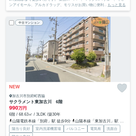
ンアイモール、アルカドラッグ、モリスがお買い物に便利...
もっと見る
中古マンション
NEW
加古川市別府町西脇
サクラメント東加古川 6階
990
万円
6階 / 68.63㎡ / 3LDK /築30年
山陽電鉄本線「別府」駅 徒歩9分
山陽本線「東加古川」駅 徒歩39分
陽当り良好
室内洗濯機置場
バルコニー
電気有
洗面台