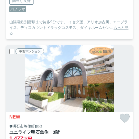
陽当り良好
パノラマ
山陽電鉄別府駅まで徒歩9分です。 イセダ屋、アリオ加古川、エープラ
イス、ディスカウントドラッグコスモス、ダイキホームセン...
もっと見
る
中古マンション
NEW
明石市魚住町鴨池
ユニライフ明石魚住 3階
1,477
万円