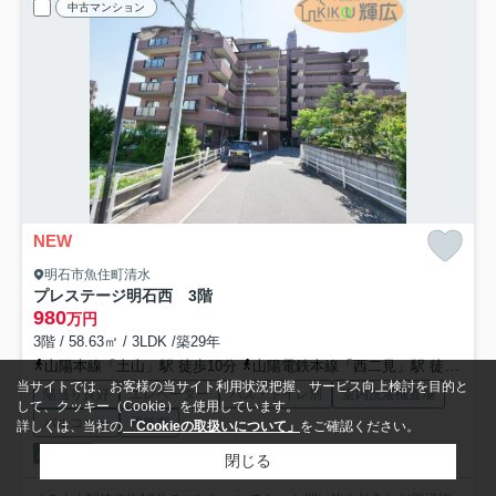
中古マンション
NEW
明石市魚住町清水
プレステージ明石西 3階
980
万円
3階 / 58.63㎡ / 3LDK /築29年
山陽本線「土山」駅 徒歩10分
山陽電鉄本線「西二見」駅 徒歩36分
当サイトでは、お客様の当サイト利用状況把握、サービス向上検討を目的と
陽当り良好
エレベーター
バス・トイレ別
室内洗濯機置場
して、クッキー（Cookie）を使用しています。
バルコニー
電気有
詳しくは、当社の
「Cookieの取扱いについて」
をご確認ください。
パノラマ
閉じる