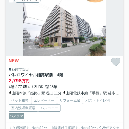
NEW
姫路市安田
パレロワイヤル姫路駅前 4階
2,798
万円
4階 / 77.05㎡ / 3LDK /築28年
山陽本線「姫路」駅 徒歩11分
山陽電鉄本線「手柄」駅 徒歩10分
ペット相談
エレベーター
リフォーム済
バス・トイレ別
室内洗濯機置場
バルコニー
パノラマ
ＪＲ姫路駅まで徒歩11分、山陽電鉄手柄駅まで徒歩10分で2WAYアクセ