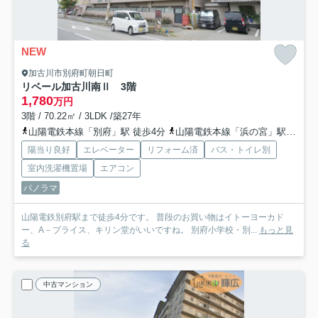
NEW
加古川市別府町朝日町
リベール加古川南Ⅱ 3階
1,780
万円
3階 / 70.22㎡ / 3LDK /築27年
山陽電鉄本線「別府」駅 徒歩4分
山陽電鉄本線「浜の宮」駅 徒歩22分
陽当り良好
エレベーター
リフォーム済
バス・トイレ別
室内洗濯機置場
エアコン
パノラマ
山陽電鉄別府駅まで徒歩4分です。 普段のお買い物はイトーヨーカド
ー、A－プライス、キリン堂がいいですね。 別府小学校・別...
もっと見
る
中古マンション