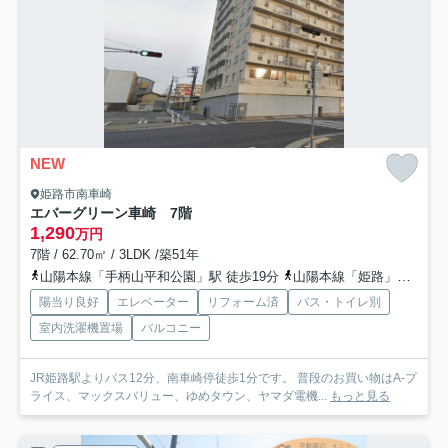
NEW
姫路市南車崎
エバーグリーン車崎 7階
1,290
万円
7階 / 62.70㎡ / 3LDK /築51年
山陽本線「手柄山平和公園」駅 徒歩19分
山陽本線「姫路」駅 徒歩24分
陽当り良好
エレベーター
リフォーム済
バス・トイレ別
室内洗濯機置場
バルコニー
JR姫路駅よりバス12分、南車崎停徒歩1分です。 普段のお買い物はA-プ
ライス、マックスバリュー、ゆめタウン、ヤマダ電機...
もっと見る