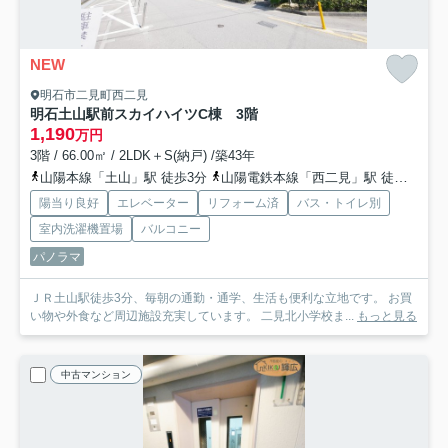
NEW
明石市二見町西二見
明石土山駅前スカイハイツC棟 3階
1,190
万円
3階 / 66.00㎡ / 2LDK＋S(納戸) /築43年
山陽本線「土山」駅 徒歩3分
山陽電鉄本線「西二見」駅 徒歩26分
陽当り良好
エレベーター
リフォーム済
バス・トイレ別
室内洗濯機置場
バルコニー
パノラマ
ＪＲ土山駅徒歩3分、毎朝の通勤・通学、生活も便利な立地です。 お買
い物や外食など周辺施設充実しています。 二見北小学校ま...
もっと見る
中古マンション