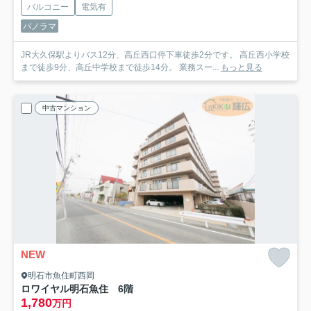
バルコニー
電気有
パノラマ
JR大久保駅よりバス12分、高丘西口停下車徒歩2分です。 高丘西小学校
まで徒歩9分、高丘中学校まで徒歩14分。 業務スー...
もっと見る
中古マンション
NEW
明石市魚住町西岡
ロワイヤル明石魚住 6階
1,780
万円