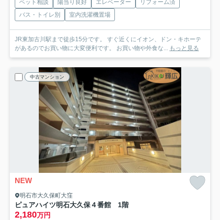
ペット相談
陽当り良好
エレベーター
リフォーム済
バス・トイレ別
室内洗濯機置場
JR東加古川駅まで徒歩15分です。 すぐ近くにイオン、ドン・キホーテ
があるのでお買い物に大変便利です。 お買い物や外食な...
もっと見る
中古マンション
NEW
明石市大久保町大窪
ピュアハイツ明石大久保４番館 1階
2,180
万円