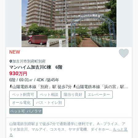
NEW
加古川市別府町別府
マンハイム加古川C棟 6階
930
万円
6階 / 69.01㎡ / 4DK /築45年
山陽電鉄本線「別府」駅 徒歩7分
山陽電鉄本線「浜の宮」駅 徒歩27分
ペット飼育可
ペット相談
陽当り良好
エレベーター
オール電化
バス・トイレ別
ペット可
パノラマ
山陽電鉄別府駅まで徒歩7分で通勤通学に便利です。 A－プライス、ア
リオ加古川、マルアイ、コスモス、ヤマダ電機、ダイキホー...
もっと見
る