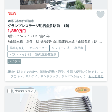
NEW
明石市魚住町清水
グランプレステージ明石魚住駅前 1階
1,880
万円
1階 / 62.57㎡ / 3LDK /築25年
山陽本線「魚住」駅 徒歩7分
山陽電鉄本線「山陽魚住」駅 徒歩20分
陽当り良好
エレベーター
リフォーム済
専用庭
バス・トイレ別
室内洗濯機置場
パノラマ
JR魚住駅まで徒歩8分、毎朝の通勤・通学、生活も便利な立地です。 コ
ープこうべ、マルアイ、サンドラッグ、ジャパンが近くに...
もっと見る
中古マンション