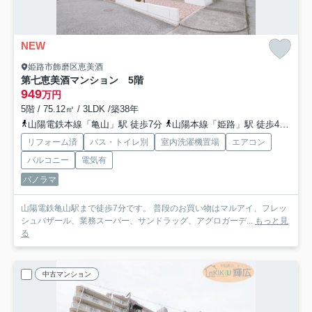
NEW
姫路市飾磨区恵美酒
第七恵美酒マンション 5階
949
万円
5階 / 75.12㎡ / 3LDK /築38年
山陽電鉄本線「亀山」駅 徒歩7分
山陽本線「姫路」駅 徒歩40分
山
リフォーム済
バス・トイレ別
室内洗濯機置場
エアコン
バルコニー
電気有
パノラマ
山陽電鉄亀山駅まで徒歩7分です。 普段のお買い物はマルアイ、フレッ
シュバザール、業務スーパー、サンドラッグ、アグロガーデ...
もっと見
る
中古マンション