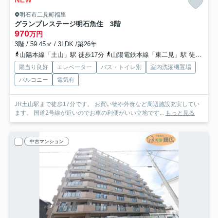
明石市二見町福里
グランプレステージ明石魚住 3階
970
万円
3階 / 59.45㎡ / 3LDK /築26年
山陽本線「土山」駅 徒歩17分
山陽電鉄本線「東二見」駅 徒歩26分
陽当り良好
エレベーター
バス・トイレ別
室内洗濯機置場
バルコニー
電気有
JR土山駅まで徒歩17分です。 お買い物や外食など周辺施設充実してい
ます。 国道2号線が近いのでお車の利便がいい立地です...
もっと見る
中古マンション