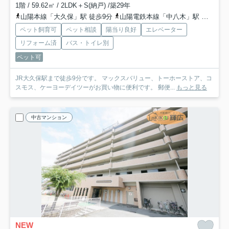
1階 / 59.62㎡ / 2LDK＋S(納戸) /築29年
山陽本線「大久保」駅 徒歩9分
山陽電鉄本線「中八木」駅 徒歩24分
ペット飼育可
ペット相談
陽当り良好
エレベーター
リフォーム済
バス・トイレ別
ペット可
JR大久保駅まで徒歩9分です。 マックスバリュー、トーホーストア、コ
スモス、ケーヨーデイツーがお買い物に便利です。 郵便...
もっと見る
中古マンション
NEW