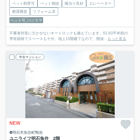
ペット飼育可
ペット相談
陽当り良好
エレベーター
耐震構造
リフォーム済
ペット可
パノラマ
不審者対策に欠かせないオートロックも備えています。61.83平米程の
専有面積でスペースも十分。地上15階建てなので、開放...
もっと見る
中古マンション
NEW
明石市魚住町鴨池
ユニライフ明石魚住 2階