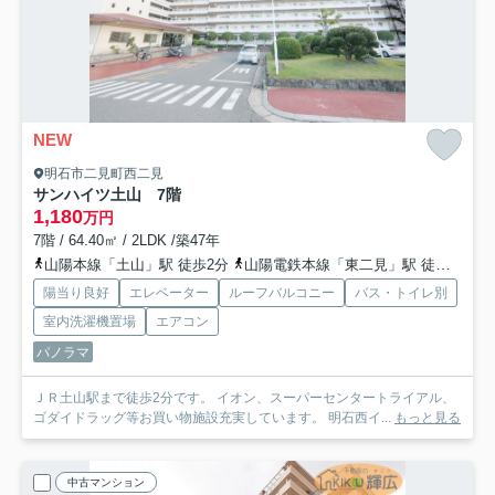
NEW
明石市二見町西二見
サンハイツ土山 7階
1,180
万円
7階 / 64.40㎡ / 2LDK /築47年
山陽本線「土山」駅 徒歩2分
山陽電鉄本線「東二見」駅 徒歩30分
陽当り良好
エレベーター
ルーフバルコニー
バス・トイレ別
室内洗濯機置場
エアコン
パノラマ
ＪＲ土山駅まで徒歩2分です。 イオン、スーパーセンタートライアル、
ゴダイドラッグ等お買い物施設充実しています。 明石西イ...
もっと見る
中古マンション