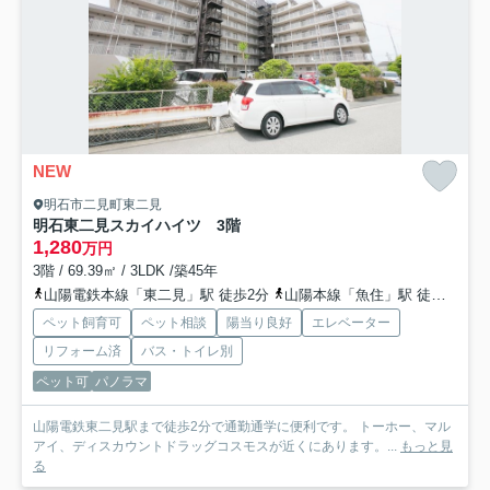
NEW
明石市二見町東二見
明石東二見スカイハイツ 3階
1,280
万円
3階 / 69.39㎡ / 3LDK /築45年
山陽電鉄本線「東二見」駅 徒歩2分
山陽本線「魚住」駅 徒歩28分
ペット飼育可
ペット相談
陽当り良好
エレベーター
リフォーム済
バス・トイレ別
ペット可
パノラマ
山陽電鉄東二見駅まで徒歩2分で通勤通学に便利です。 トーホー、マル
アイ、ディスカウントドラッグコスモスが近くにあります。...
もっと見
る