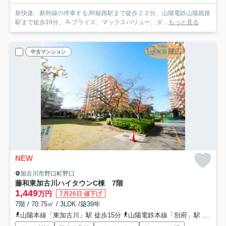
新快速、新幹線の停車するJR姫路駅まで徒歩２２分、山陽電鉄山陽姫路
駅まで徒歩19分。 A-プライス、マックスバリュー、ダ...
もっと見る
中古マンション
NEW
加古川市野口町野口
藤和東加古川ハイタウンC棟 7階
1,449
万円
7月26日 値下げ
7階 / 70.75㎡ / 3LDK /築39年
山陽本線「東加古川」駅 徒歩15分
山陽電鉄本線「別府」駅 徒歩40分