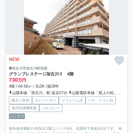
NEW
加古川市加古川町稲屋
グランプレステージ加古川Ⅱ 4階
730
万円
4階 / 64.58㎡ / 3LDK /築28年
山陽本線「加古川」駅 徒歩27分
山陽電鉄本線「尾上の松」駅 徒歩29分
陽当り良好
エレベーター
リフォーム済
バス・トイレ別
室内洗濯機置場
バルコニー
パノラマ
新快速停車駅のJR加古川駅よりバス8分、稲屋停下車徒歩5分です。 鳩