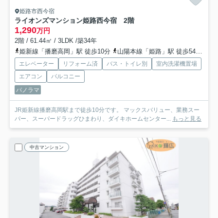
姫路市西今宿
ライオンズマンション姫路西今宿 2階
1,290
万円
2階 / 61.44㎡ / 3LDK /築34年
姫新線「播磨高岡」駅 徒歩10分
山陽本線「姫路」駅 徒歩54分
姫
エレベーター
リフォーム済
バス・トイレ別
室内洗濯機置場
エアコン
バルコニー
パノラマ
JR姫新線播磨高岡駅まで徒歩10分です。 マックスバリュー、業務スー
パー、スーパードラッグひまわり、ダイキホームセンター...
もっと見る
中古マンション