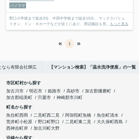
パノラマ
野口小学校まで徒歩3分、中部中学校まで徒歩10分。 マックスバリュ、
イオン、ドン・キホーテなどが近くにあり、周辺施設も充...
もっと見る
1
となら有限会社輝広
【マンション検索】「温水洗浄便座」の一覧
市区町村から探す
加古川市
明石市
姫路市
高砂市
加古郡播磨町
加古郡稲美町
宍粟市
神崎郡市川町
町名から探す
魚住町西岡
二見町西二見
阿弥陀町魚橋
魚住町清水
荒井町小松原
野口町野口
二見町東二見
大久保町西島
西神吉町岸
加古川町大野
沿線から探す