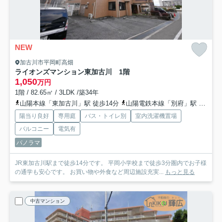
NEW
加古川市平岡町高畑
ライオンズマンション東加古川 1階
1,050
万円
1階 / 82.65㎡ / 3LDK /築34年
山陽本線「東加古川」駅 徒歩14分
山陽電鉄本線「別府」駅 徒歩33分
陽当り良好
専用庭
バス・トイレ別
室内洗濯機置場
バルコニー
電気有
パノラマ
JR東加古川駅まで徒歩14分です。 平岡小学校まで徒歩3分圏内でお子様
の通学も安心です。 お買い物や外食など周辺施設充実...
もっと見る
中古マンション