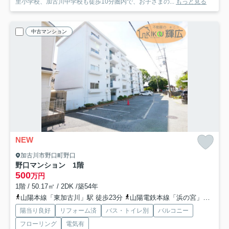
里小学校、加古川中学校も徒歩10分圏内で、お子さまの...
もっと見る
中古マンション
NEW
加古川市野口町野口
野口マンション 1階
500
万円
1階 / 50.17㎡ / 2DK /築54年
山陽本線「東加古川」駅 徒歩23分
山陽電鉄本線「浜の宮」駅 徒歩41分
陽当り良好
リフォーム済
バス・トイレ別
バルコニー
フローリング
電気有