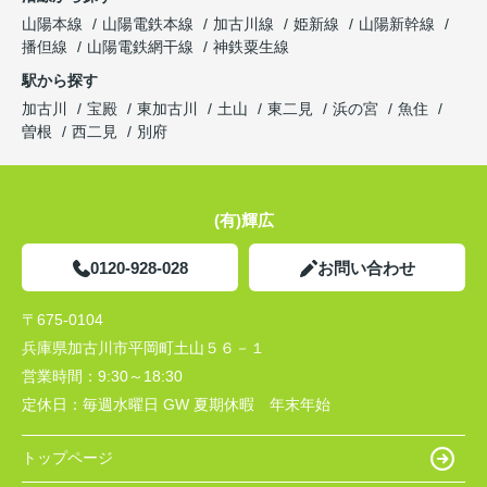
山陽本線
山陽電鉄本線
加古川線
姫新線
山陽新幹線
播但線
山陽電鉄網干線
神鉄粟生線
駅から探す
加古川
宝殿
東加古川
土山
東二見
浜の宮
魚住
曽根
西二見
別府
(有)輝広
0120-928-028
お問い合わせ
〒675-0104
兵庫県加古川市平岡町土山５６－１
営業時間：
9:30～18:30
定休日：
毎週水曜日 GW 夏期休暇 年末年始
トップページ