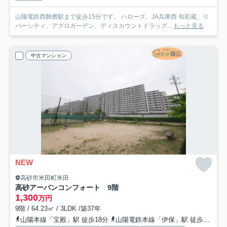
山陽電鉄西飾磨駅まで徒歩15分です。 ハローズ、JA兵庫西 旬彩蔵、リ
バーシティ、アグロガーデン、ディスカウントドラッグ...
もっと見る
中古マンション
NEW
高砂市米田町米田
高砂アーバンコンフォート 9階
1,300
万円
9階 / 64.23㎡ / 3LDK /築37年
山陽本線「宝殿」駅 徒歩18分
山陽電鉄本線「伊保」駅 徒歩31分