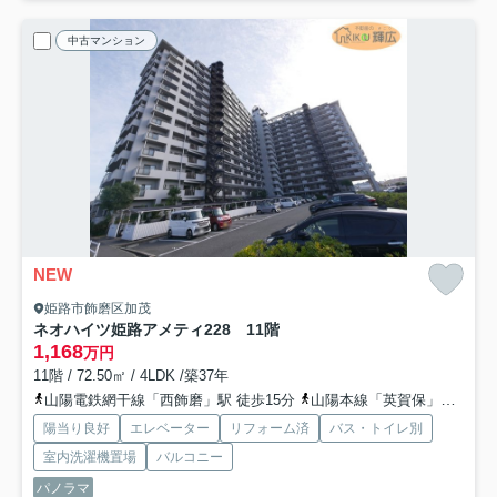
中古マンション
NEW
姫路市飾磨区加茂
ネオハイツ姫路アメティ228 11階
1,168
万円
11階 / 72.50㎡ / 4LDK /築37年
山陽電鉄網干線「西飾磨」駅 徒歩15分
山陽本線「英賀保」駅 徒歩29分
陽当り良好
エレベーター
リフォーム済
バス・トイレ別
室内洗濯機置場
バルコニー
パノラマ