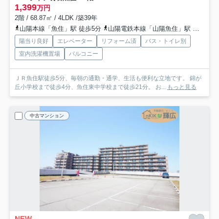
1,399
万円
2階 / 68.87㎡ / 4LDK /築39年
山陽本線「魚住」駅 徒歩5分
山陽電鉄本線「山陽魚住」駅 徒歩20分
陽当り良好
エレベーター
リフォーム済
バス・トイレ別
室内洗濯機置場
バルコニー
ＪＲ魚住駅徒歩5分、毎朝の通勤・通学、生活も便利な立地です。 錦が
丘小学校まで徒歩4分、魚住東中学校まで徒歩21分。 お...
もっと見る
中古マンション
NEW