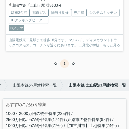
山陽本線「土山」駅 徒歩33分
駐車2台可
都市ガス
陽当り良好
専用庭
システムキッチン
IHクッキングヒーター
パノラマ
山陽電鉄東二見駅まで徒歩18分です。 マルハチ、ディスカウントドラ
ッグコスモス、コーナンが近くにあります。 二見北小学校...
もっと見る
1
す
山陽本線の戸建検索一覧
山陽本線 土山駅の戸建検索一覧
おすすめこだわり特集
1000～2000万円の物件特集(225件)
2500万円以上の物件特集(174件)
姫路市の物件特集(98件)
1000万円以下の物件特集(77件)
【加古川市】土地特集(74件)