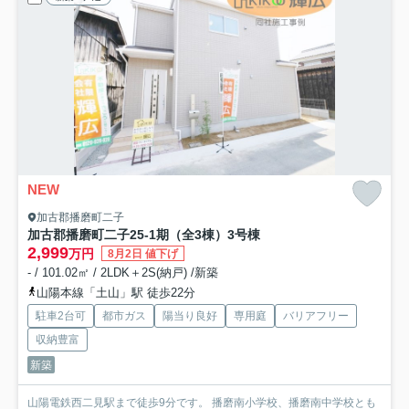
NEW
加古郡播磨町二子
加古郡播磨町二子25-1期（全3棟）3号棟
2,999
万円
8月2日 値下げ
- / 101.02㎡ / 2LDK＋2S(納戸) /新築
山陽本線「土山」駅 徒歩22分
駐車2台可
都市ガス
陽当り良好
専用庭
バリアフリー
収納豊富
新築
山陽電鉄西二見駅まで徒歩9分です。 播磨南小学校、播磨南中学校とも