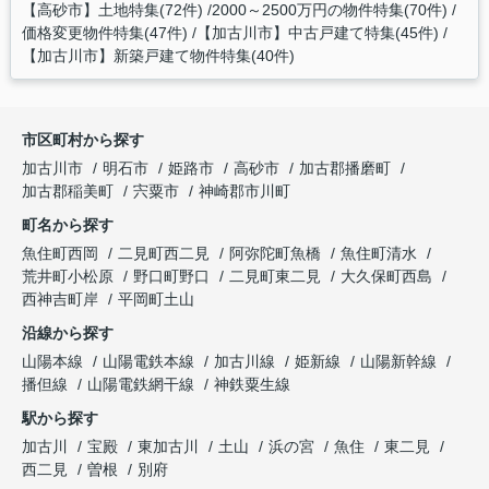
【高砂市】土地特集(72件)
2000～2500万円の物件特集(70件)
価格変更物件特集(47件)
【加古川市】中古戸建て特集(45件)
【加古川市】新築戸建て物件特集(40件)
市区町村から探す
加古川市
明石市
姫路市
高砂市
加古郡播磨町
加古郡稲美町
宍粟市
神崎郡市川町
町名から探す
魚住町西岡
二見町西二見
阿弥陀町魚橋
魚住町清水
荒井町小松原
野口町野口
二見町東二見
大久保町西島
西神吉町岸
平岡町土山
沿線から探す
山陽本線
山陽電鉄本線
加古川線
姫新線
山陽新幹線
播但線
山陽電鉄網干線
神鉄粟生線
駅から探す
加古川
宝殿
東加古川
土山
浜の宮
魚住
東二見
西二見
曽根
別府