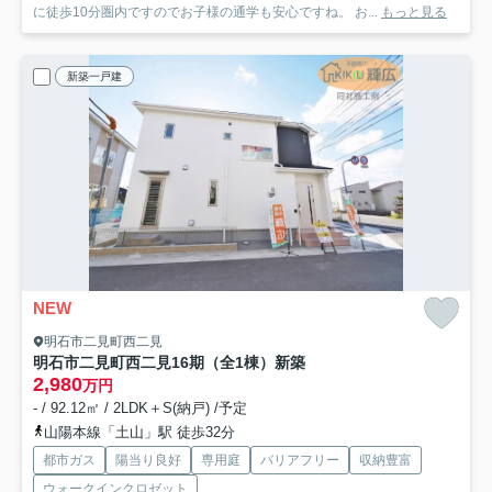
に徒歩10分圏内ですのでお子様の通学も安心ですね。 お...
もっと見る
新築一戸建
NEW
明石市二見町西二見
明石市二見町西二見16期（全1棟）新築
2,980
万円
- / 92.12㎡ / 2LDK＋S(納戸) /予定
山陽本線「土山」駅 徒歩32分
都市ガス
陽当り良好
専用庭
バリアフリー
収納豊富
ウォークインクロゼット