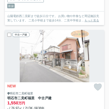
新築
山陽電鉄西二見駅まで徒歩11分です。 お買い物や外食など周辺施設充
実しています。 二見小学校まで徒歩14分、二見中学校ま...
もっと見る
中古一戸建
NEW
明石市二見町福里
明石市二見町福里 中古戸建
1,550
万円
- / 76.97㎡ / 2LDK /築38年