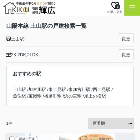
0
お気に入り
山陽本線 土山駅の戸建検索一覧
土山駅
変更
2K,2DK,2LDK
変更
おすすめの駅
土山駅
/
加古川駅
/
東二見駅
/
東加古川駅
/
西二見駅
/
魚住駅
/
宝殿駅
/
播磨町駅
/
浜の宮駅
/
尾上の松駅
3
件
新築一戸建