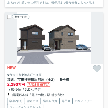
あるのでお買い物に便利ですね。 郵便局まで徒歩５分...
もっと見る
新築一戸建
NEW
加古川市東神吉町出河原
加古川市東神吉町出河原（全2） B号棟
2,290
万円
7月28日 値下げ
- / 89.84㎡ / 3LDK /予定
山陽電鉄本線「尾上の松」駅 徒歩58分
駐車2台可
都市ガス
陽当り良好
専用庭
バリアフリー
ウォークインクロゼット