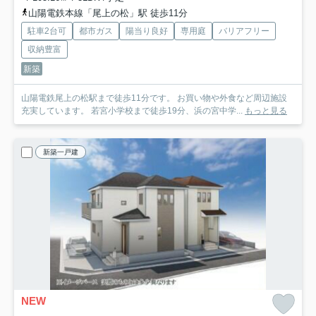
山陽電鉄本線「尾上の松」駅 徒歩11分
駐車2台可
都市ガス
陽当り良好
専用庭
バリアフリー
収納豊富
新築
山陽電鉄尾上の松駅まで徒歩11分です。 お買い物や外食など周辺施設
充実しています。 若宮小学校まで徒歩19分、浜の宮中学...
もっと見る
新築一戸建
NEW