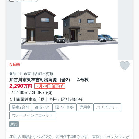
NEW
加古川市東神吉町出河原
加古川市東神吉町出河原（全2） A号棟
2,290
万円
7月28日 値下げ
- / 94.80㎡ / 3LDK /予定
山陽電鉄本線「尾上の松」駅 徒歩58分
駐車2台可
都市ガス
陽当り良好
専用庭
バリアフリー
ウォークインクロゼット
新築
JR加古川駅よりバス12分、穴門停下車5分です。 東側にイオンタウンが