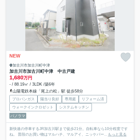
NEW
加古川市加古川町中津
加古川市加古川町中津 中古戸建
1,680
万円
- / 88.19㎡ / 3LDK /築6年
山陽電鉄本線「尾上の松」駅 徒歩58分
プロパンガス
陽当り良好
専用庭
リフォーム済
ウォークインクロゼット
システムキッチン
パノラマ
新快速の停車するJR加古川駅まで徒歩21分。自転車なら10分程度です
ね。 普段のお買い物はマルハチ、マルアイ、ニッケパー...
もっと見る