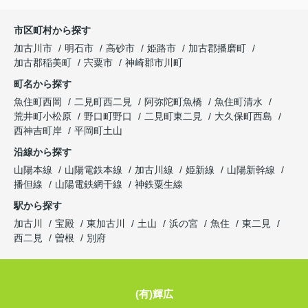
市区町村から探す
加古川市
明石市
高砂市
姫路市
加古郡播磨町
加古郡稲美町
宍粟市
神崎郡市川町
町名から探す
魚住町西岡
二見町西二見
阿弥陀町魚橋
魚住町清水
荒井町小松原
野口町野口
二見町東二見
大久保町西島
西神吉町岸
平岡町土山
沿線から探す
山陽本線
山陽電鉄本線
加古川線
姫新線
山陽新幹線
播但線
山陽電鉄網干線
神鉄粟生線
駅から探す
加古川
宝殿
東加古川
土山
浜の宮
魚住
東二見
西二見
曽根
別府
(有)輝広