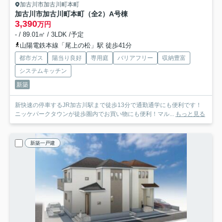
加古川市加古川町本町
加古川市加古川町本町（全2）A号棟
3,390
万円
- / 89.01㎡ / 3LDK /予定
山陽電鉄本線「尾上の松」駅 徒歩41分
都市ガス
陽当り良好
専用庭
バリアフリー
収納豊富
システムキッチン
新築
新快速の停車するJR加古川駅まで徒歩13分で通勤通学にも便利です！
ニッケパークタウンが徒歩圏内でお買い物にも便利！マル...
もっと見る
新築一戸建