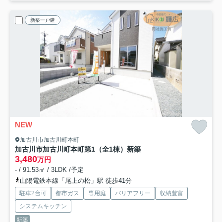
新築一戸建
NEW
加古川市加古川町本町
加古川市加古川町本町第1（全1棟）新築
3,480
万円
- / 91.53㎡ / 3LDK /予定
山陽電鉄本線「尾上の松」駅 徒歩41分
駐車2台可
都市ガス
専用庭
バリアフリー
収納豊富
システムキッチン
新築