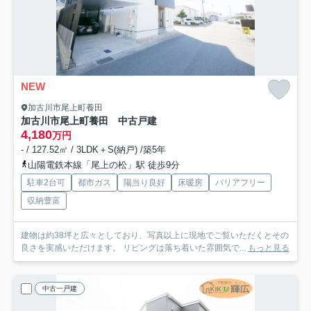
NEW
加古川市尾上町養田
加古川市尾上町養田 中古戸建
4,180
万円
- / 127.52㎡ / 3LDK＋S(納戸) /築5年
山陽電鉄本線「尾上の松」駅 徒歩9分
駐車2台可
都市ガス
陽当り良好
床暖房
バリアフリー
収納豊富
建物は約38坪と広々としており、写真以上に現地でご覧いただくとその
良さを実感いただけます。 リビングは落ち着いた雰囲気で...
もっと見る
中古一戸建