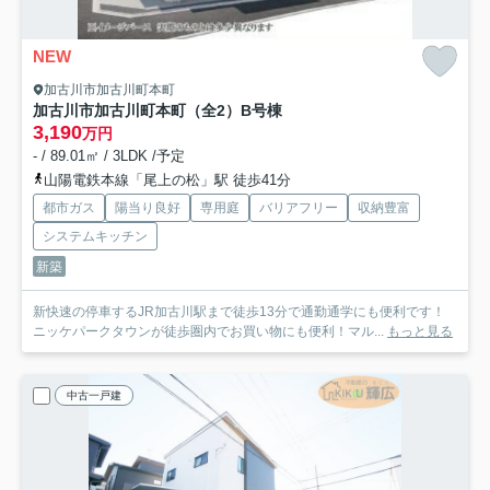
NEW
加古川市加古川町本町
加古川市加古川町本町（全2）B号棟
3,190
万円
- / 89.01㎡ / 3LDK /予定
山陽電鉄本線「尾上の松」駅 徒歩41分
都市ガス
陽当り良好
専用庭
バリアフリー
収納豊富
システムキッチン
新築
新快速の停車するJR加古川駅まで徒歩13分で通勤通学にも便利です！
ニッケパークタウンが徒歩圏内でお買い物にも便利！マル...
もっと見る
中古一戸建