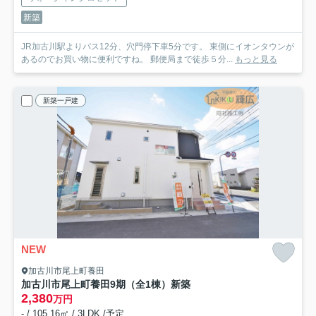
新築
JR加古川駅よりバス12分、穴門停下車5分です。 東側にイオンタウンが
あるのでお買い物に便利ですね。 郵便局まで徒歩５分...
もっと見る
新築一戸建
NEW
加古川市尾上町養田
加古川市尾上町養田9期（全1棟）新築
2,380
万円
- / 105.16㎡ / 3LDK /予定