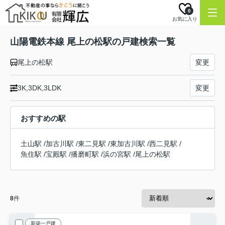
0
お気に入り
山陽電鉄本線 尾上の松駅の戸建検索一覧
尾上の松駅
変更
3K,3DK,3LDK
変更
おすすめの駅
土山駅
/
加古川駅
/
東二見駅
/
東加古川駅
/
西二見駅
/
魚住駅
/
宝殿駅
/
播磨町駅
/
浜の宮駅
/
尾上の松駅
8
件
新築一戸建