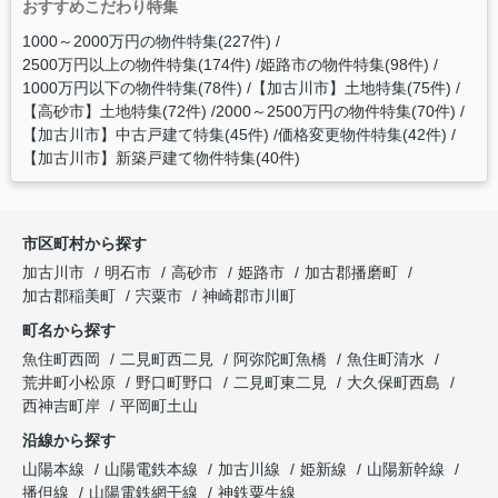
おすすめこだわり特集
1000～2000万円の物件特集(227件)
2500万円以上の物件特集(174件)
姫路市の物件特集(98件)
1000万円以下の物件特集(78件)
【加古川市】土地特集(75件)
【高砂市】土地特集(72件)
2000～2500万円の物件特集(70件)
【加古川市】中古戸建て特集(45件)
価格変更物件特集(42件)
【加古川市】新築戸建て物件特集(40件)
市区町村から探す
加古川市
明石市
高砂市
姫路市
加古郡播磨町
加古郡稲美町
宍粟市
神崎郡市川町
町名から探す
魚住町西岡
二見町西二見
阿弥陀町魚橋
魚住町清水
荒井町小松原
野口町野口
二見町東二見
大久保町西島
西神吉町岸
平岡町土山
沿線から探す
山陽本線
山陽電鉄本線
加古川線
姫新線
山陽新幹線
播但線
山陽電鉄網干線
神鉄粟生線