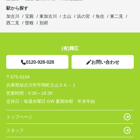
駅から探す
加古川
宝殿
東加古川
土山
浜の宮
魚住
東二見
西二見
曽根
別府
(有)輝広
0120-928-028
お問い合わせ
〒675-0104
兵庫県加古川市平岡町土山５６－１
営業時間：
9:30～18:30
定休日：
毎週水曜日 GW 夏期休暇 年末年始
トップページ
スタッフ