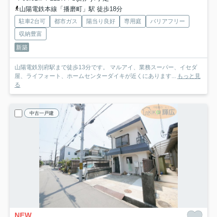
山陽電鉄本線「播磨町」駅 徒歩18分
駐車2台可
都市ガス
陽当り良好
専用庭
バリアフリー
収納豊富
新築
山陽電鉄別府駅まで徒歩13分です。 マルアイ、業務スーパー、イセダ
屋、ライフォート、ホームセンターダイキが近くにあります...
もっと見
る
中古一戸建
NEW