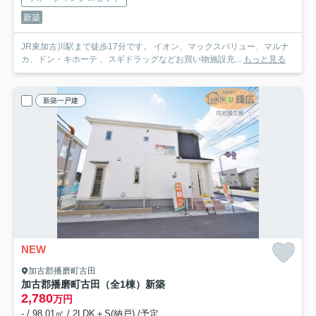
新築
JR東加古川駅まで徒歩17分です。 イオン、マックスバリュー、マルナ
カ、ドン・キホーテ 、スギドラッグなどお買い物施設充...
もっと見る
新築一戸建
NEW
加古郡播磨町古田
加古郡播磨町古田（全1棟）新築
2,780
万円
- / 98.01㎡ / 2LDK＋S(納戸) /予定