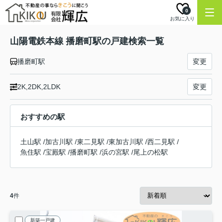
0
お気に入り
山陽電鉄本線 播磨町駅の戸建検索一覧
播磨町駅
変更
2K,2DK,2LDK
変更
おすすめの駅
土山駅
/
加古川駅
/
東二見駅
/
東加古川駅
/
西二見駅
/
魚住駅
/
宝殿駅
/
播磨町駅
/
浜の宮駅
/
尾上の松駅
4
件
新築一戸建