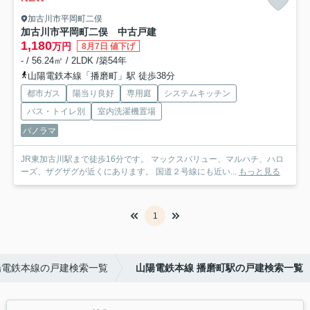
加古川市平岡町二俣
加古川市平岡町二俣 中古戸建
1,180
万円
8月7日 値下げ
- / 56.24㎡ / 2LDK /築54年
山陽電鉄本線「播磨町」駅 徒歩38分
都市ガス
陽当り良好
専用庭
システムキッチン
バス・トイレ別
室内洗濯機置場
パノラマ
JR東加古川駅まで徒歩16分です。 マックスバリュー、マルハチ、ハロ
ーズ、ザグザグが近くにあります。 国道２号線にも近い...
もっと見る
1
陽電鉄本線の戸建検索一覧
山陽電鉄本線 播磨町駅の戸建検索一覧