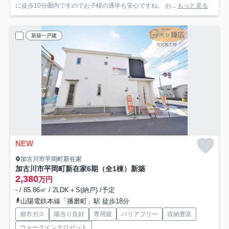
に徒歩10分圏内ですのでお子様の通学も安心ですね。 お...
もっと見る
新築一戸建
NEW
加古川市平岡町新在家
加古川市平岡町新在家6期（全1棟）新築
2,380
万円
- / 85.86㎡ / 2LDK＋S(納戸) /予定
山陽電鉄本線「播磨町」駅 徒歩18分
都市ガス
陽当り良好
専用庭
バリアフリー
収納豊富
ウォークインクロゼット