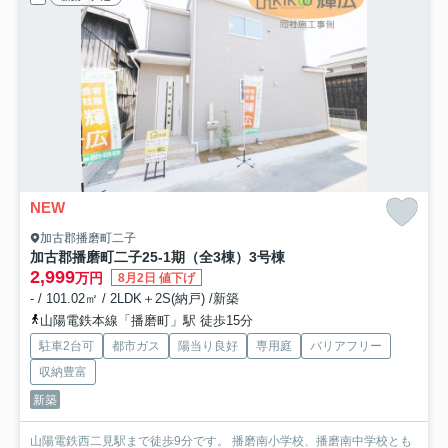
NEW
加古郡播磨町二子
加古郡播磨町二子25-1期（全3棟）3号棟
2,999
万円
8月2日 値下げ
- / 101.02㎡ / 2LDK＋2S(納戸) /新築
山陽電鉄本線「播磨町」駅 徒歩15分
駐車2台可
都市ガス
陽当り良好
専用庭
バリアフリー
収納豊富
新築
山陽電鉄西二見駅まで徒歩9分です。 播磨南小学校、播磨南中学校とも