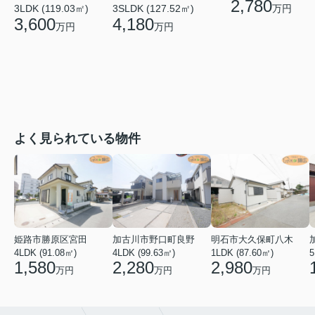
2,780
万円
3LDK (119.03㎡)
3SLDK (127.52㎡)
3,600
4,180
万円
万円
よく見られている物件
姫路市勝原区宮田
加古川市野口町良野
明石市大久保町八木
4LDK (91.08㎡)
4LDK (99.63㎡)
1LDK (87.60㎡)
5
1,580
2,280
2,980
万円
万円
万円