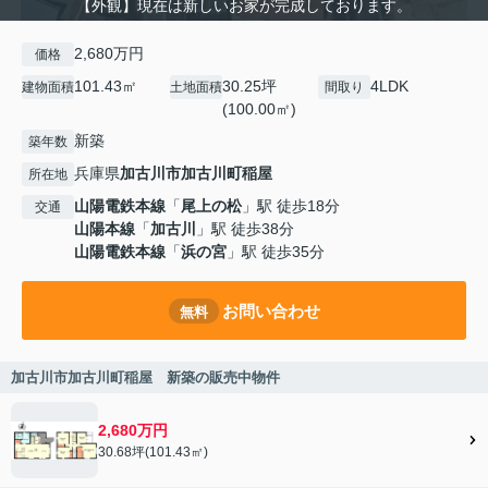
【外観】現在は新しいお家が完成しております。
2,680万円
価格
101.43㎡
30.25坪
4LDK
建物面積
土地面積
間取り
(100.00㎡)
新築
築年数
兵庫県
加古川市
加古川町稲屋
所在地
山陽電鉄本線
「
尾上の松
」駅 徒歩18分
交通
山陽本線
「
加古川
」駅 徒歩38分
山陽電鉄本線
「
浜の宮
」駅 徒歩35分
お問い合わせ
無料
加古川市加古川町稲屋 新築の販売中物件
2,680万円
30.68坪(101.43㎡)