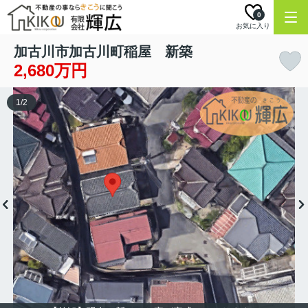
0
お気に入り
加古川市加古川町稲屋 新築
2,680万円
1
/
2