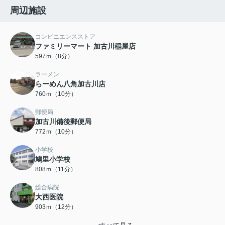
周辺施設
コンビニエンスストア
ファミリーマート 加古川稲屋店
597ｍ（8分）
ラーメン
らーめん八角加古川店
760ｍ（10分）
郵便局
加古川備後郵便局
772ｍ（10分）
小学校
鳩里小学校
808ｍ（11分）
総合病院
大西医院
903ｍ（12分）