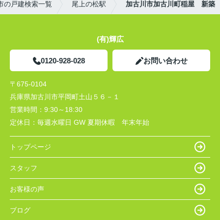
市の戸建検索一覧
尾上の松駅
加古川市加古川町稲屋 新築
(有)輝広
0120-928-028
お問い合わせ
〒675-0104
兵庫県加古川市平岡町土山５６－１
営業時間：
9:30～18:30
定休日：
毎週水曜日 GW 夏期休暇 年末年始
トップページ
スタッフ
お客様の声
ブログ