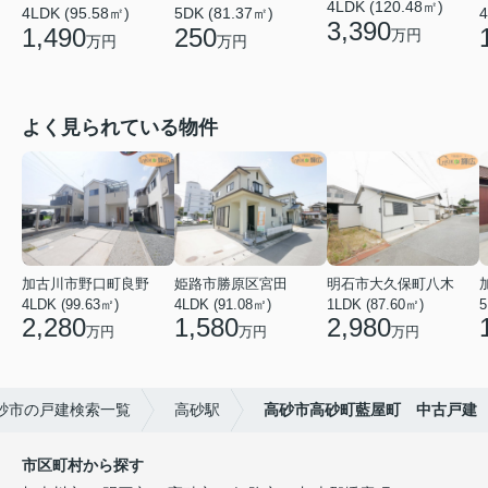
4LDK (120.48㎡)
4LDK (95.58㎡)
5DK (81.37㎡)
4
3,390
1,490
250
万円
万円
万円
よく見られている物件
加古川市野口町良野
姫路市勝原区宮田
明石市大久保町八木
4LDK (99.63㎡)
4LDK (91.08㎡)
1LDK (87.60㎡)
5
2,280
1,580
2,980
万円
万円
万円
砂市の戸建検索一覧
高砂駅
高砂市高砂町藍屋町 中古戸建
市区町村から探す