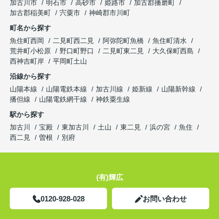
加古川市
明石市
高砂市
姫路市
加古郡播磨町
加古郡稲美町
宍粟市
神崎郡市川町
町名から探す
魚住町西岡
二見町西二見
阿弥陀町魚橋
魚住町清水
荒井町小松原
野口町野口
二見町東二見
大久保町西島
西神吉町岸
平岡町土山
沿線から探す
山陽本線
山陽電鉄本線
加古川線
姫新線
山陽新幹線
播但線
山陽電鉄網干線
神鉄粟生線
駅から探す
加古川
宝殿
東加古川
土山
東二見
浜の宮
魚住
西二見
曽根
別府
(有)輝広
0120-928-028
お問い合わせ