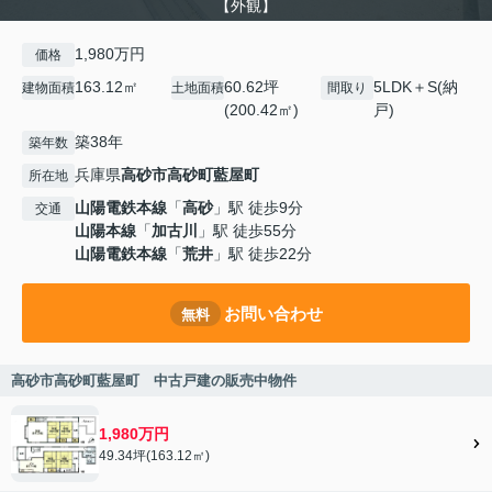
【外観】
1,980万円
価格
163.12㎡
60.62坪
5LDK＋S(納
建物面積
土地面積
間取り
(200.42㎡)
戸)
築38年
築年数
兵庫県
高砂市
高砂町藍屋町
所在地
山陽電鉄本線
「
高砂
」駅 徒歩9分
交通
山陽本線
「
加古川
」駅 徒歩55分
山陽電鉄本線
「
荒井
」駅 徒歩22分
お問い合わせ
無料
高砂市高砂町藍屋町 中古戸建の販売中物件
1,980万円
49.34坪(163.12㎡)