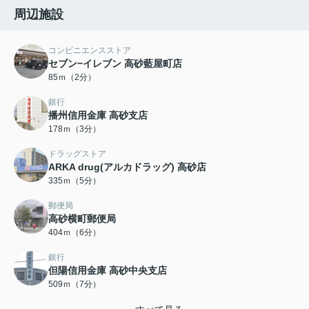
周辺施設
コンビニエンスストア
セブン−イレブン 高砂藍屋町店
85ｍ（2分）
銀行
播州信用金庫 高砂支店
178ｍ（3分）
ドラッグストア
ARKA drug(アルカドラッグ) 高砂店
335ｍ（5分）
郵便局
高砂横町郵便局
404ｍ（6分）
銀行
但陽信用金庫 高砂中央支店
509ｍ（7分）