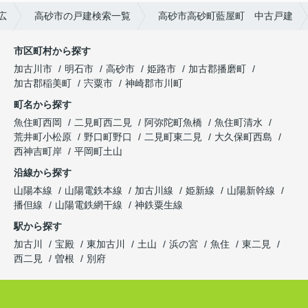
広
高砂市の戸建検索一覧
高砂市高砂町藍屋町 中古戸建
市区町村から探す
加古川市
明石市
高砂市
姫路市
加古郡播磨町
加古郡稲美町
宍粟市
神崎郡市川町
町名から探す
魚住町西岡
二見町西二見
阿弥陀町魚橋
魚住町清水
荒井町小松原
野口町野口
二見町東二見
大久保町西島
西神吉町岸
平岡町土山
沿線から探す
山陽本線
山陽電鉄本線
加古川線
姫新線
山陽新幹線
播但線
山陽電鉄網干線
神鉄粟生線
駅から探す
加古川
宝殿
東加古川
土山
浜の宮
魚住
東二見
西二見
曽根
別府