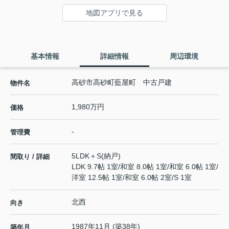
地図アプリで見る
基本情報
詳細情報
周辺環境
高砂市高砂町藍屋町 中古戸建
物件名
1,980万円
価格
-
管理費
5LDK＋S(納戸)
間取り / 詳細
LDK 9.7帖 1室
/
和室 8.0帖 1室
/
和室 6.0帖 1室
/
洋室 12.5帖 1室
/
和室 6.0帖 2室
/
S 1室
北西
向き
1987年11月 (築38年)
築年月