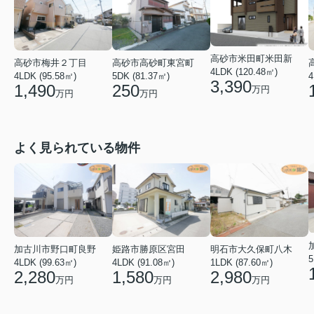
高砂市米田町米田新
高砂市梅井２丁目
高砂市高砂町東宮町
4LDK (120.48㎡)
4LDK (95.58㎡)
5DK (81.37㎡)
4
3,390
1,490
250
万円
万円
万円
よく見られている物件
加古川市野口町良野
姫路市勝原区宮田
明石市大久保町八木
5
4LDK (99.63㎡)
4LDK (91.08㎡)
1LDK (87.60㎡)
2,280
1,580
2,980
万円
万円
万円