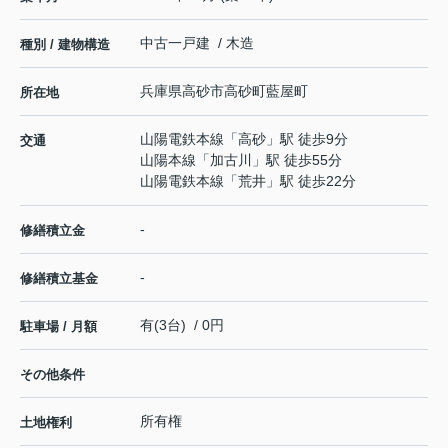
中古一戸建 / 木造
種別 / 建物構造
兵庫県
高砂市
高砂町藍屋町
所在地
山陽電鉄本線
「
高砂
」駅 徒歩9分
交通
山陽本線
「
加古川
」駅 徒歩55分
山陽電鉄本線
「
荒井
」駅 徒歩22分
-
修繕積立金
-
修繕積立基金
有(3台) / 0円
駐車場 / 月額
その他条件
所有権
土地権利