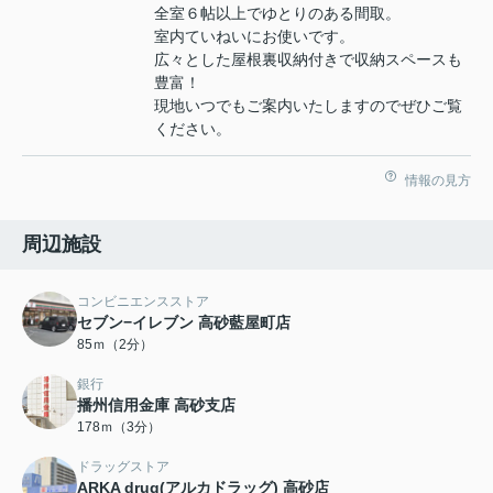
全室６帖以上でゆとりのある間取。
室内ていねいにお使いです。
広々とした屋根裏収納付きで収納スペースも
豊富！
現地いつでもご案内いたしますのでぜひご覧
ください。
情報の見方
周辺施設
コンビニエンスストア
セブン−イレブン 高砂藍屋町店
85ｍ（2分）
銀行
播州信用金庫 高砂支店
178ｍ（3分）
ドラッグストア
ARKA drug(アルカドラッグ) 高砂店