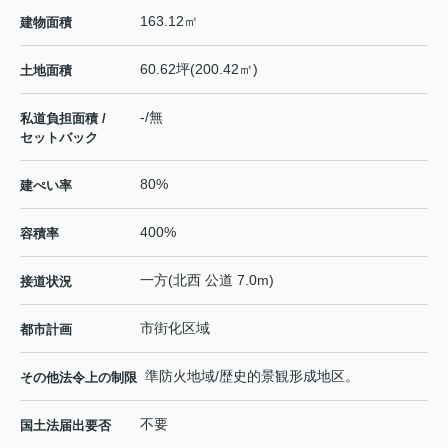
163.12㎡
建物面積
60.62坪(200.42㎡)
土地面積
-/無
私道負担面積 /
セットバック
80%
建ぺい率
400%
容積率
一方(北西 公道 7.0m)
接道状況
市街化区域
都市計画
準防火地域/歴史的景観形成地区。
その他法令上の制限
不要
国土法届出要否