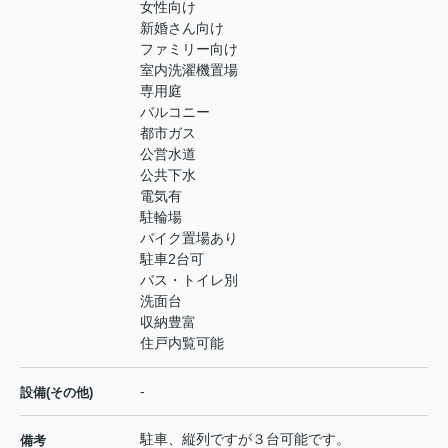
女性向け
新婚さん向け
ファミリー向け
室内洗濯機置場
専用庭
バルコニー
都市ガス
公営水道
公共下水
電気有
駐輪場
バイク置場あり
駐車2台可
バス・トイレ別
洗面台
収納豊富
住戸内覧可能
-
設備(その他)
駐車、縦列ですが３台可能です。
備考