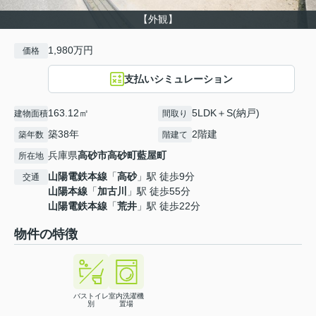
【外観】
1,980万円
価格
支払いシミュレーション
163.12㎡
5LDK＋S(納戸)
建物面積
間取り
築38年
2階建
築年数
階建て
兵庫県
高砂市
高砂町藍屋町
所在地
山陽電鉄本線
「
高砂
」駅 徒歩9分
交通
山陽本線
「
加古川
」駅 徒歩55分
山陽電鉄本線
「
荒井
」駅 徒歩22分
物件の特徴
バストイレ
室内洗濯機
別
置場