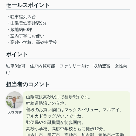
セールスポイント
・駐車縦列３台
・山陽電鉄高砂駅9分
・敷地約60坪
・室内丁寧にお使い
・高砂小学校、高砂中学校
ポイント
駐車3台可
住戸内覧可能
ファミリー向け
収納豊富
女性向
け
担当者のコメント
山陽電鉄高砂駅まで徒歩9分です。
幹線道路沿いの立地。
普段のお買い物にはマックスバリュー、マルアイ、
大谷 方秀
アルカドラッグがいいですね。
郵便局や金融機関が徒歩圏内。
高砂小学校、高砂中学校ともに徒歩12分。
加古川市 明石市 高砂市 加古郡 姫路市の不動