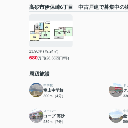
高砂市伊保崎6丁目 中古戸建で募集中の
23.96坪 (79.24㎡)
680
万円(28.38万円/坪)
周辺施設
中学校
ド
竜山中学校
ク
300ｍ（4分）
3
スーパー
中
コープ 高砂
餃
539ｍ（7分）
5