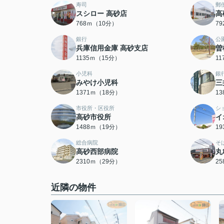
寿司
郵
スシロー 高砂店
高
768ｍ（10分）
7
銀行
公
兵庫信用金庫 高砂支店
曽
1135ｍ（15分）
1
小児科
銀
みやけ小児科
三
1371ｍ（18分）
1
市役所・区役所
シ
高砂市役所
イ
1488ｍ（19分）
1
総合病院
そ
高砂西部病院
丸
2310ｍ（29分）
2
近隣の物件