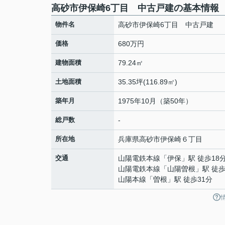
高砂市伊保崎6丁目 中古戸建の基本情報
物件名
高砂市伊保崎6丁目 中古戸建
価格
680万円
建物面積
79.24㎡
土地面積
35.35坪(116.89㎡)
築年月
1975年10月（築50年）
総戸数
-
所在地
兵庫県
高砂市
伊保崎
６丁目
交通
山陽電鉄本線
「
伊保
」駅 徒歩18
山陽電鉄本線
「
山陽曽根
」駅 徒歩
山陽本線
「
曽根
」駅 徒歩31分