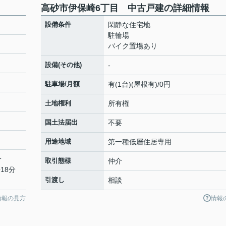
高砂市伊保崎6丁目 中古戸建の詳細情報
設備条件
閑静な住宅地
駐輪場
バイク置場あり
設備(その他)
-
駐車場/月額
有(1台)(屋根有)/0円
土地権利
所有権
国土法届出
不要
用途地域
第一種低層住居専用
分
取引態様
仲介
18分
引渡し
相談
情報の見方
情報