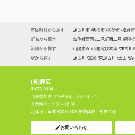
市区町村から探す
加古川市
明石市
高砂市
姫路市
町名から探す
魚住町西岡
二見町西二見
阿弥
沿線から探す
山陽本線
山陽電鉄本線
加古川
駅から探す
加古川
宝殿
東加古川
土山
浜
(有)輝広
〒675-0104
兵庫県加古川市平岡町土山５６－１
営業時間：
9:30～18:30
定休日：
毎週水曜日 GW 夏期休暇 年末年始
お問い合わせ