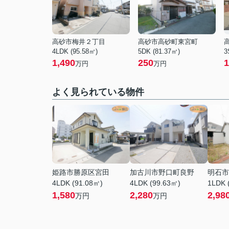
高砂市梅井２丁目
高砂市高砂町東宮町
4LDK (95.58㎡)
5DK (81.37㎡)
3
1,490
250
1
万円
万円
よく見られている物件
姫路市勝原区宮田
加古川市野口町良野
明石市
4LDK (91.08㎡)
4LDK (99.63㎡)
1LDK 
1,580
2,280
2,98
万円
万円