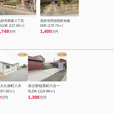
高砂市西畑３丁目
高砂市阿弥陀町魚橋
SLDK (127.60㎡)
6DK (170.73㎡)
,749
1,400
万円
万円
大久保町八木
加古郡稲美町六分一
(87.60㎡)
5LDK (119.88㎡)
0
1,398
万円
万円