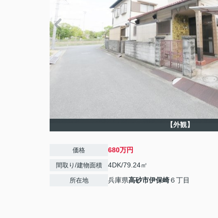
【外観】
680万円
価格
4DK/79.24㎡
間取り/建物面積
兵庫県
高砂市
伊保崎
６丁目
所在地