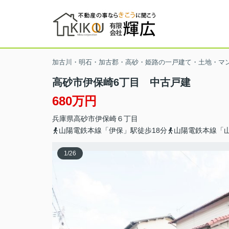
加古川・明石・加古郡・高砂・姫路の一戸建て・土地・マ
高砂市伊保崎6丁目 中古戸建
680万円
兵庫県
高砂市
伊保崎
６丁目
山陽電鉄本線「伊保」駅徒歩18分
山陽電鉄本線「山
1
/
26