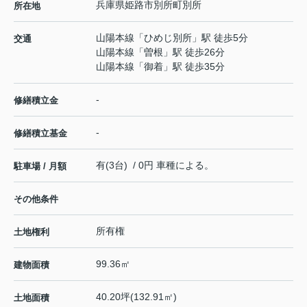
兵庫県
姫路市
別所町別所
所在地
山陽本線
「
ひめじ別所
」駅 徒歩5分
交通
山陽本線
「
曽根
」駅 徒歩26分
山陽本線
「
御着
」駅 徒歩35分
-
修繕積立金
-
修繕積立基金
有(3台) / 0円 車種による。
駐車場 / 月額
その他条件
所有権
土地権利
99.36㎡
建物面積
40.20坪(132.91㎡)
土地面積