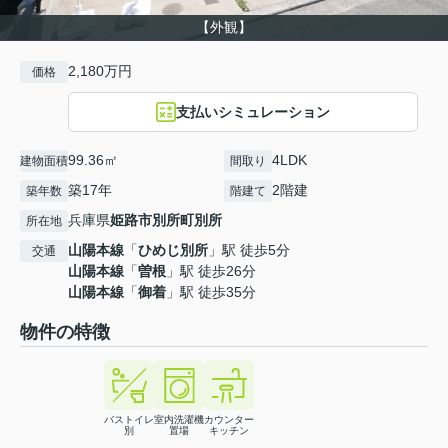
【外観】
2,180万円
価格
支払いシミュレーション
99.36㎡
4LDK
建物面積
間取り
築17年
2階建
築年数
階建て
兵庫県
姫路市
別所町別所
所在地
山陽本線
「
ひめじ別所
」駅 徒歩5分
交通
山陽本線
「
曽根
」駅 徒歩26分
山陽本線
「
御着
」駅 徒歩35分
物件の特徴
バストイレ
室内洗濯機
カウンター
別
置場
キッチン