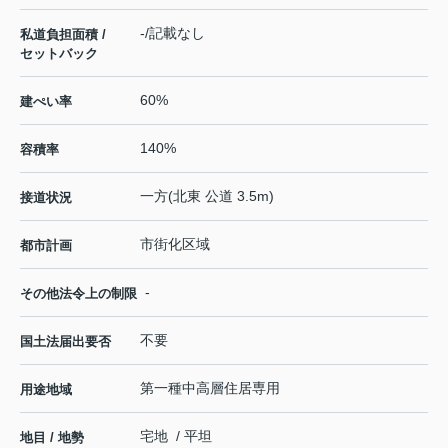
-/記載なし
私道負担面積 /
セットバック
60%
建ぺい率
140%
容積率
一方(北東 公道 3.5m)
接道状況
市街化区域
都市計画
-
その他法令上の制限
不要
国土法届出要否
第一種中高層住居専用
用途地域
宅地 / 平坦
地目 / 地勢