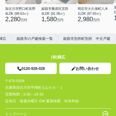
加古川市野口町良野
姫路市勝原区宮田
明石市大久保町八木
5
4LDK (99.63㎡)
4LDK (91.08㎡)
1LDK (87.60㎡)
2,280
1,580
2,980
万円
万円
万円
輝広
姫路市の戸建検索一覧
姫路市別所町別所 中古戸建
(有)輝広
0120-928-028
お問い合わせ
〒675-0104
兵庫県加古川市平岡町土山５６－１
営業時間：
9:30～18:30
定休日：
毎週水曜日 GW 夏期休暇 年末年始
トップページ