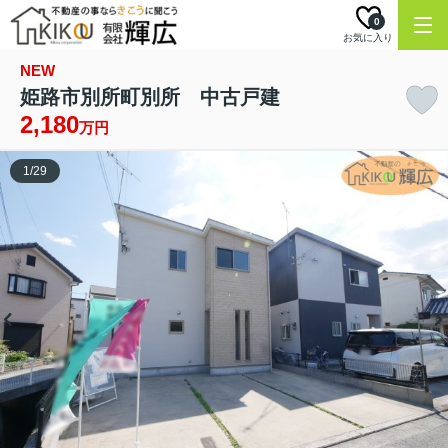
0
お気に入り
NEW
姫路市別所町別所 中古戸建
2,180
万円
1
/
29