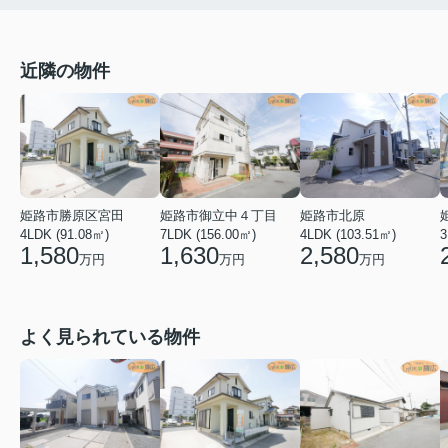
近隣の物件
姫路市勝原区宮田
姫路市御立中４丁目
姫路市北原
4LDK (91.08㎡)
7LDK (156.00㎡)
4LDK (103.51㎡)
3
1,580
1,630
2,580
万円
万円
万円
よく見られている物件