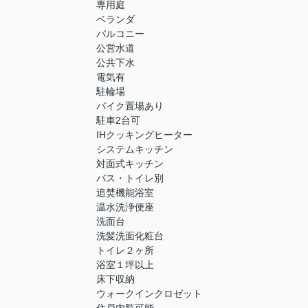
専用庭
ベランダ
バルコニー
公営水道
公共下水
電気有
駐輪場
バイク置場あり
駐車2台可
IHクッキングヒーター
システムキッチン
対面式キッチン
バス・トイレ別
追焚機能浴室
温水洗浄便座
洗面台
洗髪洗面化粧台
トイレ２ヶ所
浴室１坪以上
床下収納
ウォークインクロゼット
住戸内覧可能