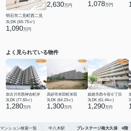
1,078
2,630
万円
万円
明石市二見町西二見
3LDK (65.75㎡)
1,090
万円
よく見られている物件
加古川市西神吉町岸
高砂市米田町米田
姫路市西今宿６丁目
3LDK (77.60㎡)
3LDK (64.23㎡)
3LDK (61.44㎡)
3
1,280
1,300
1,290
万円
万円
万円
マンション検索一覧
中八木駅
プレステージ南大久保 4階