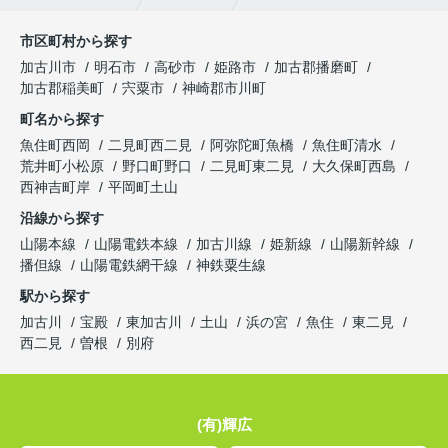
市区町村から探す
加古川市
明石市
高砂市
姫路市
加古郡播磨町
加古郡稲美町
宍粟市
神崎郡市川町
町名から探す
魚住町西岡
二見町西二見
阿弥陀町魚橋
魚住町清水
荒井町小松原
野口町野口
二見町東二見
大久保町西島
西神吉町岸
平岡町土山
沿線から探す
山陽本線
山陽電鉄本線
加古川線
姫新線
山陽新幹線
播但線
山陽電鉄網干線
神鉄粟生線
駅から探す
加古川
宝殿
東加古川
土山
浜の宮
魚住
東二見
西二見
曽根
別府
(有)輝広