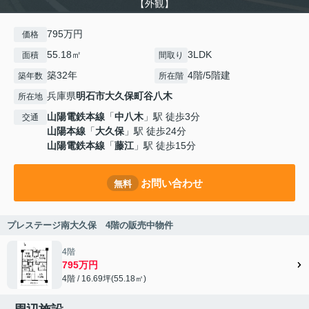
【外観】
795万円
価格
55.18㎡
3LDK
面積
間取り
築32年
4階/5階建
築年数
所在階
兵庫県
明石市
大久保町谷八木
所在地
山陽電鉄本線
「
中八木
」駅 徒歩3分
交通
山陽本線
「
大久保
」駅 徒歩24分
山陽電鉄本線
「
藤江
」駅 徒歩15分
お問い合わせ
無料
プレステージ南大久保 4階の販売中物件
4階
795万円
4階 / 16.69坪(55.18㎡)