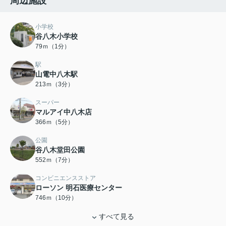
周辺施設
小学校
谷八木小学校
79ｍ（1分）
駅
山電中八木駅
213ｍ（3分）
スーパー
マルアイ中八木店
366ｍ（5分）
公園
谷八木堂田公園
552ｍ（7分）
コンビニエンスストア
ローソン 明石医療センター
746ｍ（10分）
すべて見る