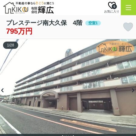
0
お気に入り
プレステージ南大久保 4階
空室1
795万円
1
/
28