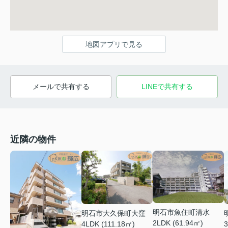
地図アプリで見る
メールで共有する
LINEで共有する
近隣の物件
明石市魚住町清水
明石市大久保町大窪
2LDK (61.94㎡)
3
4LDK (111.18㎡)