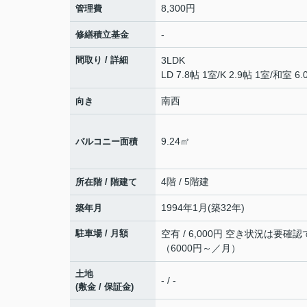
8,300円
管理費
-
修繕積立基金
間取り / 詳細
3LDK
LD 7.8帖 1室
/
K 2.9帖 1室
/
和室 6.
南西
向き
9.24㎡
バルコニー面積
4階 / 5階建
所在階 / 階建て
1994年1月(築32年)
築年月
駐車場 / 月額
空有 / 6,000円 空き状況は要確
（6000円～／月）
土地
- / -
(敷金 / 保証金)