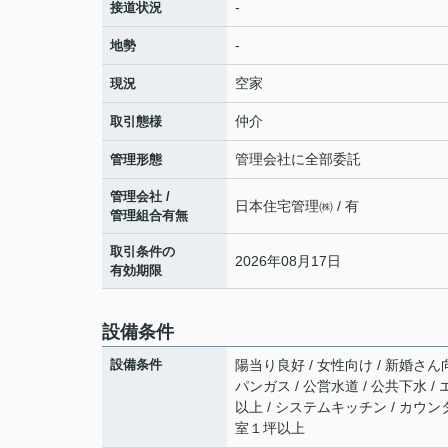
-
接道状況
-
地勢
空家
現況
仲介
取引態様
管理会社に全部委託
管理形態
管理会社 /
日本住宅管理㈱ / 有
管理組合有無
取引条件の
2026年08月17日
有効期限
設備条件
設備条件
陽当り良好 / 女性向け / 新婚さん
パンガス / 公営水道 / 公共下水 /
以上 / システムキッチン / カウン
室１坪以上