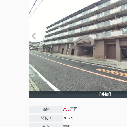
【外観】
795
万円
価格
3LDK
間取り
南西
向き