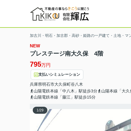
加古川・明石・加古郡・高砂・姫路の一戸建て・土地・マ
NEW
プレステージ南大久保 4階
795
万円
支払いシミュレーション
兵庫県
明石市
大久保町谷八木
山陽電鉄本線「中八木」駅徒歩3分
山陽本線「大久
山陽電鉄本線「藤江」駅徒歩15分
1
/
29