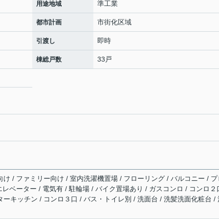
準工業
用途地域
市街化区域
都市計画
即時
引渡し
33戸
棟総戸数
向け / ファミリー向け / 室内洗濯機置場 / フローリング / バルコニー / 
 エレベーター / 電気有 / 駐輪場 / バイク置場あり / ガスコンロ / コンロ２
ターキッチン / コンロ３口 / バス・トイレ別 / 洗面台 / 洗髪洗面化粧台 /