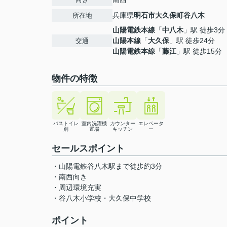
兵庫県
明石市
大久保町谷八木
所在地
山陽電鉄本線
「
中八木
」駅 徒歩3分
山陽本線
「
大久保
」駅 徒歩24分
交通
山陽電鉄本線
「
藤江
」駅 徒歩15分
物件の特徴
バストイレ
室内洗濯機
カウンター
エレベータ
別
置場
キッチン
ー
セールスポイント
・山陽電鉄谷八木駅まで徒歩約3分
・南西向き
・周辺環境充実
・谷八木小学校・大久保中学校
ポイント