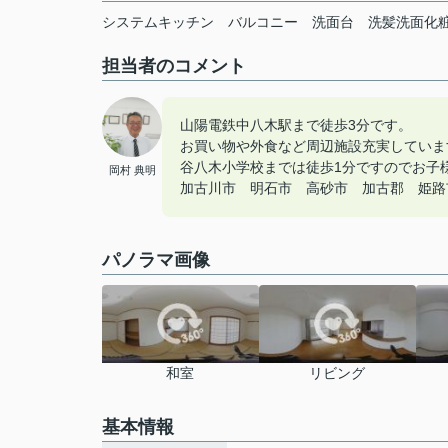
システムキッチン
バルコニー
洗面台
洗髪洗面化
担当者のコメント
山陽電鉄中八木駅まで徒歩3分です。
お買い物や外食など周辺施設充実していま
谷八木小学校までは徒歩1分ですのでお子
岡村 典明
加古川市 明石市 高砂市 加古郡 姫路市の
パノラマ画像
和室
リビング
基本情報