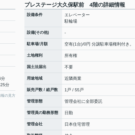
プレステージ大久保駅前 4階の詳細情報
設備条件
エレベーター
駐輪場
設備(その他)
-
駐車場/月額
空有(1台)/0円 分譲駐車場権利付き。
土地権利
所有権
国土法届出
不要
4分
用途地域
近隣商業
25分
販売戸数 / 総戸数
1戸 / 55戸
情報の見方
管理形態
管理会社に全部委託
管理員の勤務形態
日勤
管理会社
日本住宅管理