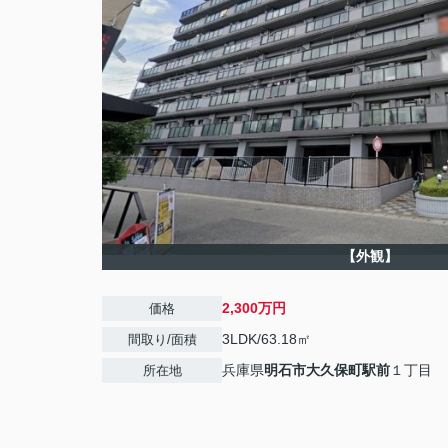
【外観】
2,300万円
価格
3LDK/63.18㎡
間取り/面積
兵庫県
明石市
大久保町駅前
１丁目
所在地