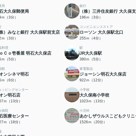
便局
銀行
石大久保郵便局
（株）三井住友銀行 大久保
69ｍ（3分）
196ｍ（3分）
行
コンビニエンスストア
株）みなと銀行 大久保駅前支店
ローソン 大久保駅北口
32ｍ（3分）
255ｍ（4分）
風料理
駅
ｏＣｏ壱番屋 明石大久保店
JR大久保駅
25ｍ（5分）
380ｍ（5分）
画館
家電製品
オンシネマ明石
ジョーシン明石大久保店
66ｍ（6分）
922ｍ（12分）
ョッピングセンター
小学校
オン明石店
大久保南小学校
007ｍ（13分）
1023ｍ（13分）
合病院
小児科
石医療センター
あかしザウルスこどもクリニ
427ｍ（18分）
1526ｍ（20分）
園