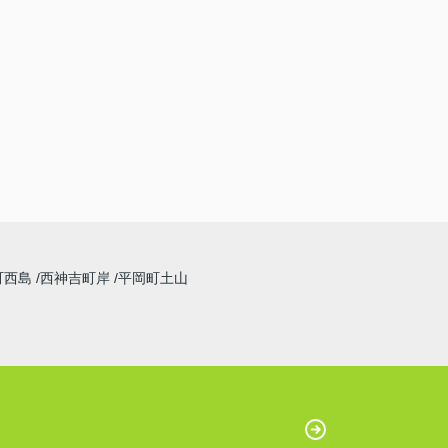
町西島
西神吉町岸
平岡町土山