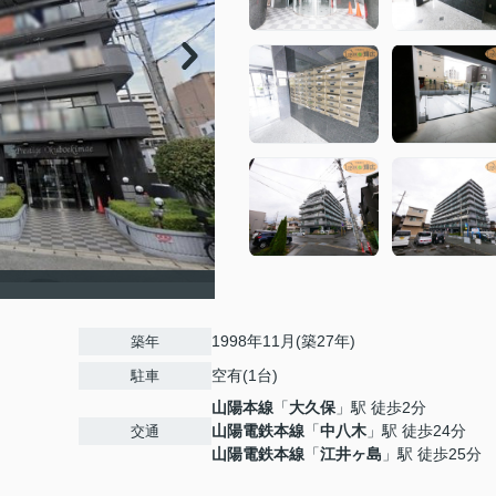
1998年11月(築27年)
築年
空有(1台)
駐車
山陽本線
「
大久保
」駅 徒歩2分
山陽電鉄本線
「
中八木
」駅 徒歩24分
交通
山陽電鉄本線
「
江井ヶ島
」駅 徒歩25分