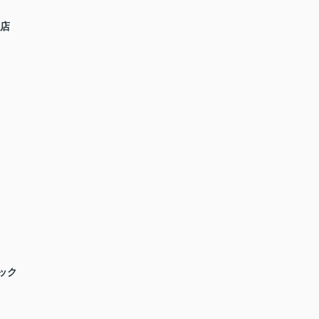
支店
ック