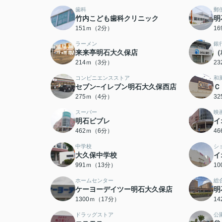
歯科
郵
竹内こども歯科クリニック
明
151ｍ（2分）
1
ラーメン
銀
来来亭明石大久保店
（
214ｍ（3分）
2
コンビニエンスストア
和
セブン−イレブン明石大久保西店
Ｃ
275ｍ（4分）
3
スーパー
映
明石ビブレ
イ
462ｍ（6分）
4
中学校
シ
大久保中学校
イ
991ｍ（13分）
1
ホームセンター
総
ケーヨーデイツー明石大久保店
明
1300ｍ（17分）
1
ドラッグストア
公