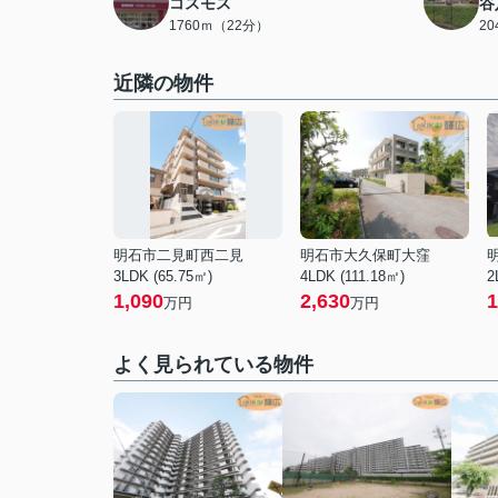
コスモス
谷
1760ｍ（22分）
2
近隣の物件
明石市二見町西二見
明石市大久保町大窪
3LDK (65.75㎡)
4LDK (111.18㎡)
2
1,090
2,630
1
万円
万円
よく見られている物件