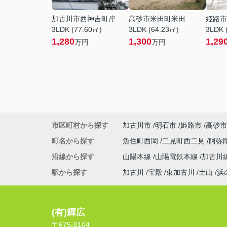
加古川市西神吉町岸
高砂市米田町米田
姫路市
3LDK (77.60㎡)
3LDK (64.23㎡)
3LDK 
1,280
1,300
1,29
万円
万円
市区町村から探す
加古川市
明石市
姫路市
高砂市
町名から探す
魚住町西岡
二見町西二見
阿弥
沿線から探す
山陽本線
山陽電鉄本線
加古川
駅から探す
加古川
宝殿
東加古川
土山
浜
(有)輝広
〒675-0104