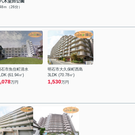
八木堂田公園
048ｍ（26分）
明石市魚住町清水
明石市大久保町西島
LDK (61.94㎡)
3LDK (70.78㎡)
,078
1,530
万円
万円