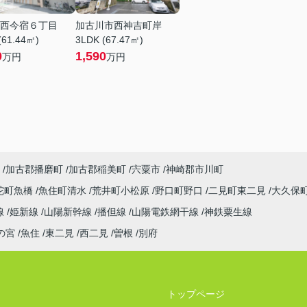
西今宿６丁目
加古川市西神吉町岸
(61.44㎡)
3LDK (67.47㎡)
0
1,590
万円
万円
加古郡播磨町
加古郡稲美町
宍粟市
神崎郡市川町
陀町魚橋
魚住町清水
荒井町小松原
野口町野口
二見町東二見
大久保
線
姫新線
山陽新幹線
播但線
山陽電鉄網干線
神鉄粟生線
の宮
魚住
東二見
西二見
曽根
別府
トップページ