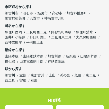
市区町村から探す
加古川市
明石市
姫路市
高砂市
加古郡播磨町
加古郡稲美町
宍粟市
神崎郡市川町
町名から探す
魚住町西岡
二見町西二見
阿弥陀町魚橋
魚住町清水
荒井町小松原
野口町野口
二見町東二見
大久保町西島
西神吉町岸
平岡町土山
沿線から探す
山陽本線
山陽電鉄本線
加古川線
姫新線
山陽新幹線
播但線
山陽電鉄網干線
神鉄粟生線
駅から探す
加古川
宝殿
東加古川
土山
浜の宮
魚住
東二見
西二見
曽根
別府
(有)輝広