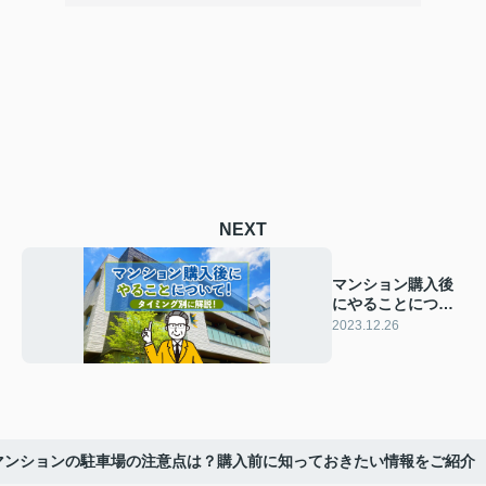
NEXT
マンション購入後
にやることについ
て！タイミング別
2023.12.26
に解説！
マンションの駐車場の注意点は？購入前に知っておきたい情報をご紹介