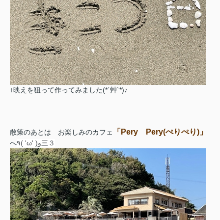
↑映えを狙って作ってみました
(*´
艸
`*)
♪
「Pery Pery(ぺりぺり)」
散策のあとは お楽しみのカフェ
へ
٩( 'ω' )و三３