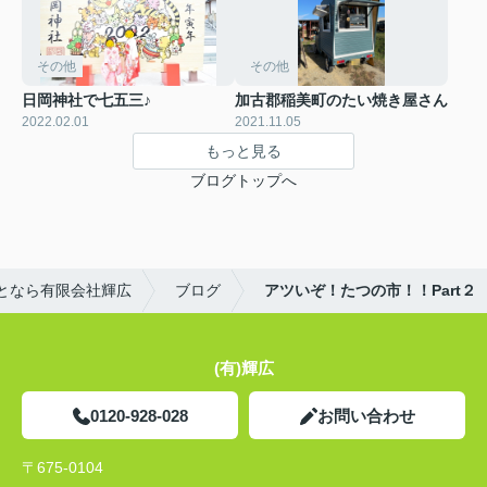
その他
その他
日岡神社で七五三♪
加古郡稲美町のたい焼き屋さん
2022.02.01
2021.11.05
もっと見る
ブログトップへ
となら有限会社輝広
ブログ
アツいぞ！たつの市！！Part２
(有)輝広
0120-928-028
お問い合わせ
〒675-0104