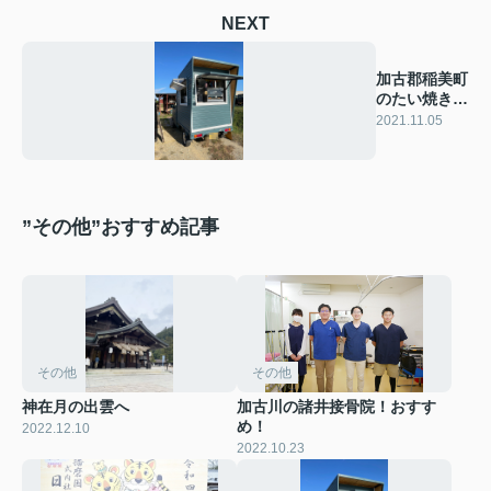
NEXT
加古郡稲美町
のたい焼き屋
さん
2021.11.05
”その他”おすすめ記事
その他
その他
神在月の出雲へ
加古川の諸井接骨院！おすす
め！
2022.12.10
2022.10.23