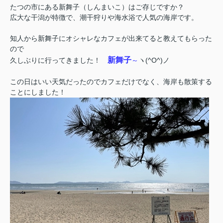
たつの市にある新舞子（しんまいこ）はご存じですか？
広大な干潟が特徴で、
潮干狩りや海水浴で人気の
海岸です。
知人から新舞子にオシャレなカフェが出来てると
教えてもらった
ので
新舞子
久しぶりに行ってきました！
～
ヽ(^O^)ノ
この日はいい天気だったのでカフェだけでなく、
海岸も散策する
ことにしました！