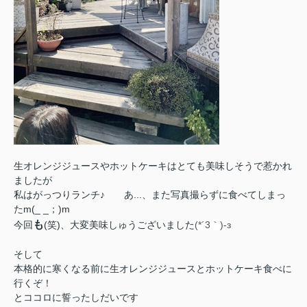
生オレンジジュースやホットケーキはとても美味しそうで惹かれ
ましたが
私はがっつりランチ♪ あ...、また写真撮らずに食べてしまっ
たm(_ _；)m
も
今回
(笑)、
大変美味しゅうございました
(*´3｀)-з
そして
本格的に寒くなる前に
生オレンジジュースとホットケーキ食べに
行くぞ！
とココロに誓ったしだいです