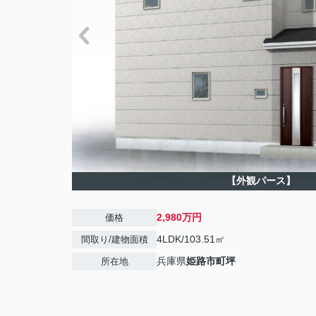
【外観パース】
2,980万円
価格
4LDK/103.51㎡
間取り/建物面積
兵庫県
姫路市
町坪
所在地