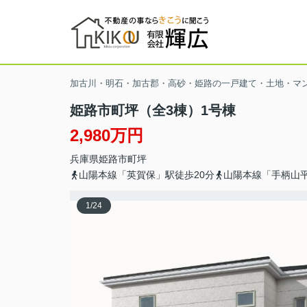
加古川・明石・加古郡・高砂・姫路の一戸建て・土地・マ
姫路市町坪（全3棟）1号棟
2,980万円
兵庫県
姫路市
町坪
山陽本線「英賀保」駅徒歩20分
山陽本線「手柄山平
1
/
24