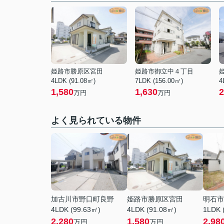
姫路市勝原区宮田
姫路市御立中４丁目
4LDK (91.08㎡)
7LDK (156.00㎡)
4
1,580
1,630
2
万円
万円
よく見られている物件
加古川市野口町良野
姫路市勝原区宮田
明石市
4LDK (99.63㎡)
4LDK (91.08㎡)
1LDK 
2,280
1,580
2,98
万円
万円