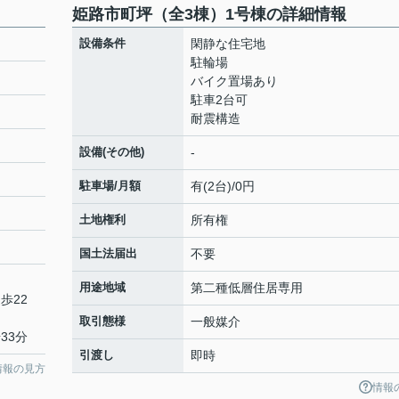
姫路市町坪（全3棟）1号棟の詳細情報
設備条件
閑静な住宅地
駐輪場
バイク置場あり
駐車2台可
耐震構造
設備(その他)
-
駐車場/月額
有(2台)/0円
土地権利
所有権
国土法届出
不要
用途地域
第二種低層住居専用
歩22
取引態様
一般媒介
33分
引渡し
即時
情報の見方
情報