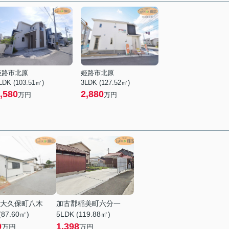
姫路市北原
姫路市北原
LDK (103.51㎡)
3LDK (127.52㎡)
,580
2,880
万円
万円
大久保町八木
加古郡稲美町六分一
(87.60㎡)
5LDK (119.88㎡)
0
1,398
万円
万円