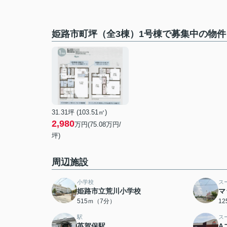
姫路市町坪（全3棟）1号棟で募集中の物件
31.31坪 (103.51㎡)
2,980
万円(75.08万円/
坪)
周辺施設
小学校
ス
姫路市立荒川小学校
マ
515ｍ（7分）
1
駅
ス
英賀保駅
A