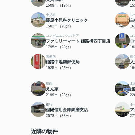
1509ｍ（19分）
1
小児科
ス
藤原小児科クリニック
主
1582ｍ（20分）
1
コンビニエンスストア
コ
ファミリーマート 姫路構四丁目店
ロ
1795ｍ（23分）
1
郵便局
総
姫路中地南郵便局
入
1925ｍ（25分）
1
焼肉
水
えん家
姫
2199ｍ（28分）
2
銀行
ホ
但陽信用金庫飾磨支店
ア
2578ｍ（33分）
2
近隣の物件