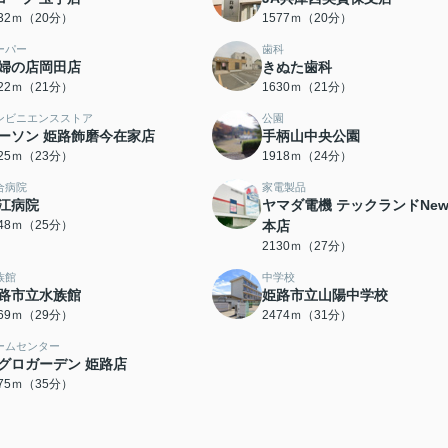
532ｍ（20分）
1577ｍ（20分）
ーパー
歯科
婦の店岡田店
きぬた歯科
622ｍ（21分）
1630ｍ（21分）
ンビニエンスストア
公園
ーソン 姫路飾磨今在家店
手柄山中央公園
825ｍ（23分）
1918ｍ（24分）
合病院
家電製品
江病院
ヤマダ電機 テックランドNe
948ｍ（25分）
本店
2130ｍ（27分）
族館
中学校
路市立水族館
姫路市立山陽中学校
269ｍ（29分）
2474ｍ（31分）
ームセンター
グロガーデン 姫路店
775ｍ（35分）