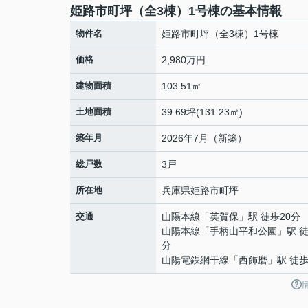
姫路市町坪（全3棟）1号棟の基本情報
物件名
姫路市町坪（全3棟）1号棟
価格
2,980万円
建物面積
103.51㎡
土地面積
39.69坪(131.23㎡)
築年月
2026年7月（新築）
総戸数
3戸
所在地
兵庫県
姫路市
町坪
交通
山陽本線
「
英賀保
」駅 徒歩20分
山陽本線
「
手柄山平和公園
」駅 徒
分
山陽電鉄網干線
「
西飾磨
」駅 徒歩