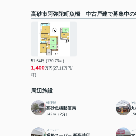
高砂市阿弥陀町魚橋 中古戸建で募集中の
51.64坪 (170.73㎡)
1,400
万円(27.11万円/
坪)
周辺施設
郵便局
そ
高砂魚橋郵便局
丸
142ｍ（2分）
1
スーパー
ス
業務スーパー 新高砂店
マ