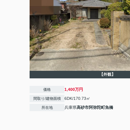
【外観】
1,400万円
価格
6DK/170.73㎡
間取り/建物面積
兵庫県
高砂市
阿弥陀町魚橋
所在地