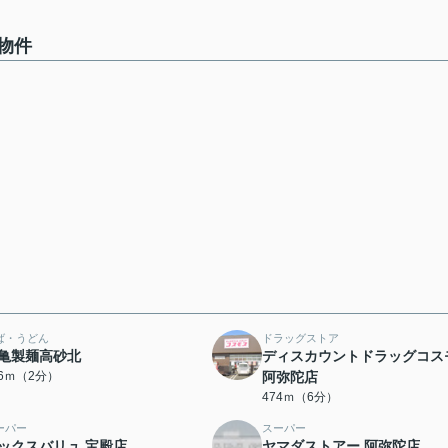
物件
ば・うどん
ドラッグストア
亀製麺高砂北
ディスカウントドラッグコス
56ｍ（2分）
阿弥陀店
474ｍ（6分）
ーパー
スーパー
ックスバリュ 宝殿店
ヤマダストアー 阿弥陀店