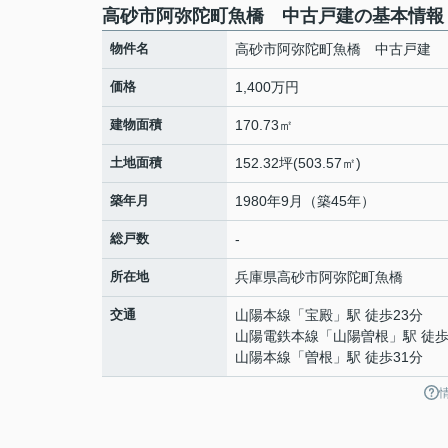
高砂市阿弥陀町魚橋 中古戸建の基本情報
物件名
高砂市阿弥陀町魚橋 中古戸建
価格
1,400万円
建物面積
170.73㎡
土地面積
152.32坪(503.57㎡)
築年月
1980年9月（築45年）
総戸数
-
所在地
兵庫県
高砂市
阿弥陀町魚橋
交通
山陽本線
「
宝殿
」駅 徒歩23分
山陽電鉄本線
「
山陽曽根
」駅 徒歩
山陽本線
「
曽根
」駅 徒歩31分