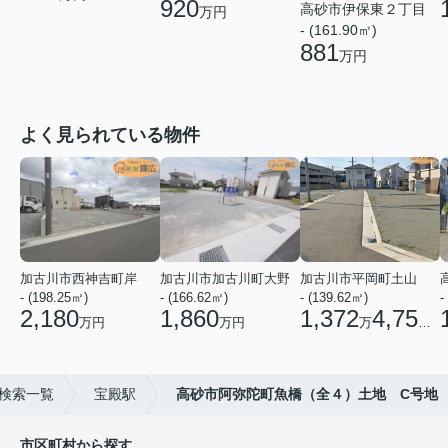
920
高砂市伊保東２丁目
万円
- (161.90㎡)
881
万円
よく見られている物件
加古川市西神吉町岸
加古川市加古川町大野
加古川市平岡町土山
- (198.25㎡)
- (166.62㎡)
- (139.62㎡)
-
2,180
1,860
1,372
4,750
万円
万円
万
円
検索一覧
宝殿駅
高砂市阿弥陀町魚橋（全４）土地 C号地
市区町村から探す