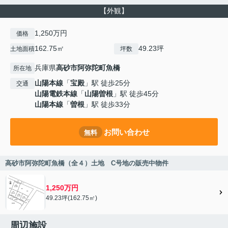
【外観】
1,250万円
価格
162.75㎡
49.23坪
土地面積
坪数
兵庫県
高砂市
阿弥陀町魚橋
所在地
山陽本線
「
宝殿
」駅 徒歩25分
交通
山陽電鉄本線
「
山陽曽根
」駅 徒歩45分
山陽本線
「
曽根
」駅 徒歩33分
お問い合わせ
無料
高砂市阿弥陀町魚橋（全４）土地 C号地の販売中物件
1,250万円
49.23坪(162.75㎡)
周辺施設