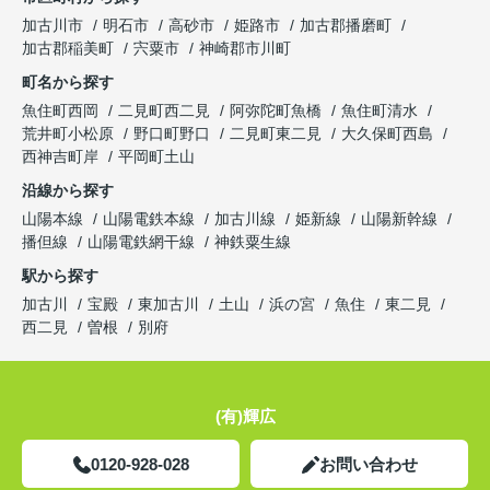
加古川市
明石市
高砂市
姫路市
加古郡播磨町
加古郡稲美町
宍粟市
神崎郡市川町
町名から探す
魚住町西岡
二見町西二見
阿弥陀町魚橋
魚住町清水
荒井町小松原
野口町野口
二見町東二見
大久保町西島
西神吉町岸
平岡町土山
沿線から探す
山陽本線
山陽電鉄本線
加古川線
姫新線
山陽新幹線
播但線
山陽電鉄網干線
神鉄粟生線
駅から探す
加古川
宝殿
東加古川
土山
浜の宮
魚住
東二見
西二見
曽根
別府
(有)輝広
0120-928-028
お問い合わせ