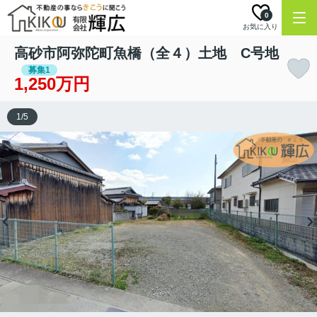
0
お気に入り
高砂市阿弥陀町魚橋（全４）土地 C号地
募集1
1,250万円
1
/
5