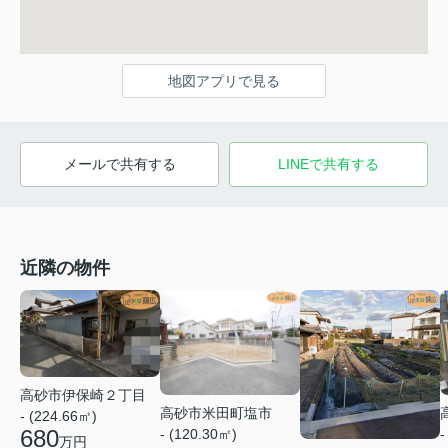
地図アプリで見る
メールで共有する
LINEで共有する
近隣の物件
高砂市伊保崎２丁目
高砂市米田町塩市
- (224.66㎡)
680
-
- (120.30㎡)
万円