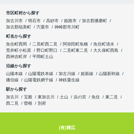
市区町村から探す
加古川市
明石市
高砂市
姫路市
加古郡播磨町
加古郡稲美町
宍粟市
神崎郡市川町
町名から探す
魚住町西岡
二見町西二見
阿弥陀町魚橋
魚住町清水
荒井町小松原
野口町野口
二見町東二見
大久保町西島
西神吉町岸
平岡町土山
沿線から探す
山陽本線
山陽電鉄本線
加古川線
姫新線
山陽新幹線
播但線
山陽電鉄網干線
神鉄粟生線
駅から探す
加古川
宝殿
東加古川
土山
浜の宮
魚住
東二見
西二見
曽根
別府
(有)輝広