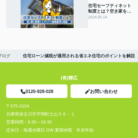
住宅セーフティネット
制度とは？空き家を登
録するメリットや登録
2024.05.14
基準を解説
ブログ
住宅ローン減税が適用される省エネ住宅のポイントを解説
(有)輝広
0120-928-028
お問い合わせ
〒675-0104
兵庫県加古川市平岡町土山５６－１
営業時間：
9:30～18:30
定休日：
毎週水曜日 GW 夏期休暇 年末年始