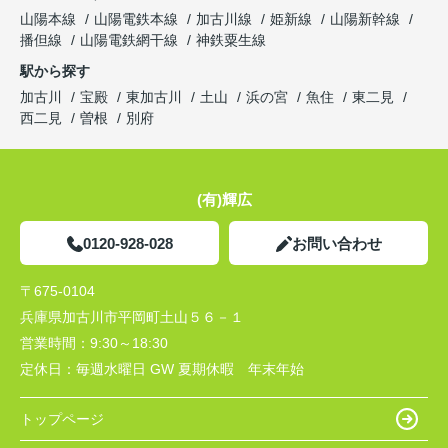
山陽本線
山陽電鉄本線
加古川線
姫新線
山陽新幹線
播但線
山陽電鉄網干線
神鉄粟生線
駅から探す
加古川
宝殿
東加古川
土山
浜の宮
魚住
東二見
西二見
曽根
別府
(有)輝広
0120-928-028
お問い合わせ
〒675-0104
兵庫県加古川市平岡町土山５６－１
営業時間：
9:30～18:30
定休日：
毎週水曜日 GW 夏期休暇 年末年始
トップページ