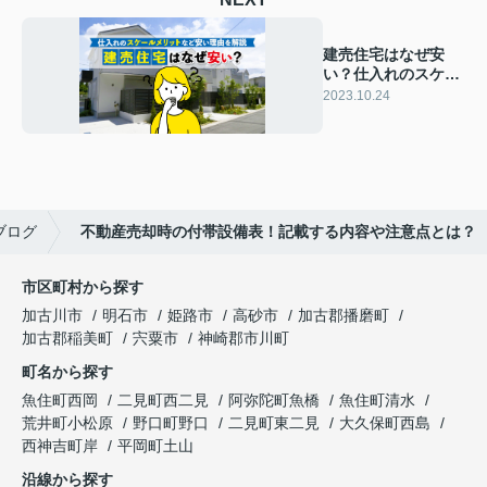
建売住宅はなぜ安
い？仕入れのスケー
ルメリットなど安い
2023.10.24
理由を解説
ブログ
不動産売却時の付帯設備表！記載する内容や注意点とは？
市区町村から探す
加古川市
明石市
姫路市
高砂市
加古郡播磨町
加古郡稲美町
宍粟市
神崎郡市川町
町名から探す
魚住町西岡
二見町西二見
阿弥陀町魚橋
魚住町清水
荒井町小松原
野口町野口
二見町東二見
大久保町西島
西神吉町岸
平岡町土山
沿線から探す