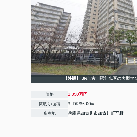
【外観】
JR加古川駅徒歩圏の大型マ
1,330万円
価格
3LDK/66.00㎡
間取り/面積
兵庫県
加古川市
加古川町平野
所在地