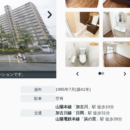
ンションです。
1985年7月(築41年)
築年
空有
駐車
山陽本線
「
加古川
」駅 徒歩10分
加古川線
「
日岡
」駅 徒歩31分
交通
山陽電鉄本線
「
浜の宮
」駅 徒歩39分