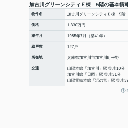
加古川グリーンシティＥ棟 5階の基本情
物件名
加古川グリーンシティＥ棟 5階
価格
1,330万円
築年月
1985年7月（築41年）
総戸数
127戸
所在地
兵庫県
加古川市
加古川町平野
交通
山陽本線
「
加古川
」駅 徒歩10分
加古川線
「
日岡
」駅 徒歩31分
山陽電鉄本線
「
浜の宮
」駅 徒歩3