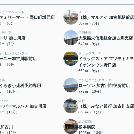
ンビニエンスストア
スーパー
ァミリーマート 野口町坂元店
（株）マルアイ 加古川駅前店
80ｍ（6分）
507ｍ（7分）
ンテリア
信用金庫
トリ 加古川店
大阪協栄信用組合加古川支店
60ｍ（7分）
642ｍ（9分）
ョッピングセンター
ドラッグストア
ーユー加古川駅前店
ドラッグストア マツモトキ
68ｍ（9分）
イオンタウン野口店
669ｍ（9分）
児科
コンビニエンスストア
くらぎ小児科予約専用
ローソン 加古川市役所前店
61ｍ（10分）
773ｍ（10分）
ーパー
銀行
ーパーマルハチ 加古川店
（株）みなと銀行 加古川支店
45ｍ（11分）
868ｍ（11分）
総合病院
R加古川
松本病院
13ｍ（12分）
1005ｍ（13分）