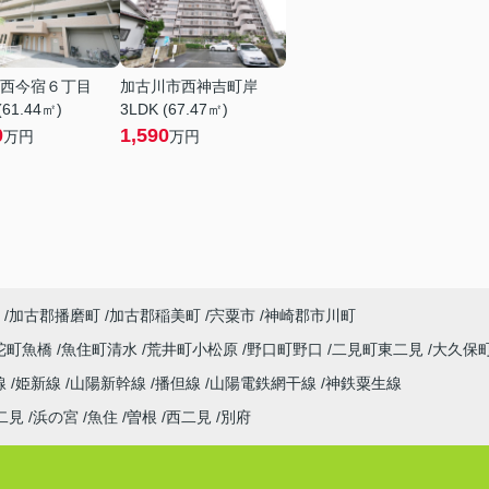
西今宿６丁目
加古川市西神吉町岸
(61.44㎡)
3LDK (67.47㎡)
0
1,590
万円
万円
加古郡播磨町
加古郡稲美町
宍粟市
神崎郡市川町
陀町魚橋
魚住町清水
荒井町小松原
野口町野口
二見町東二見
大久保
線
姫新線
山陽新幹線
播但線
山陽電鉄網干線
神鉄粟生線
二見
浜の宮
魚住
曽根
西二見
別府