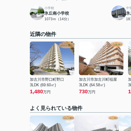
小学校
中
氷丘南小学校
氷
1073ｍ（14分）
1
近隣の物件
加古川市野口町野口
加古川市加古川町稲屋
3LDK (69.60㎡)
3LDK (64.58㎡)
3
1,480
730
1
万円
万円
よく見られている物件