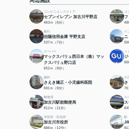
周辺施設
コンビニエンスストア
コ
セブンイレブン 加古川平野店
フ
463ｍ（6分）
4
銀行
イ
但陽信用金庫 平野支店
ニ
537ｍ（7分）
5
スーパー
シ
マックスバリュ西日本（株）マッ
ジ
クスバリュ野口店
6
652ｍ（9分）
歯科
小
さえき矯正・小児歯科医院
さ
691ｍ（9分）
7
郵便局
ス
加古川駅前郵便局
ス
812ｍ（11分）
8
市役所・区役所
駅
加古川市役所
J
886ｍ（12分）
9