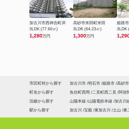
加古川市西神吉町岸
高砂市米田町米田
姫路市
3LDK (77.60㎡)
3LDK (64.23㎡)
3LDK 
1,280
1,300
1,29
万円
万円
市区町村から探す
加古川市
明石市
姫路市
高砂市
町名から探す
魚住町西岡
二見町西二見
阿弥
沿線から探す
山陽本線
山陽電鉄本線
加古川
駅から探す
加古川
宝殿
東加古川
土山
東