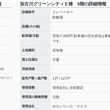
報
加古川グリーンシティＥ棟 5階の詳細情報
設備条件
エレベーター
駐輪場
設備(その他)
-
駐車場/月額
空有/7,000円 駐車場の空き状況は要
です。
土地権利
所有権
国土法届出
不要
9分
用途地域
-
情報の見方
販売戸数 / 総戸数
1戸 / 127戸
管理形態
管理会社に全部委託
管理員の勤務形態
日勤
管理会社
㈱カシワバラ・デイズ