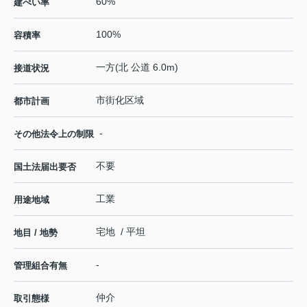
60%
建ぺい率
100%
容積率
一方(北 公道 6.0m)
接道状況
市街化区域
都市計画
-
その他法令上の制限
不要
国土法届出要否
工業
用途地域
宅地 / 平坦
地目 / 地勢
-
管理組合有無
仲介
取引態様