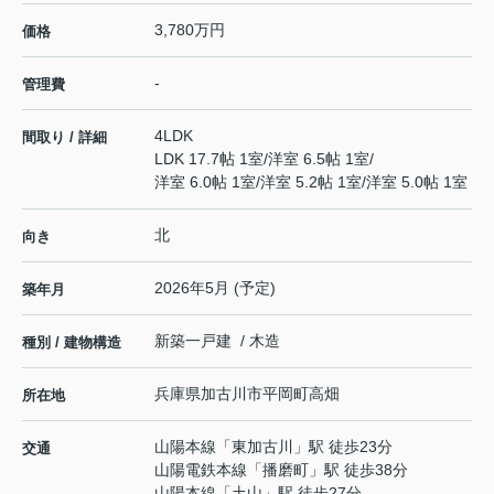
3,780万円
価格
-
管理費
4LDK
間取り / 詳細
LDK 17.7帖 1室
/
洋室 6.5帖 1室
/
洋室 6.0帖 1室
/
洋室 5.2帖 1室
/
洋室 5.0帖 1室
北
向き
2026年5月 (予定)
築年月
新築一戸建 / 木造
種別 / 建物構造
兵庫県
加古川市
平岡町高畑
所在地
山陽本線
「
東加古川
」駅 徒歩23分
交通
山陽電鉄本線
「
播磨町
」駅 徒歩38分
山陽本線
「
土山
」駅 徒歩27分