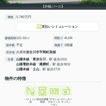
【外観パース】
3,780万円
価格
支払いシミュレーション
101.02㎡
4LDK
建物面積
間取り
予定
2階建
築年数
階建て
兵庫県
加古川市
平岡町高畑
所在地
山陽本線
「
東加古川
」駅 徒歩23分
交通
山陽電鉄本線
「
播磨町
」駅 徒歩38分
山陽本線
「
土山
」駅 徒歩27分
物件の特徴
バストイレ
室内洗濯機
TVモニタ
カウンター
別
置場
付きインタ
キッチン
ーホン