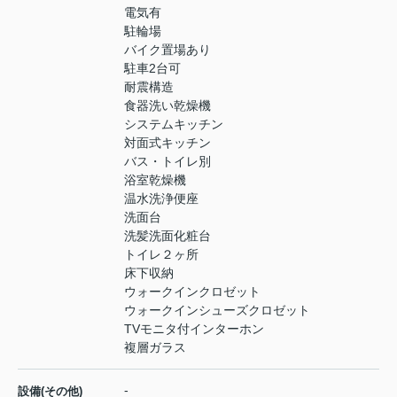
電気有
駐輪場
バイク置場あり
駐車2台可
耐震構造
食器洗い乾燥機
システムキッチン
対面式キッチン
バス・トイレ別
浴室乾燥機
温水洗浄便座
洗面台
洗髪洗面化粧台
トイレ２ヶ所
床下収納
ウォークインクロゼット
ウォークインシューズクロゼット
TVモニタ付インターホン
複層ガラス
-
設備(その他)