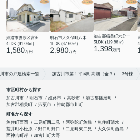
加古郡稲美町六分一
姫路市勝原区宮田
明石市大久保町八木
5LDK (119.88㎡)
4LDK (91.08㎡)
1LDK (87.60㎡)
4
1,398
1,580
2,980
万円
万円
万円
川市の戸建検索一覧
加古川市第１平岡町高畑（全３） 3号棟
市区町村から探す
加古川市
明石市
姫路市
高砂市
加古郡播磨町
加古郡稲美町
宍粟市
神崎郡市川町
町名から探す
魚住町西岡
二見町西二見
阿弥陀町魚橋
魚住町清水
荒井町小松原
野口町野口
二見町東二見
大久保町西島
西神吉町岸
加古川町大野