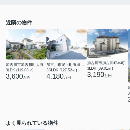
近隣の物件
加古川市加古川町本町
加古川市加古川町大野
加古川市尾上町養田２丁目
3LDK (89.01㎡)
3LDK (119.03㎡)
3SLDK (127.52㎡)
3,190
3,600
4,180
万円
万円
万円
3
よく見られている物件