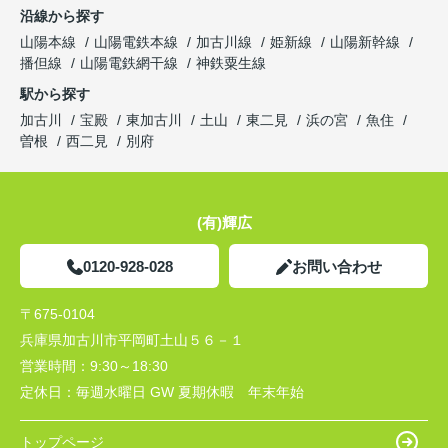
沿線から探す
山陽本線
山陽電鉄本線
加古川線
姫新線
山陽新幹線
播但線
山陽電鉄網干線
神鉄粟生線
駅から探す
加古川
宝殿
東加古川
土山
東二見
浜の宮
魚住
曽根
西二見
別府
(有)輝広
0120-928-028
お問い合わせ
〒675-0104
兵庫県加古川市平岡町土山５６－１
営業時間：
9:30～18:30
定休日：
毎週水曜日 GW 夏期休暇 年末年始
トップページ