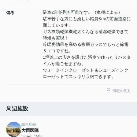
駐車2台並列も可能です。（車種による）
備考
駐車苦手な方にも嬉しい幅員6ｍの前面道路に
面しています。
ガス衣類乾燥機乾太くんなら清潔乾燥できて
時短も実現！
冷暖房効果を高める複層ガラスでもっと節電
＆エコですね。
1坪以上の広さを設けた浴室でゆったりバスタ
イムが過ごせますね。
ウォークインクローゼット＆シューズインク
ローゼットでスッキリ収納できます。
情報の見方
周辺施設
総合病院
大西医院
536ｍ（7分）