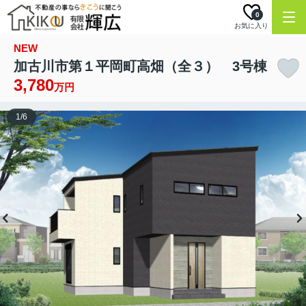
0
お気に入り
NEW
加古川市第１平岡町高畑（全３） 3号棟
3,780
万円
1
/
6