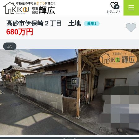
0
お気に入り
高砂市伊保崎２丁目 土地
募集1
680万円
1
/
5