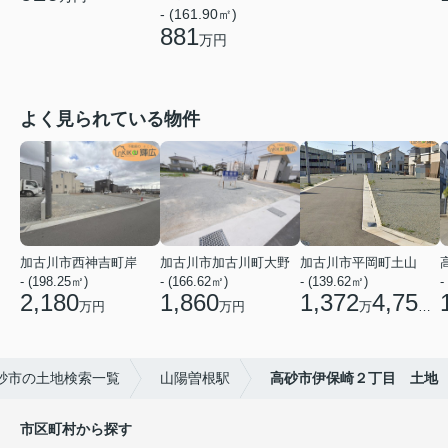
- (161.90㎡)
881
万円
よく見られている物件
加古川市西神吉町岸
加古川市加古川町大野
加古川市平岡町土山
- (198.25㎡)
- (166.62㎡)
- (139.62㎡)
-
2,180
1,860
1,372
4,750
万円
万円
万
円
砂市の土地検索一覧
山陽曽根駅
高砂市伊保崎２丁目 土地
市区町村から探す