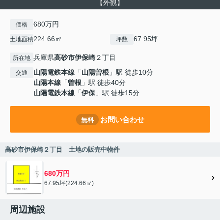
【外観】
680万円
価格
224.66㎡
67.95坪
土地面積
坪数
兵庫県
高砂市
伊保崎
２丁目
所在地
山陽電鉄本線
「
山陽曽根
」駅 徒歩10分
交通
山陽本線
「
曽根
」駅 徒歩40分
山陽電鉄本線
「
伊保
」駅 徒歩15分
お問い合わせ
無料
高砂市伊保崎２丁目 土地の販売中物件
680万円
67.95坪(224.66㎡)
周辺施設