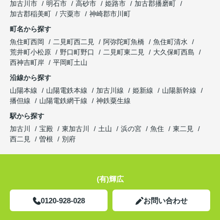
加古川市
明石市
高砂市
姫路市
加古郡播磨町
加古郡稲美町
宍粟市
神崎郡市川町
町名から探す
魚住町西岡
二見町西二見
阿弥陀町魚橋
魚住町清水
荒井町小松原
野口町野口
二見町東二見
大久保町西島
西神吉町岸
平岡町土山
沿線から探す
山陽本線
山陽電鉄本線
加古川線
姫新線
山陽新幹線
播但線
山陽電鉄網干線
神鉄粟生線
駅から探す
加古川
宝殿
東加古川
土山
浜の宮
魚住
東二見
西二見
曽根
別府
(有)輝広
0120-928-028
お問い合わせ