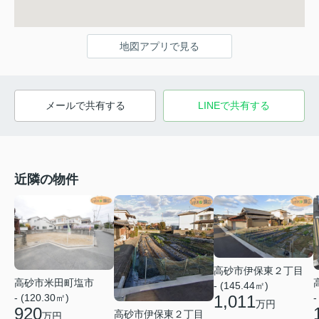
地図アプリで見る
メールで共有する
LINEで共有する
近隣の物件
高砂市伊保東２丁目
高砂市米田町塩市
- (145.44㎡)
1,011
-
- (120.30㎡)
万円
920
高砂市伊保東２丁目
万円