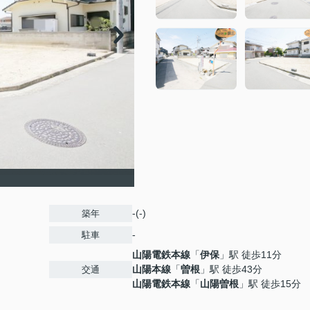
-(-)
築年
-
駐車
山陽電鉄本線
「
伊保
」駅 徒歩11分
山陽本線
「
曽根
」駅 徒歩43分
交通
山陽電鉄本線
「
山陽曽根
」駅 徒歩15分