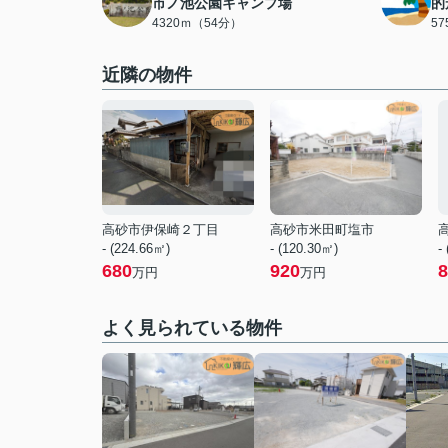
市ノ池公園キャンプ場
的
4320ｍ（54分）
5
近隣の物件
高砂市伊保崎２丁目
高砂市米田町塩市
- (224.66㎡)
- (120.30㎡)
-
680
920
8
万円
万円
よく見られている物件