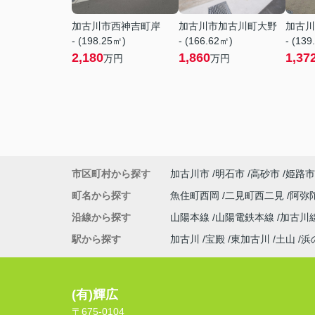
加古川市西神吉町岸
加古川市加古川町大野
加古川
- (198.25㎡)
- (166.62㎡)
- (139
2,180
1,860
1,37
万円
万円
市区町村から探す
加古川市
明石市
高砂市
姫路市
町名から探す
魚住町西岡
二見町西二見
阿弥
沿線から探す
山陽本線
山陽電鉄本線
加古川
駅から探す
加古川
宝殿
東加古川
土山
浜
(有)輝広
〒675-0104