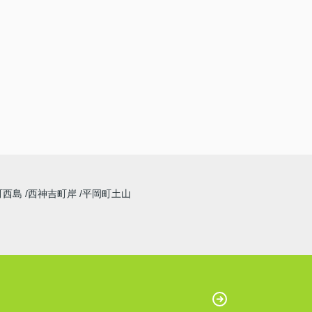
町西島
西神吉町岸
平岡町土山