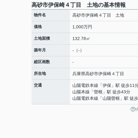
高砂市伊保崎４丁目 土地の基本情報
物件名
高砂市伊保崎４丁目 土地
価格
1,000万円
土地面積
132.78㎡
築年月
-（-）
総区画数
-
所在地
兵庫県
高砂市
伊保崎
４丁目
交通
山陽電鉄本線
「
伊保
」駅 徒歩11
山陽本線
「
曽根
」駅 徒歩43分
山陽電鉄本線
「
山陽曽根
」駅 徒歩