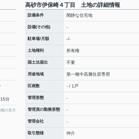
高砂市伊保崎４丁目 土地の詳細情報
設備条件
閑静な住宅地
設備(その他)
-
駐車場/月額
-/-
土地権利
所有権
国土法届出
不要
用途地域
第一種中高層住居専用
分
区画数
- / 1戸
管理形態
-
15分
管理員の勤務形態
-
情報の見方
管理会社
-
取引態様
仲介