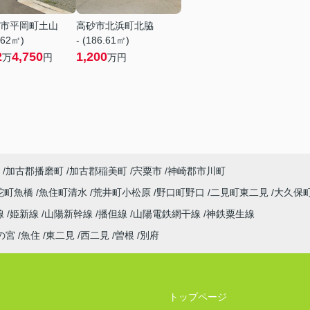
市平岡町土山
高砂市北浜町北脇
.62㎡)
- (186.61㎡)
2
4,750
1,200
万
円
万円
加古郡播磨町
加古郡稲美町
宍粟市
神崎郡市川町
陀町魚橋
魚住町清水
荒井町小松原
野口町野口
二見町東二見
大久保
線
姫新線
山陽新幹線
播但線
山陽電鉄網干線
神鉄粟生線
の宮
魚住
東二見
西二見
曽根
別府
トップページ