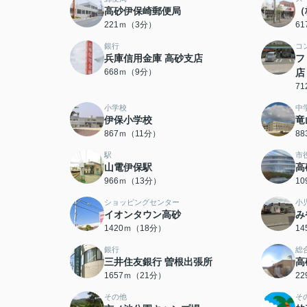
高砂伊保崎郵便局
（
221ｍ（3分）
6
銀行
コ
兵庫信用金庫 高砂支店
フ
668ｍ（9分）
店
7
小学校
中
伊保小学校
竜
867ｍ（11分）
8
駅
市
山電伊保駅
高
966ｍ（13分）
1
ショッピングセンター
小
イオンタウン高砂
み
1420ｍ（18分）
1
銀行
総
三井住友銀行 曽根出張所
高
1657ｍ（21分）
2
その他
そ