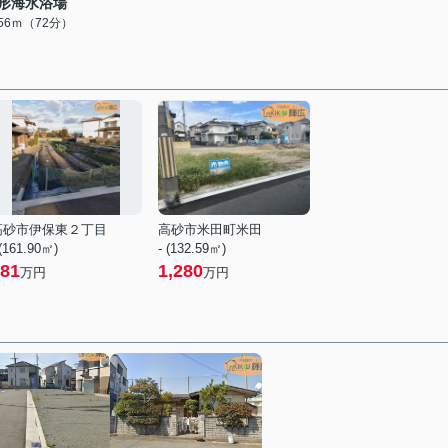
形海水浴場
756ｍ（72分）
高砂市伊保東２丁目
高砂市米田町米田
 (161.90㎡)
- (132.59㎡)
81
1,280
万円
万円