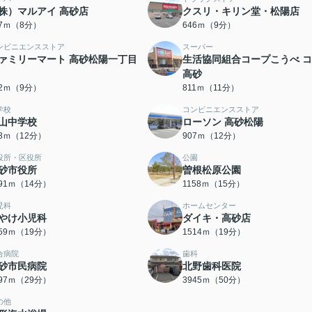
株）マルアイ 高砂店
クスリ・キリン堂・松陽店
17ｍ（8分）
646ｍ（9分）
ンビニエンスストア
スーパー
ァミリーマート 高砂松陽一丁目
生活協同組合コープこうべ 
高砂
12ｍ（9分）
811ｍ（11分）
学校
コンビニエンスストア
山中学校
ローソン 高砂松陽
83ｍ（12分）
907ｍ（12分）
役所・区役所
公園
砂市役所
曽根松原公園
091ｍ（14分）
1158ｍ（15分）
児科
ホームセンター
やけ小児科
ダイキ・高砂店
459ｍ（19分）
1514ｍ（19分）
合病院
歯科
砂市民病院
北野歯科医院
297ｍ（29分）
3945ｍ（50分）
の他