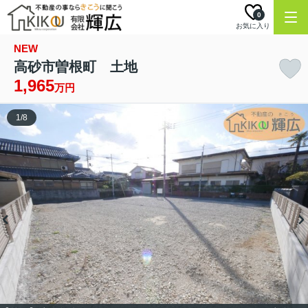
0
お気に入り
NEW
高砂市曽根町 土地
1,965
万円
1
/
8