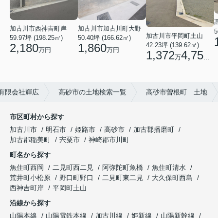
加古川市西神吉町岸
加古川市加古川町大野
5
加古川市平岡町土山
59.97坪 (198.25㎡)
50.40坪 (166.62㎡)
2,180
1,860
42.23坪 (139.62㎡)
万円
万円
1,372
4,750
万
円
有限会社輝広
高砂市の土地検索一覧
高砂市曽根町 土地
市区町村から探す
加古川市
明石市
姫路市
高砂市
加古郡播磨町
加古郡稲美町
宍粟市
神崎郡市川町
町名から探す
魚住町西岡
二見町西二見
阿弥陀町魚橋
魚住町清水
荒井町小松原
野口町野口
二見町東二見
大久保町西島
西神吉町岸
平岡町土山
沿線から探す
山陽本線
山陽電鉄本線
加古川線
姫新線
山陽新幹線