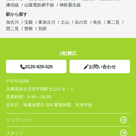
播但線
山陽電鉄網干線
神鉄粟生線
駅から探す
加古川
宝殿
東加古川
土山
浜の宮
魚住
東二見
西二見
曽根
別府
(有)輝広
0120-928-028
お問い合わせ
〒675-0104
兵庫県加古川市平岡町土山５６－１
営業時間：
9:30～18:30
定休日：
毎週水曜日 GW 夏期休暇 年末年始
トップページ
スタッフ