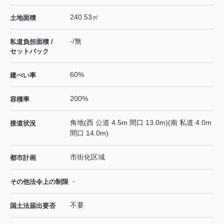
240.53㎡
土地面積
-/無
私道負担面積 /
セットバック
60%
建ぺい率
200%
容積率
角地(西 公道 4.5m 間口 13.0m)(南 私道 4.0m
接道状況
間口 14.0m)
市街化区域
都市計画
-
その他法令上の制限
不要
国土法届出要否