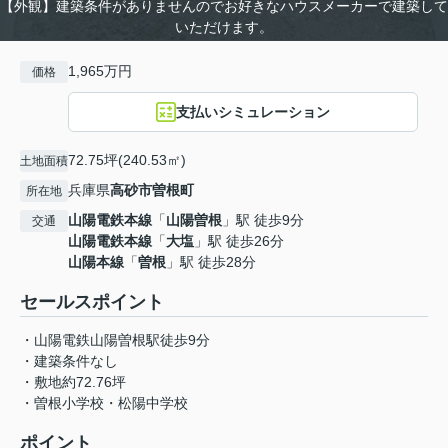
【外観】建築条件がありませんのでお好きなハウスメーカーで建築して
いただけます。
1,965万円
価格
支払いシミュレーション
72.75坪(240.53㎡)
土地面積
兵庫県
高砂市
曽根町
所在地
山陽電鉄本線
「
山陽曽根
」駅 徒歩9分
交通
山陽電鉄本線
「
大塩
」駅 徒歩26分
山陽本線
「
曽根
」駅 徒歩28分
セールスポイント
・山陽電鉄山陽曽根駅徒歩9分
・建築条件なし
・敷地約72.76坪
・曽根小学校・松陽中学校
ポイント