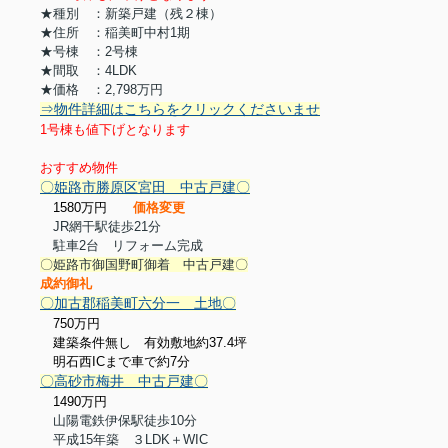
★種別 ：新築戸建（残２棟）
★住所 ：稲美町中村1期
★号棟 ：2号棟
★間取 ：4LDK
★価格 ：2,798万円
⇒物件詳細はこちらをクリックくださいませ
1号棟も値下げとなります
おすすめ物件
〇姫路市勝原区宮田 中古戸建〇
1580万円
価格変更
JR網干駅徒歩21分
駐車2台 リフォーム完成
〇姫路市御国野町御着 中古戸建〇
成約御礼
〇加古郡稲美町六分一 土地〇
750万円
建築条件無し
有効敷地約37.4坪
明石西ICまで車で約7分
〇高砂市梅井 中古戸建〇
1490万円
山陽電鉄伊保駅徒歩10分
平成15年築 ３LDK＋WIC