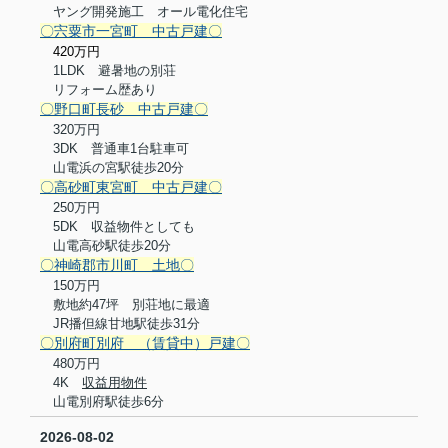
ヤング開発施工 オール電化住宅
〇宍粟市一宮町 中古戸建〇
420万円
1
LDK 避暑地の別荘
リフォーム歴あり
〇野口町長砂 中古戸建〇
320万円
3
DK
普通車1台駐車可
山電浜の宮駅徒歩
20
分
〇高砂町東宮町 中古戸建〇
250
万円
5DK
収益物件としても
山電高砂駅徒歩
20
分
〇神崎郡市川町 土地〇
150
万円
敷地約
47
坪 別荘地に最適
JR
播但線甘地駅徒歩
31
分
〇別府町別府 （賃貸中）戸建〇
480
万円
4K
収益用物件
山電別府駅徒歩
6
分
2026-08-02