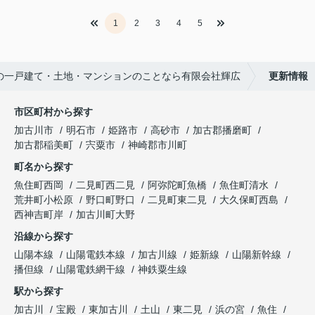
1
2
3
4
5
の一戸建て・土地・マンションのことなら有限会社輝広
更新情報
市区町村から探す
加古川市
明石市
姫路市
高砂市
加古郡播磨町
加古郡稲美町
宍粟市
神崎郡市川町
町名から探す
魚住町西岡
二見町西二見
阿弥陀町魚橋
魚住町清水
荒井町小松原
野口町野口
二見町東二見
大久保町西島
西神吉町岸
加古川町大野
沿線から探す
山陽本線
山陽電鉄本線
加古川線
姫新線
山陽新幹線
播但線
山陽電鉄網干線
神鉄粟生線
駅から探す
加古川
宝殿
東加古川
土山
東二見
浜の宮
魚住