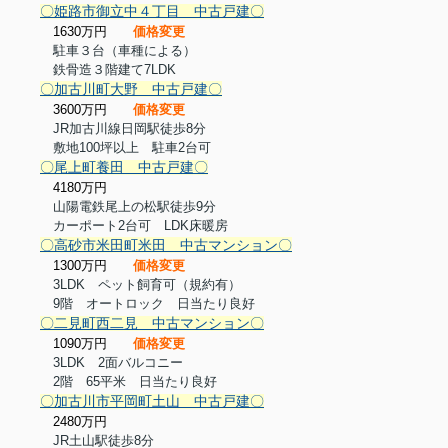
〇姫路市御立中４丁目 中古戸建〇
1630万円
価格変更
駐車３台（車種による）
鉄骨造３階建て7LDK
〇加古川町大野 中古戸建〇
3600万円
価格変更
JR加古川線日岡駅徒歩8分
敷地100坪以上 駐車2台可
〇尾上町養田 中古戸建〇
4180万円
山陽電鉄尾上の松駅徒歩9分
カーポート2台可 LDK床暖房
〇高砂市米田町米田 中古マンション〇
1300万円
価格変更
3L
DK
ペット飼育可（規約有）
9階 オートロック 日当たり良好
〇二見町西二見 中古マンション〇
1090
万円
価格変更
3L
DK
2面バルコニー
2階
65
平米 日当たり良好
〇加古川市平岡町土山 中古戸建〇
2480万円
JR土山駅徒歩
8
分