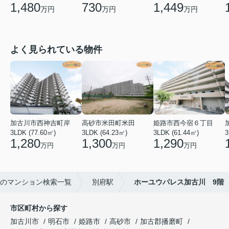
1,480
730
1,449
万円
万円
万円
よく見られている物件
加古川市西神吉町岸
高砂市米田町米田
姫路市西今宿６丁目
3LDK (77.60㎡)
3LDK (64.23㎡)
3LDK (61.44㎡)
3
1,280
1,300
1,290
万円
万円
万円
のマンション検索一覧
別府駅
ホーユウパレス加古川 9階
市区町村から探す
加古川市
明石市
姫路市
高砂市
加古郡播磨町