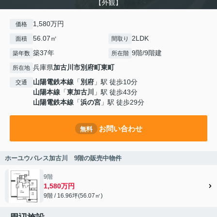
【外観】
1,580万円
価格
56.07㎡
2LDK
面積
間取り
築37年
9階/9階建
築年数
所在階
兵庫県
加古川市
別府町東町
所在地
山陽電鉄本線
「
別府
」駅 徒歩10分
交通
山陽本線
「
東加古川
」駅 徒歩43分
山陽電鉄本線
「
浜の宮
」駅 徒歩29分
お問い合わせ
無料
ホーユウパレス加古川 9階の販売中物件
9階
1,580万円
9階 / 16.96坪(56.07㎡)