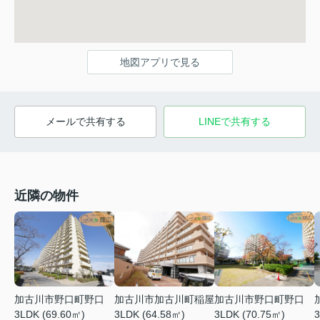
地図アプリで見る
メールで共有する
LINEで共有する
近隣の物件
加古川市野口町野口
加古川市加古川町稲屋
加古川市野口町野口
3LDK (69.60㎡)
3LDK (64.58㎡)
3LDK (70.75㎡)
3