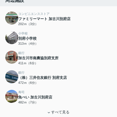
周辺施設
コンビニエンスストア
ファミリーマート 加古川別府店
202ｍ（3分）
小学校
別府小学校
313ｍ（4分）
銀行
加古川市南農協別府支所
411ｍ（6分）
銀行
（株）三井住友銀行 別府支店
472ｍ（6分）
寿司
魚べい 加古川別府店
482ｍ（7分）
すべて見る