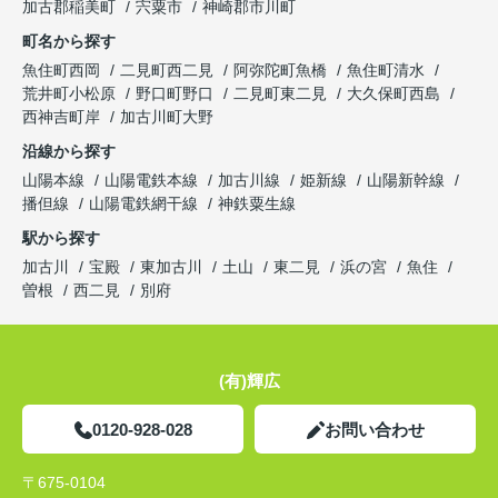
加古郡稲美町
宍粟市
神崎郡市川町
町名から探す
魚住町西岡
二見町西二見
阿弥陀町魚橋
魚住町清水
荒井町小松原
野口町野口
二見町東二見
大久保町西島
西神吉町岸
加古川町大野
沿線から探す
山陽本線
山陽電鉄本線
加古川線
姫新線
山陽新幹線
播但線
山陽電鉄網干線
神鉄粟生線
駅から探す
加古川
宝殿
東加古川
土山
東二見
浜の宮
魚住
曽根
西二見
別府
(有)輝広
0120-928-028
お問い合わせ
〒675-0104