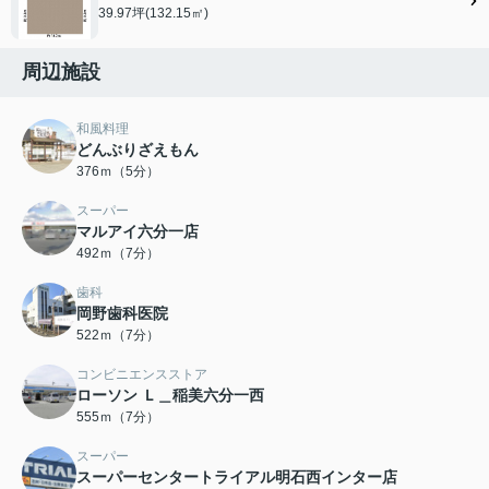
39.97坪(132.15㎡)
周辺施設
和風料理
どんぶりざえもん
376ｍ（5分）
スーパー
マルアイ六分一店
492ｍ（7分）
歯科
岡野歯科医院
522ｍ（7分）
コンビニエンスストア
ローソン Ｌ＿稲美六分一西
555ｍ（7分）
スーパー
スーパーセンタートライアル明石西インター店