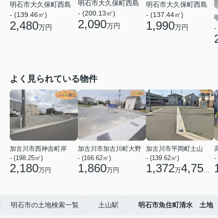
明石市大久保町西島
明石市大久保町西島
明石市大久保町西島
- (200.13㎡)
- (137.44㎡)
- (139.46㎡)
2,090
1,990
2,480
万円
万円
万円
-
よく見られている物件
加古川市西神吉町岸
加古川市加古川町大野
加古川市平岡町土山
- (198.25㎡)
- (166.62㎡)
- (139.62㎡)
-
2,180
1,860
1,372
4,750
万円
万円
万
円
明石市の土地検索一覧
土山駅
明石市魚住町清水 土地