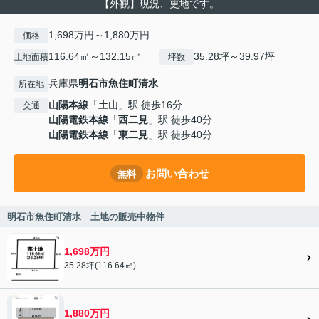
【外観】現況、更地です。
1,698万円～1,880万円
価格
116.64㎡～132.15㎡
35.28坪～39.97坪
土地面積
坪数
兵庫県
明石市
魚住町清水
所在地
山陽本線
「
土山
」駅 徒歩16分
交通
山陽電鉄本線
「
西二見
」駅 徒歩40分
山陽電鉄本線
「
東二見
」駅 徒歩40分
お問い合わせ
無料
明石市魚住町清水 土地の販売中物件
1,698万円
35.28坪(116.64㎡)
1,880万円