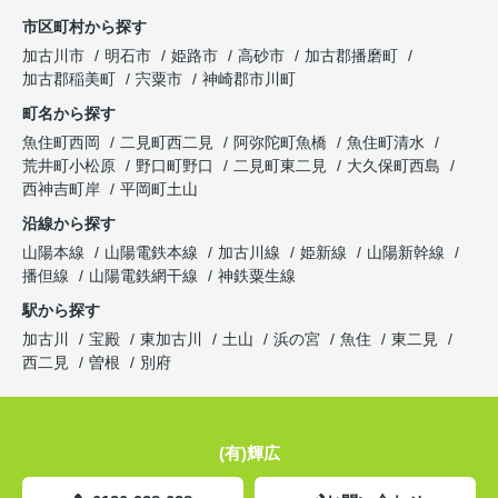
市区町村から探す
加古川市
明石市
姫路市
高砂市
加古郡播磨町
加古郡稲美町
宍粟市
神崎郡市川町
町名から探す
魚住町西岡
二見町西二見
阿弥陀町魚橋
魚住町清水
荒井町小松原
野口町野口
二見町東二見
大久保町西島
西神吉町岸
平岡町土山
沿線から探す
山陽本線
山陽電鉄本線
加古川線
姫新線
山陽新幹線
播但線
山陽電鉄網干線
神鉄粟生線
駅から探す
加古川
宝殿
東加古川
土山
浜の宮
魚住
東二見
西二見
曽根
別府
(有)輝広