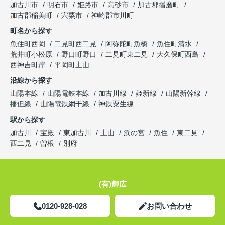
加古川市
明石市
姫路市
高砂市
加古郡播磨町
加古郡稲美町
宍粟市
神崎郡市川町
町名から探す
魚住町西岡
二見町西二見
阿弥陀町魚橋
魚住町清水
荒井町小松原
野口町野口
二見町東二見
大久保町西島
西神吉町岸
平岡町土山
沿線から探す
山陽本線
山陽電鉄本線
加古川線
姫新線
山陽新幹線
播但線
山陽電鉄網干線
神鉄粟生線
駅から探す
加古川
宝殿
東加古川
土山
浜の宮
魚住
東二見
西二見
曽根
別府
(有)輝広
0120-928-028
お問い合わせ