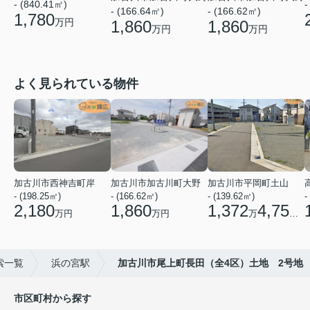
- (840.41㎡)
-
- (166.64㎡)
- (166.62㎡)
1,780
万円
1,860
1,860
万円
万円
よく見られている物件
加古川市西神吉町岸
加古川市加古川町大野
加古川市平岡町土山
- (198.25㎡)
- (166.62㎡)
- (139.62㎡)
-
2,180
1,860
1,372
4,750
万円
万円
万
円
索一覧
浜の宮駅
加古川市尾上町長田（全4区）土地 2号地
市区町村から探す