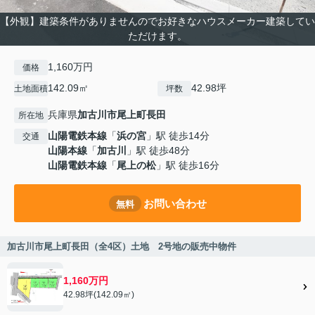
【外観】建築条件がありませんのでお好きなハウスメーカー建築してい
ただけます。
1,160万円
価格
142.09㎡
42.98坪
土地面積
坪数
兵庫県
加古川市
尾上町長田
所在地
山陽電鉄本線
「
浜の宮
」駅 徒歩14分
交通
山陽本線
「
加古川
」駅 徒歩48分
山陽電鉄本線
「
尾上の松
」駅 徒歩16分
お問い合わせ
無料
加古川市尾上町長田（全4区）土地 2号地の販売中物件
1,160万円
42.98坪(142.09㎡)