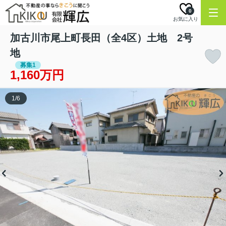
0
お気に入り
加古川市尾上町長田（全4区）土地 2号
地
募集1
1,160万円
1
/
6