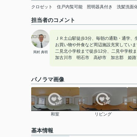
クロゼット
住戸内覧可能
照明器具付き
洗髪洗面
担当者のコメント
ＪＲ土山駅徒歩3分、毎朝の通勤・通学、
お買い物や外食など周辺施設充実していま
二見北小学校まで徒歩12分、二見中学校ま
岡村 典明
加古川市 明石市 高砂市 加古郡 姫路市の
パノラマ画像
和室
リビング
基本情報