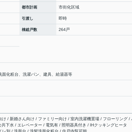
市街化区域
都市計画
即時
引渡し
264戸
棟総戸数
室 洗面化粧台、洗濯パン、建具、給湯器等
向け / 新婚さん向け / ファミリー向け / 室内洗濯機置場 / フローリング /
 公共下水 / エレベーター / 電気有 / 照明器具付き / IHクッキングヒータ
イレ別 / 洗面台 / 洗髪洗面化粧台 / 住戸内覧可能