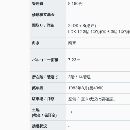
8,180円
管理費
-
修繕積立基金
間取り / 詳細
2LDK＋S(納戸)
LDK 12.3帖 1室
/
洋室 6.3帖 1室
/
洋
南東
向き
7.23㎡
バルコニー面積
3階 / 14階建
所在階 / 階建て
1983年8月(築43年)
築年月
駐車場 / 月額
空無 / 空き状況は要確認。
土地
- / -
(敷金 / 保証金)
-
接道状況