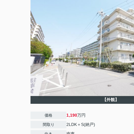
【外観】
1,190
万円
価格
2LDK＋S(納戸)
間取り
南東
向き