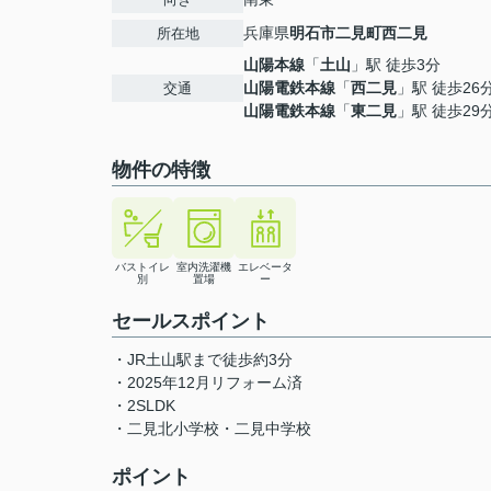
兵庫県
明石市
二見町西二見
所在地
山陽本線
「
土山
」駅 徒歩3分
山陽電鉄本線
「
西二見
」駅 徒歩26
交通
山陽電鉄本線
「
東二見
」駅 徒歩29
物件の特徴
バストイレ
室内洗濯機
エレベータ
別
置場
ー
セールスポイント
・JR土山駅まで徒歩約3分
・2025年12月リフォーム済
・2SLDK
・二見北小学校・二見中学校
ポイント