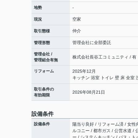
-
地勢
空家
現況
仲介
取引態様
管理会社に全部委託
管理形態
管理会社 /
株式会社長谷工コミュニティ / 有
管理組合有無
リフォーム
2025年12月
キッチン 浴室 トイレ 壁 床 全
取引条件の
2026年08月21日
有効期限
設備条件
設備条件
陽当り良好 / リフォーム済 / 女性
ルコニー / 都市ガス / 公営水道 /
ー / システムキッチン / バス・ト