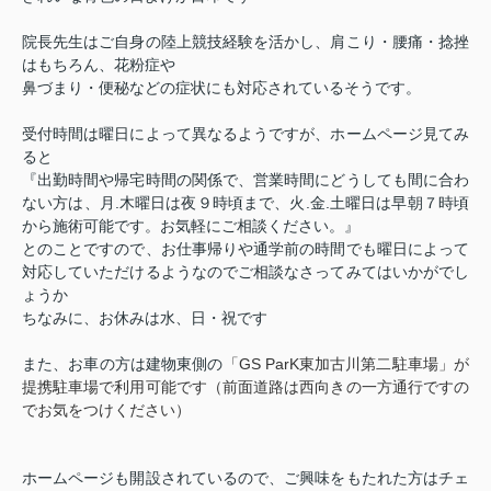
院長先生はご自身の陸上競技経験を活かし、肩こり・腰痛・捻挫
はもちろん、花粉症や
鼻づまり・便秘などの症状にも対応されているそうです。
受付時間は曜日によって異なるようですが、ホームページ見てみ
ると
『出勤時間や帰宅時間の関係で、営業時間にどうしても間に合わ
.
.
.
ない方は、月
木曜日は夜９時頃まで、火
金
土曜日は早朝７時頃
から施術可能です。
お気軽にご相談ください。』
とのことですので、お仕事帰りや通学前の時間でも曜日によって
対応していただけるようなのでご相談なさってみてはいかがでし
ょうか
ちなみに、お休みは水、日・祝です
「
GS ParK
東加古川第二駐車場」が
また、お車の方は建物東側の
提携駐車場で利用可能です
（前面道路は西向きの一方通行ですの
でお気をつけください）
ホームページも開設されているので、ご興味をもたれた方はチェ