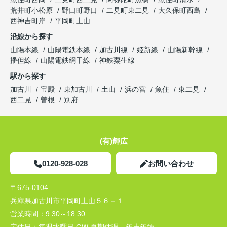
荒井町小松原
野口町野口
二見町東二見
大久保町西島
西神吉町岸
平岡町土山
沿線から探す
山陽本線
山陽電鉄本線
加古川線
姫新線
山陽新幹線
播但線
山陽電鉄網干線
神鉄粟生線
駅から探す
加古川
宝殿
東加古川
土山
浜の宮
魚住
東二見
西二見
曽根
別府
(有)輝広
0120-928-028
お問い合わせ
〒675-0104
兵庫県加古川市平岡町土山５６－１
営業時間：
9:30～18:30