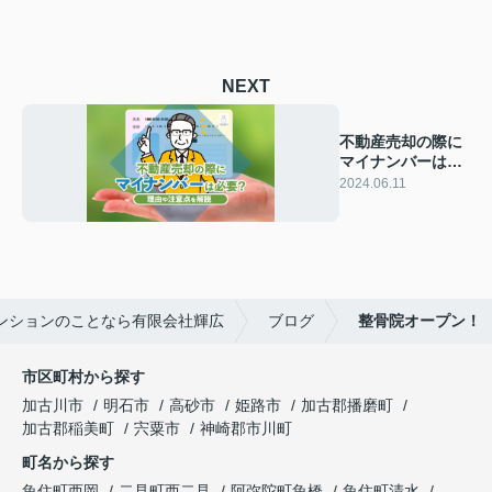
NEXT
不動産売却の際に
マイナンバーは必
要？理由や注意点
2024.06.11
を解説
ンションのことなら有限会社輝広
ブログ
整骨院オープン！
市区町村から探す
加古川市
明石市
高砂市
姫路市
加古郡播磨町
加古郡稲美町
宍粟市
神崎郡市川町
町名から探す
魚住町西岡
二見町西二見
阿弥陀町魚橋
魚住町清水