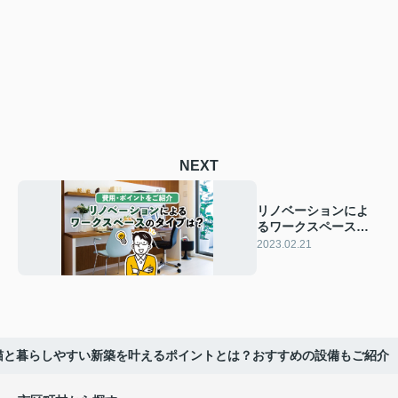
NEXT
リノベーションによ
るワークスペースの
タイプは？費用・ポ
2023.02.21
イントをご紹介
】猫と暮らしやすい新築を叶えるポイントとは？おすすめの設備もご紹介