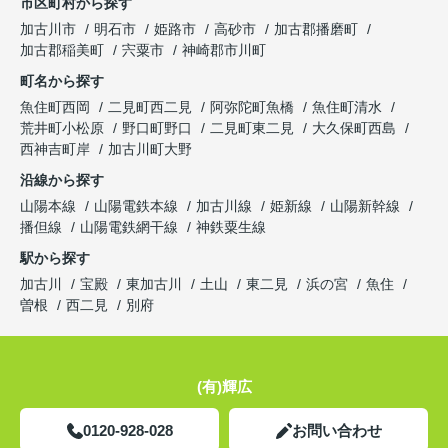
市区町村から探す
加古川市
明石市
姫路市
高砂市
加古郡播磨町
加古郡稲美町
宍粟市
神崎郡市川町
町名から探す
魚住町西岡
二見町西二見
阿弥陀町魚橋
魚住町清水
荒井町小松原
野口町野口
二見町東二見
大久保町西島
西神吉町岸
加古川町大野
沿線から探す
山陽本線
山陽電鉄本線
加古川線
姫新線
山陽新幹線
播但線
山陽電鉄網干線
神鉄粟生線
駅から探す
加古川
宝殿
東加古川
土山
東二見
浜の宮
魚住
曽根
西二見
別府
(有)輝広
0120-928-028
お問い合わせ