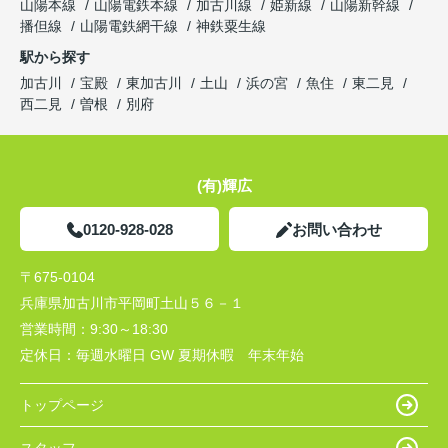
山陽本線
山陽電鉄本線
加古川線
姫新線
山陽新幹線
播但線
山陽電鉄網干線
神鉄粟生線
駅から探す
加古川
宝殿
東加古川
土山
浜の宮
魚住
東二見
西二見
曽根
別府
(有)輝広
0120-928-028
お問い合わせ
〒675-0104
兵庫県加古川市平岡町土山５６－１
営業時間：
9:30～18:30
定休日：
毎週水曜日 GW 夏期休暇 年末年始
トップページ
スタッフ