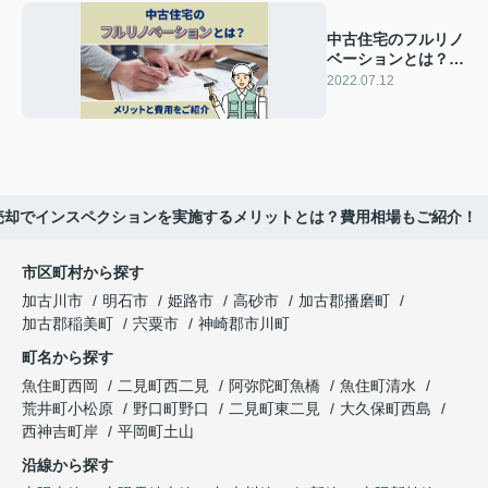
中古住宅のフルリノ
ベーションとは？そ
のメリットと費用を
2022.07.12
ご紹介
売却でインスペクションを実施するメリットとは？費用相場もご紹介！
市区町村から探す
加古川市
明石市
姫路市
高砂市
加古郡播磨町
加古郡稲美町
宍粟市
神崎郡市川町
町名から探す
魚住町西岡
二見町西二見
阿弥陀町魚橋
魚住町清水
荒井町小松原
野口町野口
二見町東二見
大久保町西島
西神吉町岸
平岡町土山
沿線から探す