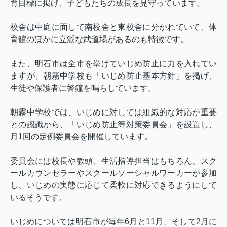
育目標に掲げ、子どもたちの成長を見守っています。
校舎は中庭に面して南校舎と東校舎に分かれていて、体
育館のほかに立派な武道場があるのも特徴です。
また、明石市は全市を挙げていじめ防止に力を入れてい
ますが、朝霧中学校も「いじめ防止基本方針」を掲げ、
生徒や保護者に警鐘を鳴らしています。
朝霧中学校では、いじめに対しては組織的な対応が重要
との認識から、「いじめ防止等対策委員会」を設置し、
月
1
回の定例委員会を開催しています。
委員会には校長や教頭、生活指導担当はもちろん、スク
ールカウンセラーやスクールソーシャルワーカーが参加
し、いじめの実態に応じて柔軟に対応できるようにして
いるそうです。
いじめについては明石市が毎年
6
月と
11
月、そして
2
月に