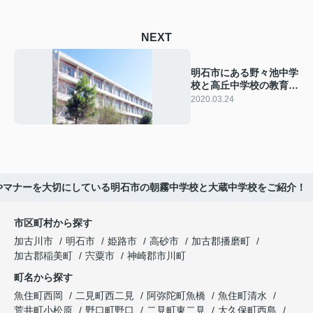
NEXT
明石市にある野々池中学
校と高丘中学校の教育方
針をご紹介！
2020.03.24
やマナーを大切にしている明石市の朝霧中学校と大蔵中学校をご紹介！
市区町村から探す
加古川市
明石市
姫路市
高砂市
加古郡播磨町
加古郡稲美町
宍粟市
神崎郡市川町
町名から探す
魚住町西岡
二見町西二見
阿弥陀町魚橋
魚住町清水
荒井町小松原
野口町野口
二見町東二見
大久保町西島