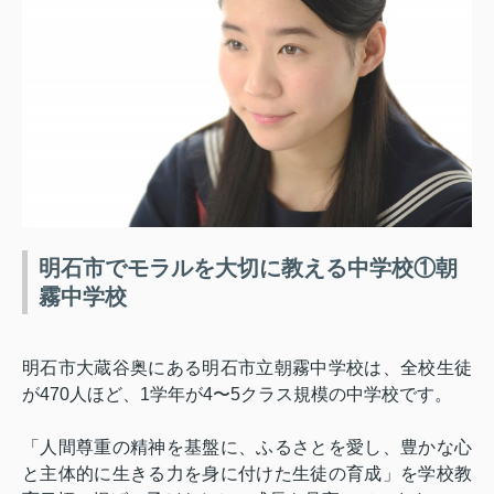
明石市でモラルを大切に教える中学校①朝
霧中学校
明石市大蔵谷奥にある明石市立朝霧中学校は、全校生徒
が
470
人ほど、
1
学年が
4
〜
5
クラス規模の中学校です。
「人間尊重の精神を基盤に、ふるさとを愛し、豊かな心
と主体的に生きる力を身に付けた生徒の育成」を学校教