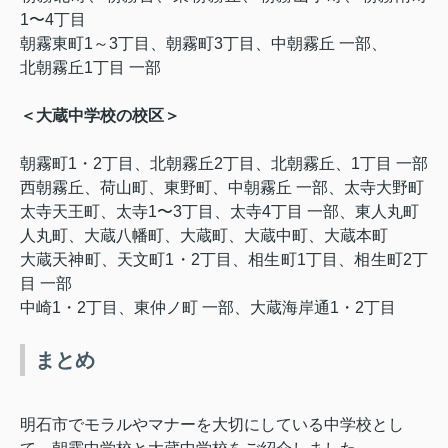
1
〜
4
丁目
朝霧東町
1
～
3
丁目、
朝霧町
3
丁目、
中朝霧丘 一部、
北朝霧丘
1
丁目 一部
＜大蔵中学校の校区＞
朝霧町
1
・
2
丁目、
北朝霧丘
2
丁目、
北朝霧丘、
1
丁目 一部
西朝霧丘、
荷山町、
東野町、
中朝霧丘 一部、
太寺大野町
太寺天王町、
太寺
1
〜
3
丁目、
太寺
4
丁目 一部、
東人丸町
人丸町、
大蔵八幡町、
大蔵町、
大蔵中町、
大蔵本町
大蔵天神町、
天文町
1
・
2
丁目、
相生町
1
丁目、
相生町
2
丁
目 一部
中崎
1
・
2
丁目
、
東仲ノ町 一部、
大蔵海岸通
1
・
2
丁目
まとめ
明石市でモラルやマナーを大切にしている中学校とし