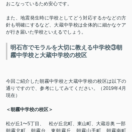
おこなっているため安心です。
また、地震発生時に学校としてどう対応するかなどの方
針も明確にするなど、大蔵中学校は全体的に細かなケア
が行き届いた学校といえるでしょう。
明石市でモラルを大切に教える中学校③朝
霧中学校と大蔵中学校の校区
今回ご紹介した朝霧中学校と大蔵中学校の校区は以下の
通りですので、参考にしてみてください。（
2019
年
4
月
現在）
＜朝霧中学校の校区＞
松が丘
1
〜
5
丁目、
松が丘北町、
東山町、
大蔵谷奥 一部
朝霧北町
、
朝霧台、
東朝霧丘、
朝霧山手町、
朝霧南町