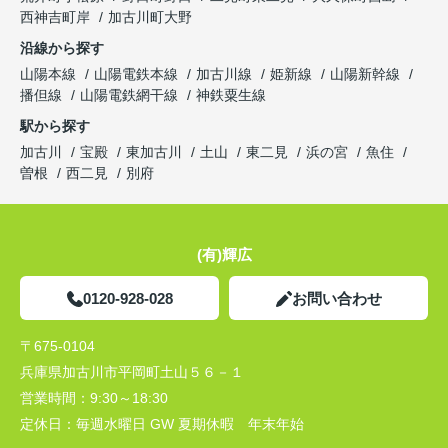
西神吉町岸
加古川町大野
沿線から探す
山陽本線
山陽電鉄本線
加古川線
姫新線
山陽新幹線
播但線
山陽電鉄網干線
神鉄粟生線
駅から探す
加古川
宝殿
東加古川
土山
東二見
浜の宮
魚住
曽根
西二見
別府
(有)輝広
0120-928-028
お問い合わせ
〒675-0104
兵庫県加古川市平岡町土山５６－１
営業時間：
9:30～18:30
定休日：
毎週水曜日 GW 夏期休暇 年末年始