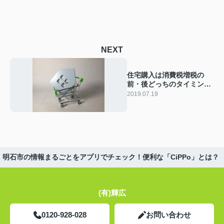
NEXT
住宅購入は消費税増税の
前・後どっちのタイミング
が良い？見極めが肝心！
2019.07.19
明石市の情報まるごとをアプリでチェック！便利な「CiPPo」とは？
(有)輝広
0120-928-028
お問い合わせ