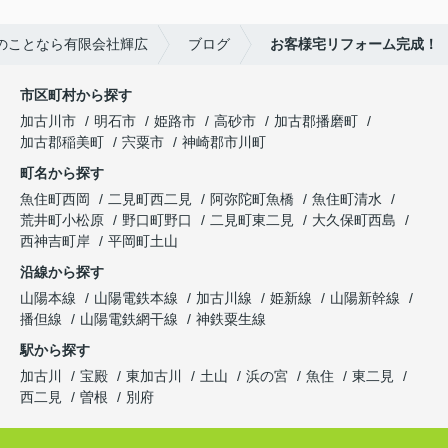
のことなら有限会社輝広
ブログ
お客様宅リフォーム完成！
市区町村から探す
加古川市
明石市
姫路市
高砂市
加古郡播磨町
加古郡稲美町
宍粟市
神崎郡市川町
町名から探す
魚住町西岡
二見町西二見
阿弥陀町魚橋
魚住町清水
荒井町小松原
野口町野口
二見町東二見
大久保町西島
西神吉町岸
平岡町土山
沿線から探す
山陽本線
山陽電鉄本線
加古川線
姫新線
山陽新幹線
播但線
山陽電鉄網干線
神鉄粟生線
駅から探す
加古川
宝殿
東加古川
土山
浜の宮
魚住
東二見
西二見
曽根
別府