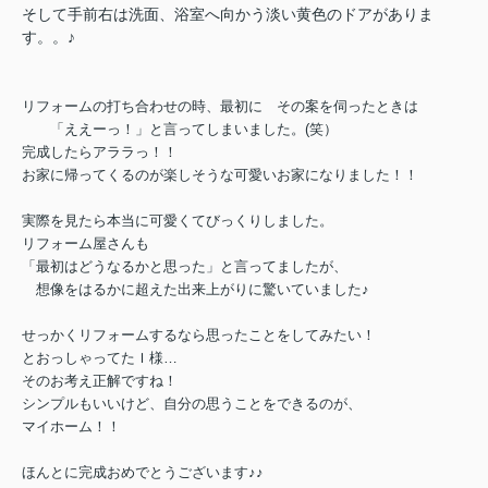
そして手前右は洗面、浴室へ向かう淡い黄色のドアがありま
す。。♪
リフォームの打ち合わせの時、最初に その案を伺ったときは
「ええーっ！」と
言ってしまいました。(笑）
完成したらアララっ！！
お家に帰ってくるのが楽しそうな可愛いお家になりました！！
実際を見たら本当に可愛くてびっくりしました。
リフォーム屋さんも
「最初はどうなるかと思った」
と言ってましたが、
想像をはるかに超えた出来上がりに驚いていました♪
せっかくリフォームするなら思ったことをしてみたい！
とおっしゃってたＩ様…
そのお考え正解ですね！
シンプルもいいけど、自分の思うことをできるのが、
マイホーム！！
ほんとに完成おめでとうございます♪♪