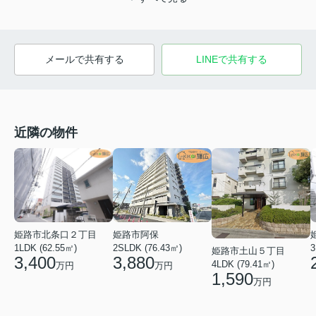
メールで共有する
LINEで共有する
近隣の物件
姫路市阿保
姫路市北条口２丁目
2SLDK (76.43㎡)
1LDK (62.55㎡)
3
姫路市土山５丁目
3,880
3,400
4LDK (79.41㎡)
万円
万円
1,590
万円