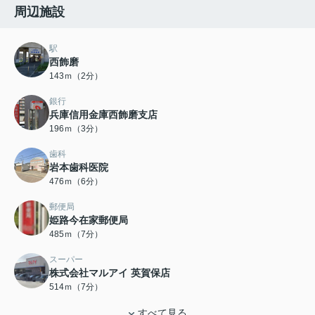
周辺施設
駅
西飾磨
143ｍ（2分）
銀行
兵庫信用金庫西飾磨支店
196ｍ（3分）
歯科
岩本歯科医院
476ｍ（6分）
郵便局
姫路今在家郵便局
485ｍ（7分）
スーパー
株式会社マルアイ 英賀保店
514ｍ（7分）
すべて見る