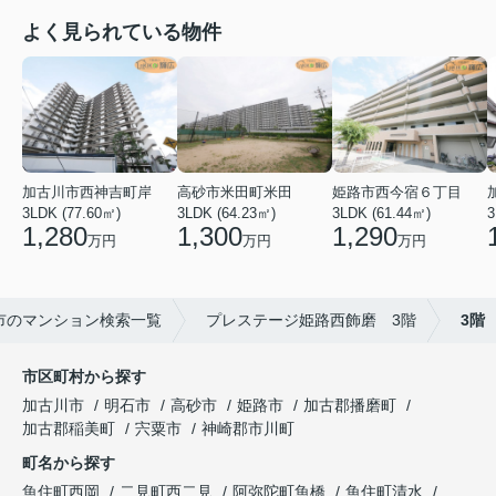
よく見られている物件
加古川市西神吉町岸
高砂市米田町米田
姫路市西今宿６丁目
3LDK (77.60㎡)
3LDK (64.23㎡)
3LDK (61.44㎡)
3
1,280
1,300
1,290
万円
万円
万円
市のマンション検索一覧
プレステージ姫路西飾磨 3階
3階
市区町村から探す
加古川市
明石市
高砂市
姫路市
加古郡播磨町
加古郡稲美町
宍粟市
神崎郡市川町
町名から探す
魚住町西岡
二見町西二見
阿弥陀町魚橋
魚住町清水