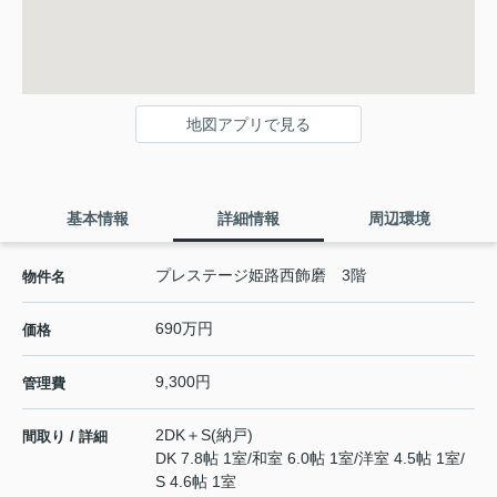
地図アプリで見る
基本情報
詳細情報
周辺環境
プレステージ姫路西飾磨 3階
物件名
690万円
価格
9,300円
管理費
2DK＋S(納戸)
間取り / 詳細
DK 7.8帖 1室
/
和室 6.0帖 1室
/
洋室 4.5帖 1室
/
S 4.6帖 1室