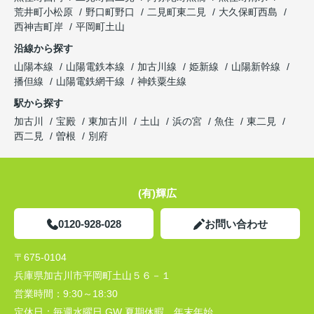
荒井町小松原
野口町野口
二見町東二見
大久保町西島
西神吉町岸
平岡町土山
沿線から探す
山陽本線
山陽電鉄本線
加古川線
姫新線
山陽新幹線
播但線
山陽電鉄網干線
神鉄粟生線
駅から探す
加古川
宝殿
東加古川
土山
浜の宮
魚住
東二見
西二見
曽根
別府
(有)輝広
0120-928-028
お問い合わせ
〒675-0104
兵庫県加古川市平岡町土山５６－１
営業時間：
9:30～18:30
定休日：
毎週水曜日 GW 夏期休暇 年末年始