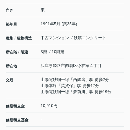
東
向き
1991年5月 (築35年)
築年月
中古マンション / 鉄筋コンクリート
種別 / 建物構造
3階 / 10階建
所在階 / 階建
兵庫県
姫路市
飾磨区今在家
４丁目
所在地
山陽電鉄網干線
「
西飾磨
」駅 徒歩2分
交通
山陽本線
「
英賀保
」駅 徒歩17分
山陽電鉄網干線
「
夢前川
」駅 徒歩19分
10,910円
修繕積立金
-
修繕積立基金