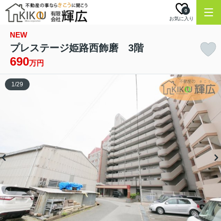
0
お気に入り
NEW
プレステージ姫路西飾磨 3階
690
万円
1
/
29