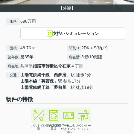
【外観】
690万円
価格
支払いシミュレーション
48.76㎡
2DK＋S(納戸)
面積
間取り
築35年
3階/10階建
築年数
所在階
兵庫県
姫路市
飾磨区今在家
４丁目
所在地
山陽電鉄網干線
「
西飾磨
」駅 徒歩2分
交通
山陽本線
「
英賀保
」駅 徒歩17分
山陽電鉄網干線
「
夢前川
」駅 徒歩19分
物件の特徴
バストイレ
室内洗濯機
TVモニタ
カウンター
別
置場
付きインタ
キッチン
ーホン