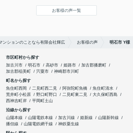
ございました。
お客様の声一覧
マンションのことなら有限会社輝広
お客様の声
明石市 Y様
市区町村から探す
加古川市
明石市
高砂市
姫路市
加古郡播磨町
加古郡稲美町
宍粟市
神崎郡市川町
町名から探す
魚住町西岡
二見町西二見
阿弥陀町魚橋
魚住町清水
荒井町小松原
野口町野口
二見町東二見
大久保町西島
西神吉町岸
平岡町土山
沿線から探す
山陽本線
山陽電鉄本線
加古川線
姫新線
山陽新幹線
播但線
山陽電鉄網干線
神鉄粟生線
駅から探す