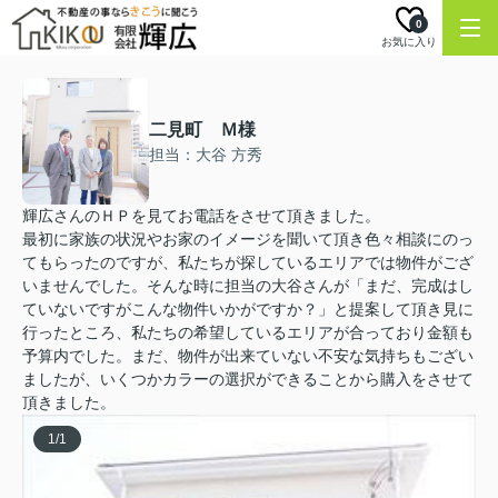
0
お気に入り
二見町 Ｍ様
担当：大谷 方秀
輝広さんのＨＰを見てお電話をさせて頂きました。
最初に家族の状況やお家のイメージを聞いて頂き色々相談にのっ
てもらったのですが、私たちが探しているエリアでは物件がござ
いませんでした。そんな時に担当の大谷さんが「まだ、完成はし
ていないですがこんな物件いかがですか？」と提案して頂き見に
行ったところ、私たちの希望しているエリアが合っており金額も
予算内でした。まだ、物件が出来ていない不安な気持ちもござい
ましたが、いくつかカラーの選択ができることから購入をさせて
頂きました。
1
/
1