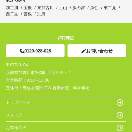
加古川
宝殿
東加古川
土山
浜の宮
魚住
東二見
西二見
曽根
別府
(有)輝広
0120-928-028
お問い合わせ
〒675-0104
兵庫県加古川市平岡町土山５６－１
営業時間：
9:30～18:30
定休日：
毎週水曜日 GW 夏期休暇 年末年始
トップページ
スタッフ
お客様の声