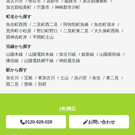
加古川市
明石市
高砂市
姫路市
加古郡播磨町
加古郡稲美町
宍粟市
神崎郡市川町
町名から探す
魚住町西岡
二見町西二見
阿弥陀町魚橋
魚住町清水
荒井町小松原
野口町野口
二見町東二見
大久保町西島
西神吉町岸
平岡町土山
沿線から探す
山陽本線
山陽電鉄本線
加古川線
姫新線
山陽新幹線
播但線
山陽電鉄網干線
神鉄粟生線
駅から探す
加古川
宝殿
東加古川
土山
浜の宮
魚住
東二見
西二見
曽根
別府
(有)輝広
0120-928-028
お問い合わせ