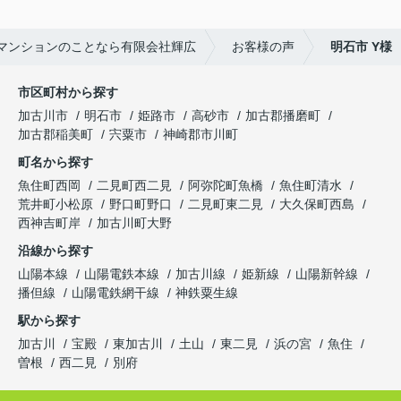
マンションのことなら有限会社輝広
お客様の声
明石市 Y様
市区町村から探す
加古川市
明石市
姫路市
高砂市
加古郡播磨町
加古郡稲美町
宍粟市
神崎郡市川町
町名から探す
魚住町西岡
二見町西二見
阿弥陀町魚橋
魚住町清水
荒井町小松原
野口町野口
二見町東二見
大久保町西島
西神吉町岸
加古川町大野
沿線から探す
山陽本線
山陽電鉄本線
加古川線
姫新線
山陽新幹線
播但線
山陽電鉄網干線
神鉄粟生線
駅から探す
加古川
宝殿
東加古川
土山
東二見
浜の宮
魚住
曽根
西二見
別府