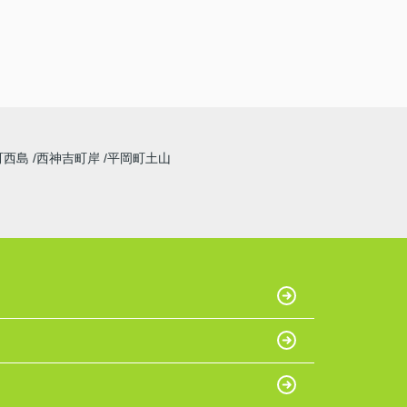
スをいただきました。すると迷いや不安が少な
くなり素敵なマイホームを購入することができ
ました。本当にありがとうございました。
町西島
西神吉町岸
平岡町土山