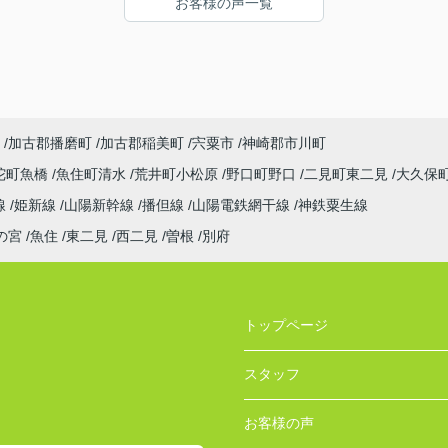
お客様の声一覧
また、これからリフォームに入るので完成した
ら遊びに来て下さいねー！！
加古郡播磨町
加古郡稲美町
宍粟市
神崎郡市川町
陀町魚橋
魚住町清水
荒井町小松原
野口町野口
二見町東二見
大久保
線
姫新線
山陽新幹線
播但線
山陽電鉄網干線
神鉄粟生線
の宮
魚住
東二見
西二見
曽根
別府
トップページ
スタッフ
お客様の声