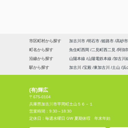
市区町村から探す
加古川市
明石市
姫路市
高砂市
町名から探す
魚住町西岡
二見町西二見
阿弥
沿線から探す
山陽本線
山陽電鉄本線
加古川
駅から探す
加古川
宝殿
東加古川
土山
浜
(有)輝広
〒675-0104
兵庫県加古川市平岡町土山５６－１
営業時間：
9:30～18:30
定休日：
毎週水曜日 GW 夏期休暇 年末年始