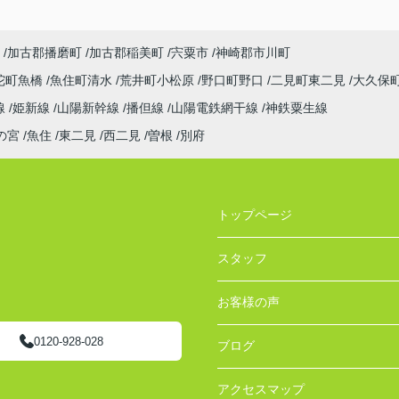
加古郡播磨町
加古郡稲美町
宍粟市
神崎郡市川町
陀町魚橋
魚住町清水
荒井町小松原
野口町野口
二見町東二見
大久保
線
姫新線
山陽新幹線
播但線
山陽電鉄網干線
神鉄粟生線
の宮
魚住
東二見
西二見
曽根
別府
トップページ
スタッフ
お客様の声
0120-928-028
ブログ
アクセスマップ