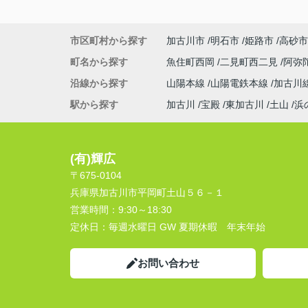
市区町村から探す
加古川市
明石市
姫路市
高砂市
町名から探す
魚住町西岡
二見町西二見
阿弥
沿線から探す
山陽本線
山陽電鉄本線
加古川
駅から探す
加古川
宝殿
東加古川
土山
浜
(有)輝広
〒675-0104
兵庫県加古川市平岡町土山５６－１
営業時間：
9:30～18:30
定休日：
毎週水曜日 GW 夏期休暇 年末年始
お問い合わせ