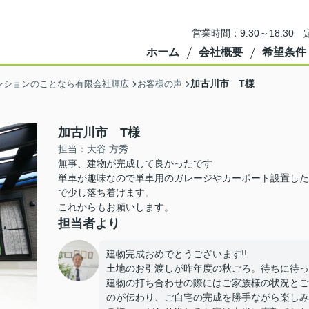
営業時間：9:30～18:3
ホーム
会社概要
希望条件
加古川市 T様
ンションのことなら有限会社輝広
お客様の声
加古川市 T様
担当：大谷 方秀
無事、建物が完成して良かったです
単車が趣味なので単車用のガレージやカーポート設置した
で少し落ち着けます。
これからもお願いします。
担当者より
建物完成おめでとうございます!!
土地のお引渡しが昨年度の秋ごろ。待ちに待っ
建物の打ち合わせの際にはご家族様の状況とご
のが伝わり、ご自宅の完成を勝手ながら楽しみ