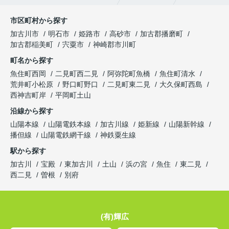
市区町村から探す
加古川市
明石市
姫路市
高砂市
加古郡播磨町
加古郡稲美町
宍粟市
神崎郡市川町
町名から探す
魚住町西岡
二見町西二見
阿弥陀町魚橋
魚住町清水
荒井町小松原
野口町野口
二見町東二見
大久保町西島
西神吉町岸
平岡町土山
沿線から探す
山陽本線
山陽電鉄本線
加古川線
姫新線
山陽新幹線
播但線
山陽電鉄網干線
神鉄粟生線
駅から探す
加古川
宝殿
東加古川
土山
浜の宮
魚住
東二見
西二見
曽根
別府
(有)輝広