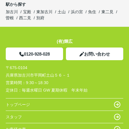
駅から探す
加古川
宝殿
東加古川
土山
浜の宮
魚住
東二見
曽根
西二見
別府
(有)輝広
0120-928-028
お問い合わせ
〒675-0104
兵庫県加古川市平岡町土山５６－１
営業時間：
9:30～18:30
定休日：
毎週水曜日 GW 夏期休暇 年末年始
トップページ
スタッフ