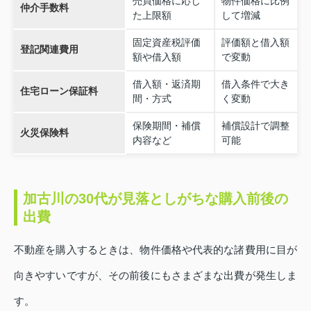
売買価格に応じ
物件価格に比例
仲介手数料
た上限額
して増減
固定資産税評価
評価額と借入額
登記関連費用
額や借入額
で変動
借入額・返済期
借入条件で大き
住宅ローン保証料
間・方式
く変動
保険期間・補償
補償設計で調整
火災保険料
内容など
可能
加古川の30代が見落としがちな購入前後の
出費
不動産を購入するときは、物件価格や代表的な諸費用に目が
向きやすいですが、その前後にもさまざまな出費が発生しま
す。