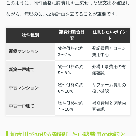
このように、物件価格に諸費用を上乗せした総支出を確認し
ながら、無理のない返済計画を立てることが重要です。
諸費用割合目
注意したいポイン
物件種別
安
ト
物件価格の約
登記費用とローン
新築マンション
3〜7％
費用中心
物件価格の約
外構工事費用の有
新築一戸建て
5〜8％
無確認
物件価格の約
リフォーム費用の
中古マンション
6〜10％
扱い確認
物件価格の約
補修費用と保険内
中古一戸建て
7〜10％
容確認
加古川で30代が確認したい諸費用の内訳と