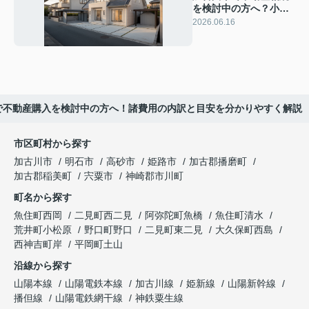
を検討中の方へ？小規
模宅地の特例で実家の
2026.06.16
相続税負担を抑える方
法
で不動産購入を検討中の方へ！諸費用の内訳と目安を分かりやすく解説
市区町村から探す
加古川市
明石市
高砂市
姫路市
加古郡播磨町
加古郡稲美町
宍粟市
神崎郡市川町
町名から探す
魚住町西岡
二見町西二見
阿弥陀町魚橋
魚住町清水
荒井町小松原
野口町野口
二見町東二見
大久保町西島
西神吉町岸
平岡町土山
沿線から探す
山陽本線
山陽電鉄本線
加古川線
姫新線
山陽新幹線
播但線
山陽電鉄網干線
神鉄粟生線