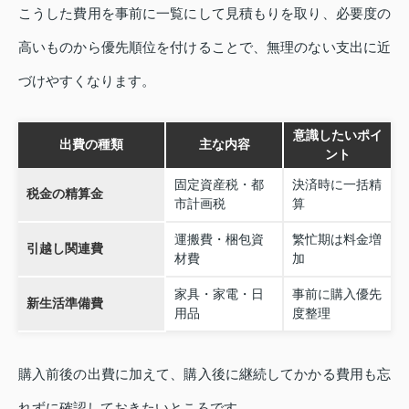
こうした費用を事前に一覧にして見積もりを取り、必要度の
高いものから優先順位を付けることで、無理のない支出に近
づけやすくなります。
意識したいポイ
出費の種類
主な内容
ント
固定資産税・都
決済時に一括精
税金の精算金
市計画税
算
運搬費・梱包資
繁忙期は料金増
引越し関連費
材費
加
家具・家電・日
事前に購入優先
新生活準備費
用品
度整理
購入前後の出費に加えて、購入後に継続してかかる費用も忘
れずに確認しておきたいところです。