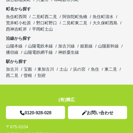
町名から探す
魚住町西岡
二見町西二見
阿弥陀町魚橋
魚住町清水
荒井町小松原
野口町野口
二見町東二見
大久保町西島
西神吉町岸
平岡町土山
沿線から探す
山陽本線
山陽電鉄本線
加古川線
姫新線
山陽新幹線
播但線
山陽電鉄網干線
神鉄粟生線
駅から探す
加古川
宝殿
東加古川
土山
浜の宮
魚住
東二見
西二見
曽根
別府
(有)輝広
0120-928-028
お問い合わせ
〒675-0104