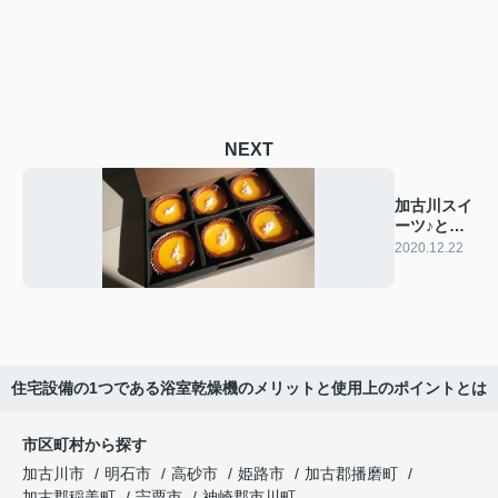
NEXT
加古川スイ
ーツ♪と冬
至～一陽来
2020.12.22
復
住宅設備の1つである浴室乾燥機のメリットと使用上のポイントとは
市区町村から探す
加古川市
明石市
高砂市
姫路市
加古郡播磨町
加古郡稲美町
宍粟市
神崎郡市川町