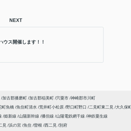
NEXT
ハウス開催します！！
加古郡播磨町
加古郡稲美町
宍粟市
神崎郡市川町
陀町魚橋
魚住町清水
荒井町小松原
野口町野口
二見町東二見
大久保
線
姫新線
山陽新幹線
播但線
山陽電鉄網干線
神鉄粟生線
二見
浜の宮
魚住
曽根
西二見
別府