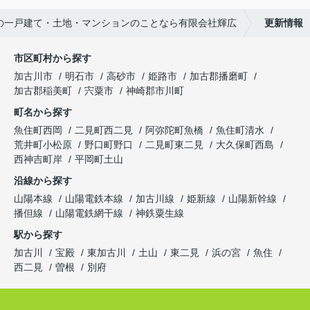
の一戸建て・土地・マンションのことなら有限会社輝広
更新情報
市区町村から探す
加古川市
明石市
高砂市
姫路市
加古郡播磨町
加古郡稲美町
宍粟市
神崎郡市川町
町名から探す
魚住町西岡
二見町西二見
阿弥陀町魚橋
魚住町清水
荒井町小松原
野口町野口
二見町東二見
大久保町西島
西神吉町岸
平岡町土山
沿線から探す
山陽本線
山陽電鉄本線
加古川線
姫新線
山陽新幹線
播但線
山陽電鉄網干線
神鉄粟生線
駅から探す
加古川
宝殿
東加古川
土山
東二見
浜の宮
魚住
西二見
曽根
別府